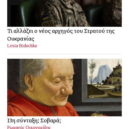
Τι αλλάζει ο νέος αρχηγός του Στρατού της
Ουκρανίας
Lesia Bidochko
13η σύνταξη; Σοβαρά;
Ρωμανός Οικονομίδης