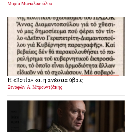
Μαρία Μανωλοπούλου
Η «Εστία» και η ανέστια ύβρις
Ξενοφών Α. Μπρουντζάκης