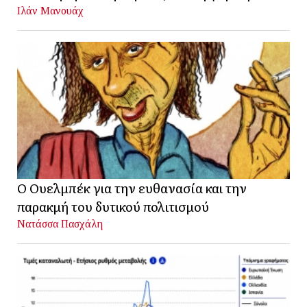
Ιλάν Μανουάχ
Ο Ουελμπέκ για την ευθανασία και την
παρακμή του δυτικού πολιτισμού
Νατάσσα Πασχάλη