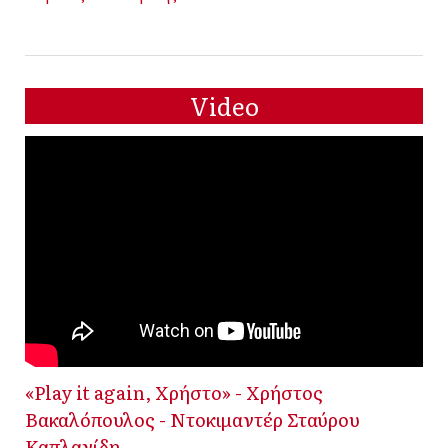
Video
«Play it again, Χρήστο» - Χρήστος
Βακαλόπουλος - Ντοκιμαντέρ Σταύρου
Καπλανίδη