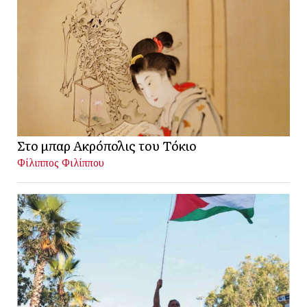
Στο μπαρ Ακρόπολις του Τόκιο
Φίλιππος Φιλίππου