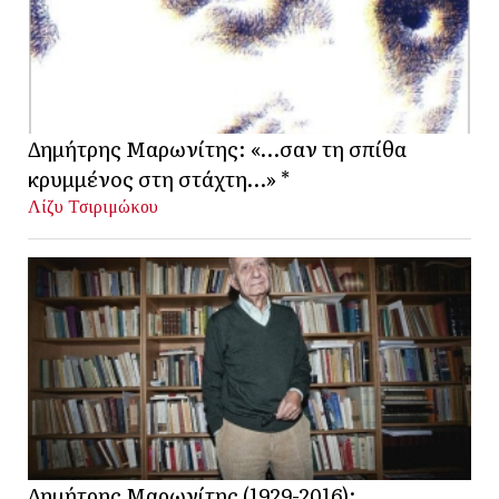
Δημήτρης Μαρωνίτης: «…σαν τη σπίθα
κρυμμένος στη στάχτη…» *
Λίζυ Τσιριμώκου
Δημήτρης Μαρωνίτης (1929-2016):