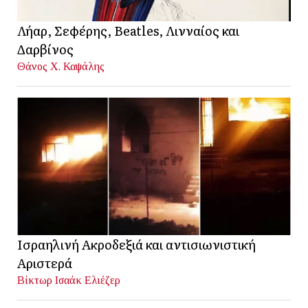
Λήαρ, Σεφέρης, Beatles, Λινναίος και
Δαρβίνος
Θάνος Χ. Καψάλης
Ισραηλινή Ακροδεξιά και αντισιωνιστική
Αριστερά
Βίκτωρ Ισαάκ Ελιέζερ