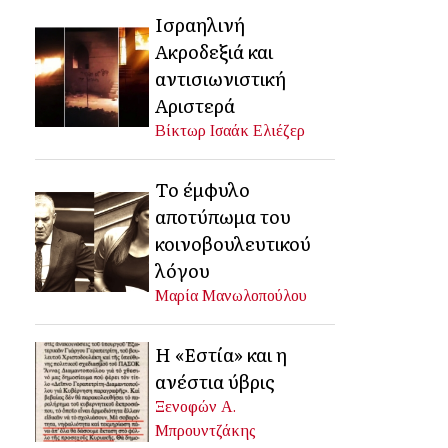
Ισραηλινή
Ακροδεξιά και
αντισιωνιστική
Αριστερά
Βίκτωρ Ισαάκ Ελιέζερ
Το έμφυλο
αποτύπωμα του
κοινοβουλευτικού
λόγου
Μαρία Μανωλοπούλου
Η «Εστία» και η
ανέστια ύβρις
Ξενοφών Α.
Μπρουντζάκης