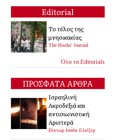
Editorial
Το τέλος της
μνησικακίας
The Books' Journal
Όλα τα Editorials
ΠΡΟΣΦΑΤΑ ΑΡΘΡΑ
Ισραηλινή
Ακροδεξιά και
αντισιωνιστική
Αριστερά
Βίκτωρ Ισαάκ Ελιέζερ