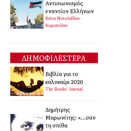
Αντισιωνισμός
εναντίον Ελλήνων
Βάνα Νικολαΐδου-
Κυριανίδου
ΔΗΜΟΦΙΛΕΣΤΕΡΑ
Βιβλία για το
καλοκαίρι 2026
The Books' Journal
Δημήτρης
Μαρωνίτης: «…σαν
τη σπίθα