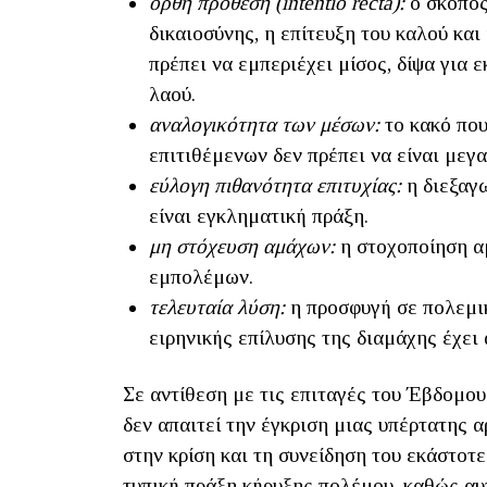
ορθή πρόθεση (
intentio
recta
):
ο σκοπός
δικαιοσύνης, η επίτευξη του καλού και
πρέπει να εμπεριέχει μίσος, δίψα για 
λαού.
αναλογικότητα των μέσων:
το κακό που
επιτιθέμενων δεν πρέπει να είναι μεγ
εύλογη πιθανότητα επιτυχίας:
η διεξαγω
είναι εγκληματική πράξη.
μη στόχευση αμάχων:
η στοχοποίηση αμ
εμπολέμων.
τελευταία λύση:
η προσφυγή σε πολεμικ
ειρηνικής επίλυσης της διαμάχης έχει
Σε αντίθεση με τις επιταγές του Έβδομο
δεν απαιτεί την έγκριση μιας υπέρτατης 
στην κρίση και τη συνείδηση του εκάστοτε
τυπική πράξη κήρυξης πολέμου, καθώς αυτ