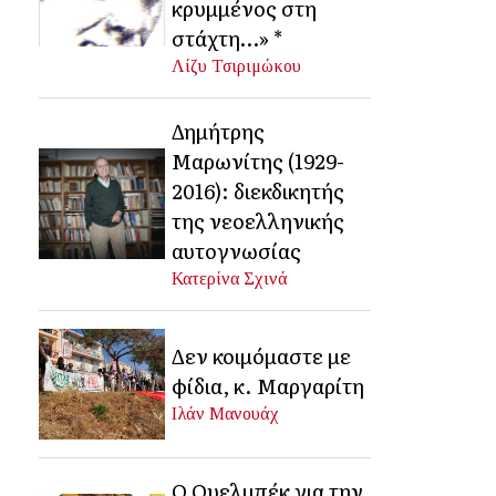
κρυμμένος στη
στάχτη…» *
Λίζυ Τσιριμώκου
Δημήτρης
Μαρωνίτης (1929-
2016): διεκδικητής
της νεοελληνικής
αυτογνωσίας
Κατερίνα Σχινά
Δεν κοιμόμαστε με
φίδια, κ. Μαργαρίτη
Ιλάν Μανουάχ
Ο Ουελμπέκ για την