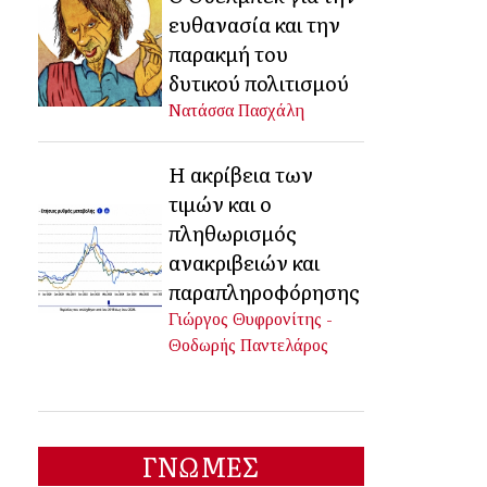
ευθανασία και την
παρακμή του
δυτικού πολιτισμού
Νατάσσα Πασχάλη
Η ακρίβεια των
τιμών και ο
πληθωρισμός
ανακριβειών και
παραπληροφόρησης
Γιώργος Θυφρονίτης -
Θοδωρής Παντελάρος
ΓΝΩΜΕΣ