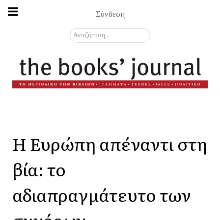
Σύνδεση
Αναζήτηση...
Η Ευρώπη απέναντι στη
βία: το
αδιαπραγμάτευτο των
συνόρων