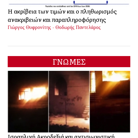
Η ακρίβεια των τιμών και ο πληθωρισμός
ανακριβειών και παραπληροφόρησης
Γιώργος Θυφρονίτης - Θοδωρής Παντελάρος
ΓΝΩΜΕΣ
Ισραηλινή Ακροδεξιά και αντισιωνιστική