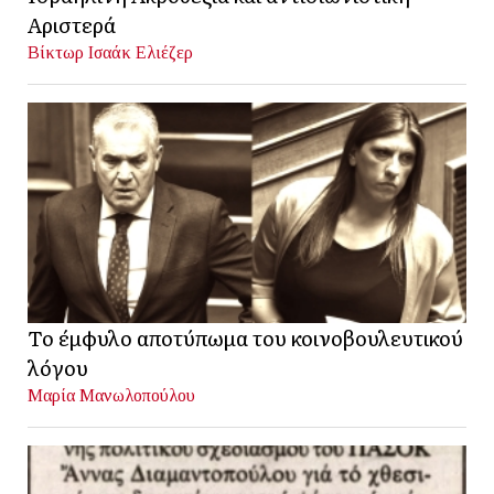
Αριστερά
Βίκτωρ Ισαάκ Ελιέζερ
Το έμφυλο αποτύπωμα του κοινοβουλευτικού
λόγου
Μαρία Μανωλοπούλου