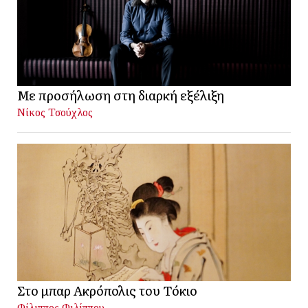
Με προσήλωση στη διαρκή εξέλιξη
Νίκος Τσούχλος
Στο μπαρ Ακρόπολις του Τόκιο
Φίλιππος Φιλίππου