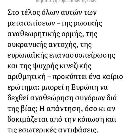
συμμετοχή ευρωπαίων ηγετών.
Στο τέλος όλων αυτών των
μετατοπίσεων –της ρωσικής
αναθεωρητικής ορμής, της
ουκρανικής αντοχής, της
ευρωπαϊκής επανασυσπείρωσης
και της ψυχρής κινεζικής
αριθμητική – προκύπτει ένα καίριο
ερώτημα: μπορεί η Ευρώπη να
δεχθεί αναθεώρηση συνόρων διά
της βίας; Η απάντηση, όσο κι αν
δοκιμάζεται από την κόπωση και
τις εσωτερικές αντιφάσεις,