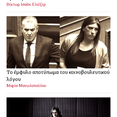
Βίκτωρ Ισαάκ Ελιέζερ
Το έμφυλο αποτύπωμα του κοινοβουλευτικού
λόγου
Μαρία Μανωλοπούλου