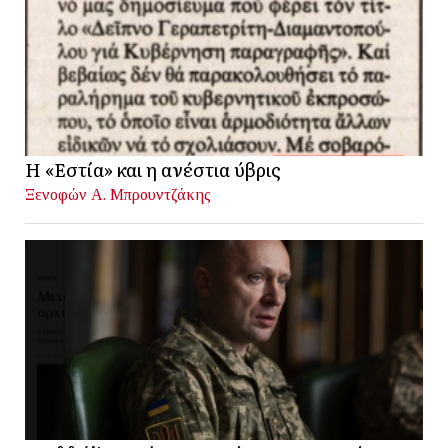
Η «Εστία» και η ανέστια ύβρις
Ξενοφών Α. Μπρουντζάκης