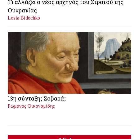
Τι αλλάζει ο νέος αρχηγός του Στρατού της
Ουκρανίας
Lesia Bidochko
13η σύνταξη; Σοβαρά;
Ρωμανός Οικονομίδης