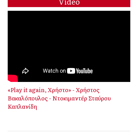
Video
«Play it again, Χρήστο» - Χρήστος
Βακαλόπουλος - Ντοκιμαντέρ Σταύρου
Καπλανίδη