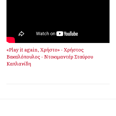
«Play it again, Χρήστο» - Χρήστος
Βακαλόπουλος - Ντοκιμαντέρ Σταύρου
Καπλανίδη