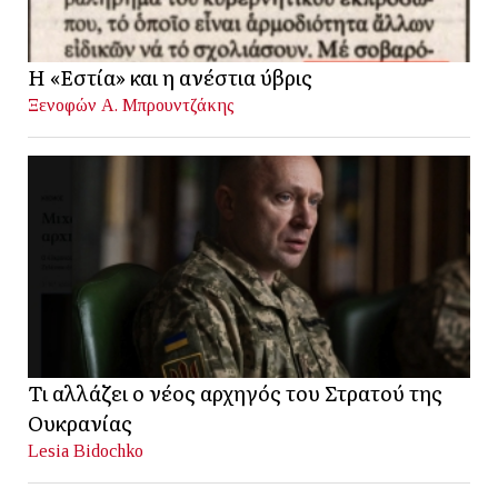
Η «Εστία» και η ανέστια ύβρις
Ξενοφών Α. Μπρουντζάκης
Τι αλλάζει ο νέος αρχηγός του Στρατού της
Ουκρανίας
Lesia Bidochko