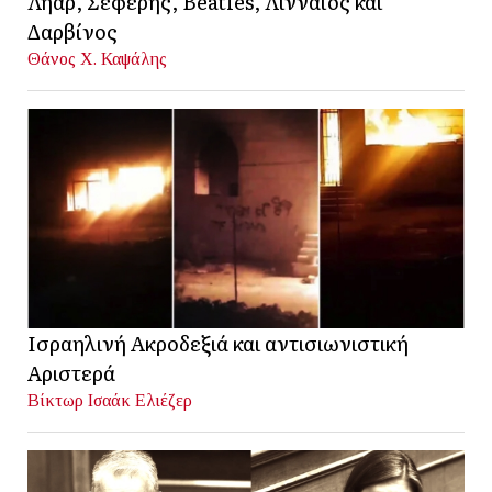
Λήαρ, Σεφέρης, Beatles, Λινναίος και
Δαρβίνος
Θάνος Χ. Καψάλης
Ισραηλινή Ακροδεξιά και αντισιωνιστική
Αριστερά
Βίκτωρ Ισαάκ Ελιέζερ