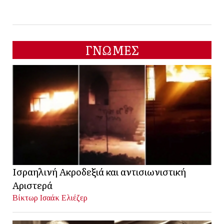
ΓΝΩΜΕΣ
Ισραηλινή Ακροδεξιά και αντισιωνιστική
Αριστερά
Βίκτωρ Ισαάκ Ελιέζερ