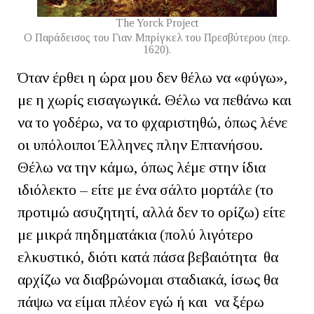
The Yorck Project
Ο Παράδεισος του Γιαν Μπρίγκελ του Πρεσβύτερου (περ.
1620).
Όταν έρθει η ώρα μου δεν θέλω να «φύγω»,
με η χωρίς εισαγωγικά. Θέλω να πεθάνω και
να το γοδέρω, να το φχαριστηθώ, όπως λένε
οι υπόλοιποι Έλληνες πλην Επτανήσου.
Θέλω να την κάμω, όπως λέμε στην ίδια
ιδιόλεκτο – είτε με ένα σάλτο μορτάλε (το
προτιμώ ασυζητητί, αλλά δεν το ορίζω) είτε
με μικρά πηδηματάκια (πολύ λιγότερο
ελκυστικό, διότι κατά πάσα βεβαιότητα θα
αρχίζω να διαβρώνομαι σταδιακά, ίσως θα
πάψω να είμαι πλέον εγώ ή και να ξέρω