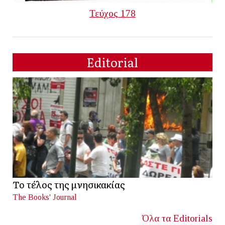
Τεύχος 178
Editorial
Το τέλος της μνησικακίας
The Books' Journal
Όλα τα Editorials