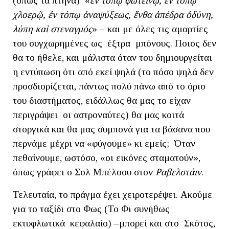
(όπως τα πτηνά) «
ἐν τόπῳ φωτεινῷ, ἐν τόπῳ
χλοερῷ, ἐν τόπῳ ἀναψύξεως, ἔνθα ἀπέδρα ὀδύνη,
λύπη καὶ στεναγμός
» – και με όλες τις αμαρτίες
του συγχωρημένες ως έξτρα μπόνους. Ποιος δεν
θα το ήθελε, και μάλιστα όταν του δημιουργείται
η εντύπωση ότι από εκεί ψηλά (το πόσο ψηλά δεν
προσδιορίζεται, πάντως πολύ πάνω από το όριο
του διαστήματος, ειδάλλως θα μας το είχαν
περιγράψει οι αστροναύτες) θα μας κοιτά
στοργικά και θα μας συμπονά για τα βάσανα που
περνάμε μέχρι να «φύγουμε» κι εμείς; Όταν
πεθαίνουμε, ωστόσο, «οι εικόνες σταματούν»,
όπως γράφει ο Σολ Μπέλοου στον
Ραβελστάιν
.
Τελευταία, το πράγμα έχει χειροτερέψει. Ακούμε
για το ταξίδι στο Φως (Το Φι συνήθως
εκτυφλωτικά κεφαλαίο) –μπορεί και στο Σκότος,