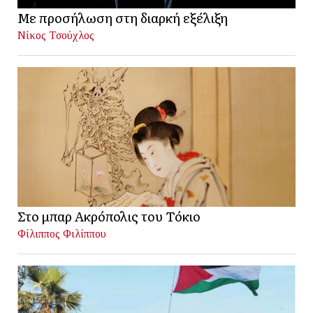
Με προσήλωση στη διαρκή εξέλιξη
Νίκος Τσούχλος
Στο μπαρ Ακρόπολις του Τόκιο
Φίλιππος Φιλίππου