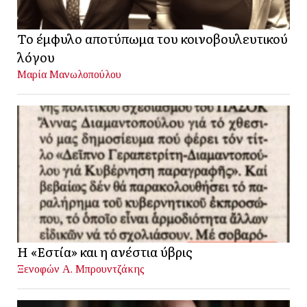
Το έμφυλο αποτύπωμα του κοινοβουλευτικού
λόγου
Μαρία Μανωλοπούλου
Η «Εστία» και η ανέστια ύβρις
Ξενοφών Α. Μπρουντζάκης