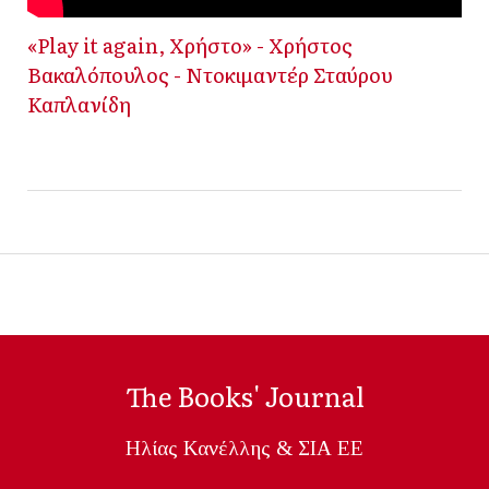
«Play it again, Χρήστο» - Χρήστος
Βακαλόπουλος - Ντοκιμαντέρ Σταύρου
Καπλανίδη
The Books' Journal
Ηλίας Κανέλλης & ΣΙΑ ΕΕ