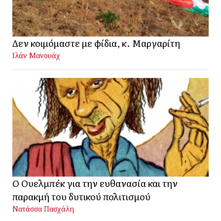
Δεν κοιμόμαστε με φίδια, κ. Μαργαρίτη
Ιλάν Μανουάχ
Ο Ουελμπέκ για την ευθανασία και την
παρακμή του δυτικού πολιτισμού
Νατάσσα Πασχάλη