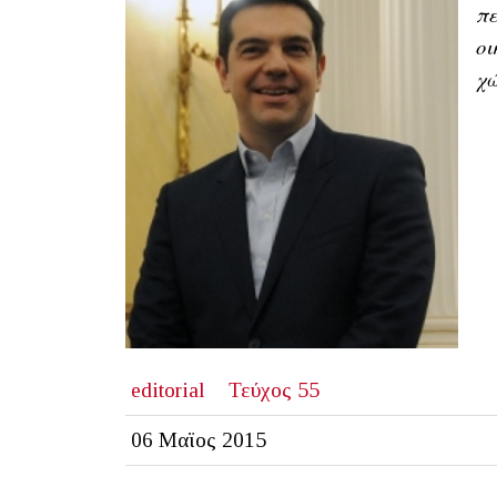
πε
οι
χώ
editorial
Τεύχος 55
06 Μαϊος 2015