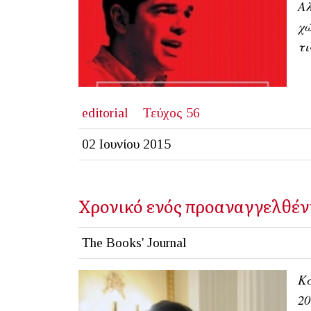
Αλ
χώ
τι
editorial
Τεύχος 56
02 Ιουνίου 2015
Χρονικό ενός προαναγγελθέν
The Books' Journal
Κα
20