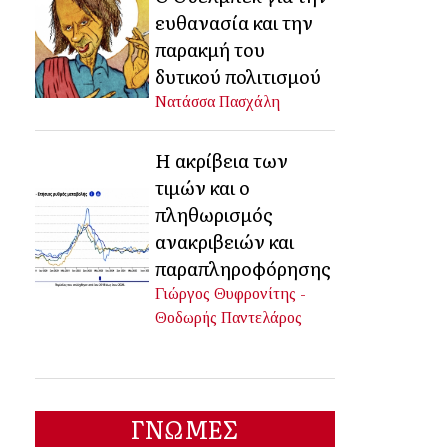
ευθανασία και την
παρακμή του
δυτικού πολιτισμού
Νατάσσα Πασχάλη
Η ακρίβεια των
τιμών και ο
πληθωρισμός
ανακριβειών και
παραπληροφόρησης
Γιώργος Θυφρονίτης -
Θοδωρής Παντελάρος
ΓΝΩΜΕΣ