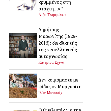
κρυμμένος στη
στάχτη…» *
Λίζυ Τσιριμώκου
Δημήτρης
Μαρωνίτης (1929-
2016): διεκδικητής
της νεοελληνικής
αυτογνωσίας
Κατερίνα Σχινά
Δεν κοιμόμαστε με
φίδια, κ. Μαργαρίτη
Ιλάν Μανουάχ
Ο Ουελμπέκ για την