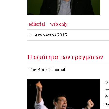
editorial
web only
11 Αυγούστου 2015
Η ωμότητα των πραγμάτων
The Books' Journal
Ο 
απ
έν
σκ