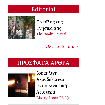
Editorial
Το τέλος της
μνησικακίας
The Books' Journal
Όλα τα Editorials
ΠΡΟΣΦΑΤΑ ΑΡΘΡΑ
Ισραηλινή
Ακροδεξιά και
αντισιωνιστική
Αριστερά
Βίκτωρ Ισαάκ Ελιέζερ