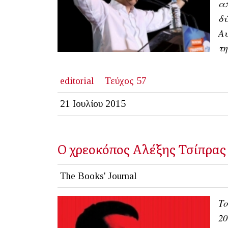
απ
δύ
Αυ
τ
editorial
Τεύχος 57
21 Ιουλίου 2015
Ο χρεοκόπος Αλέξης Τσίπρας
The Books' Journal
Το
20