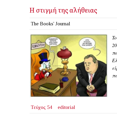
Η στιγμή της αλήθειας
The Books' Journal
T
20
πο
Ελ
εί
πε
Τεύχος 54
editorial