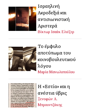
Ισραηλινή
Ακροδεξιά και
αντισιωνιστική
Αριστερά
Βίκτωρ Ισαάκ Ελιέζερ
Το έμφυλο
αποτύπωμα του
κοινοβουλευτικού
λόγου
Μαρία Μανωλοπούλου
Η «Εστία» και η
ανέστια ύβρις
Ξενοφών Α.
Μπρουντζάκης