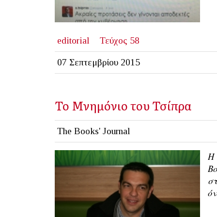
editorial
Τεύχος 58
07 Σεπτεμβρίου 2015
Το Μνημόνιο του Τσίπρα
The Books' Journal
H 
Βο
στ
όν