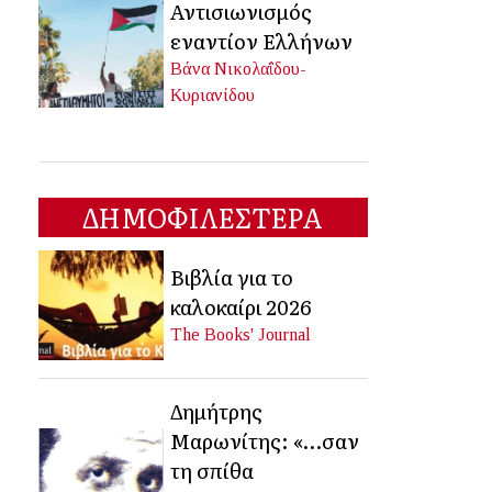
Αντισιωνισμός
εναντίον Ελλήνων
Βάνα Νικολαΐδου-
Κυριανίδου
ΔΗΜΟΦΙΛΕΣΤΕΡΑ
Βιβλία για το
καλοκαίρι 2026
The Books' Journal
Δημήτρης
Μαρωνίτης: «…σαν
τη σπίθα