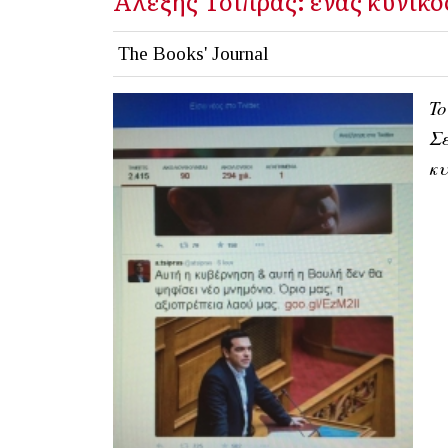
Αλέξης Τσίπρας: ένας κυνικό
The Books' Journal
To
Σε
κυ