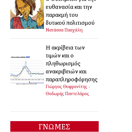
ευθανασία και την
παρακμή του
δυτικού πολιτισμού
Νατάσσα Πασχάλη
Η ακρίβεια των
τιμών και ο
πληθωρισμός
ανακριβειών και
παραπληροφόρησης
Γιώργος Θυφρονίτης -
Θοδωρής Παντελάρος
ΓΝΩΜΕΣ