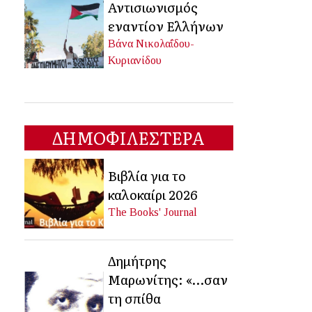
Αντισιωνισμός
εναντίον Ελλήνων
Βάνα Νικολαΐδου-
Κυριανίδου
ΔΗΜΟΦΙΛΕΣΤΕΡΑ
Βιβλία για το
καλοκαίρι 2026
The Books' Journal
Δημήτρης
Μαρωνίτης: «…σαν
τη σπίθα