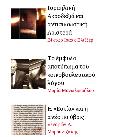
Ισραηλινή
Ακροδεξιά και
αντισιωνιστική
Αριστερά
Βίκτωρ Ισαάκ Ελιέζερ
Το έμφυλο
αποτύπωμα του
κοινοβουλευτικού
λόγου
Μαρία Μανωλοπούλου
Η «Εστία» και η
ανέστια ύβρις
Ξενοφών Α.
Μπρουντζάκης