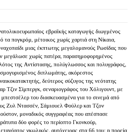
ατολικοευρωπαίος εβραϊκής καταγωγής διωγμένος
ό τα πογκρόμ, μέτοικος χωρίς χαρτιά στη Νίκαια,
ναχοπαίδι μιας έκπτωτης μεγαλομανούς Ρωσίδας που
ν μεγάλωσε χωρίς πατέρα, παρασημοφορημένος
λότος της Αντίστασης, πολύγλωσσος και πολυγράφος,
σμογυρισμένος διπλωμάτης, ακόρεστος
ναικοκατακτητής, δεύτερος σύζυγος της νεότατης
αρ Τζιν Σίμπεργκ, σεναριογράφος του Χόλιγουντ, με
 μπεστσέλερ του διασκευασμένα για το σινεμά από
υς Ζυλ Ντασσέν, Σάμιουελ Φούλερ και Τζον
ούστον, μοναδικός συγγραφέας που απέσπασε
ράτυπα δύο φορές το περίοπτο Γκονκούρ,
ετανόητος γκωλικός, αυτόχειρας στα 66 του: η πορεία