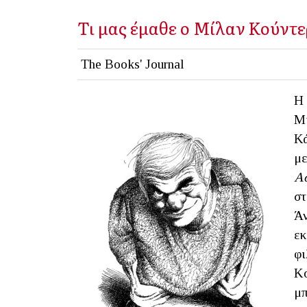
Τι μας έμαθε ο Μίλαν Κούντ
The Books' Journal
Η 
Μί
Κά
με
Ασ
στ
Άν
εκ
φι
Κο
μπ