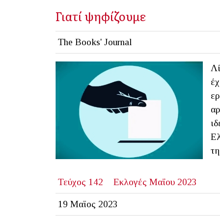
Γιατί ψηφίζουμε
The Books' Journal
Λί
έχ
ερ
αρ
ιδ
Ελ
τη
Τεύχος 142
Εκλογές Μαΐου 2023
19 Μαϊος 2023