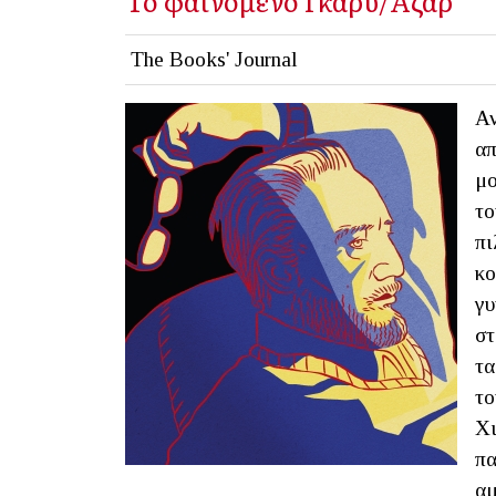
Το φαινόμενο Γκαρύ/Αζάρ
The Books' Journal
Αν
απ
μο
το
πι
κο
γυ
στ
τα
το
Χι
πα
αμ