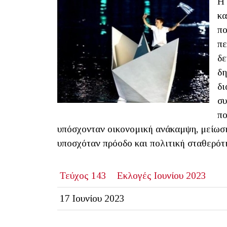
Η 
κα
πο
πε
δε
δη
δι
σ
πο
υπόσχονταν οικονομική ανάκαμψη, μείωση
υποσχόταν πρόοδο και πολιτική σταθερότ
Τεύχος 143
Εκλογές Ιουνίου 2023
17 Ιουνίου 2023