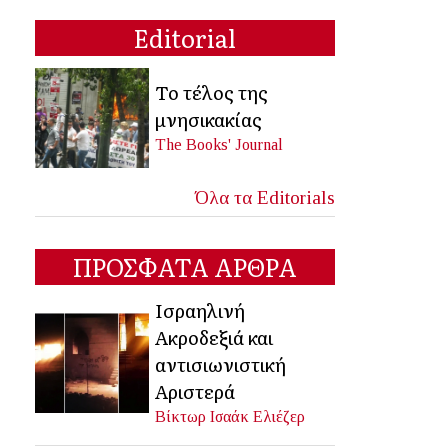
Editorial
Το τέλος της
μνησικακίας
The Books' Journal
Όλα τα Editorials
ΠΡΟΣΦΑΤΑ ΑΡΘΡΑ
Ισραηλινή
Ακροδεξιά και
αντισιωνιστική
Αριστερά
Βίκτωρ Ισαάκ Ελιέζερ