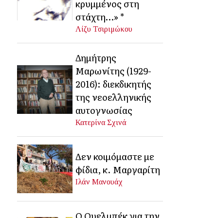
κρυμμένος στη
στάχτη…» *
Λίζυ Τσιριμώκου
Δημήτρης
Μαρωνίτης (1929-
2016): διεκδικητής
της νεοελληνικής
αυτογνωσίας
Κατερίνα Σχινά
Δεν κοιμόμαστε με
φίδια, κ. Μαργαρίτη
Ιλάν Μανουάχ
Ο Ουελμπέκ για την