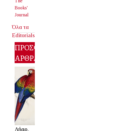
The
Books'
Journal
Όλα τα
Editorials
ΠΡΟΣΦΑΤΑ
ΑΡΘΡΑ
Λήαρ,