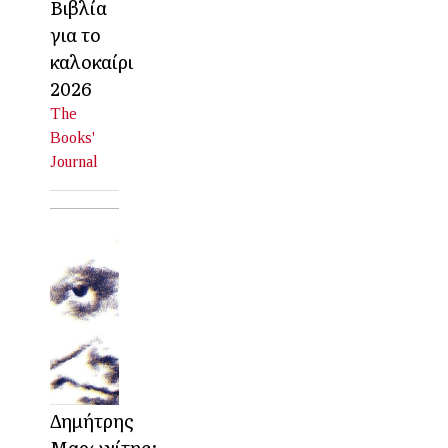
Βιβλία
για το
καλοκαίρι
2026
The
Books'
Journal
Δημήτρης
Μαρωνίτης: