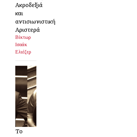
Ακροδεξιά
και
αντισιωνιστική
Αριστερά
Βίκτωρ
Ισαάκ
Ελιέζερ
Το