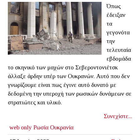
Όπως
έδειξαν
τα
γεγονότα
την
τελευταία
εβδομάδα
το σκηνικό των μαχών στο Σεβεροντονιέτσκ
άλλαξε άρδην υπέρ των Ουκρανών. Αυτό που δεν
γνωρίζουμε είναι πως έγινε αυτό δυνατό με
δεδομένη την υπεροχή των ρωσικών δυνάμεων σε
στρατιώτες και υλικό.
Συνεχίστε...
web only
Ρωσία
Ουκρανία