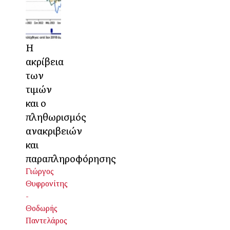
Η
ακρίβεια
των
τιμών
και ο
πληθωρισμός
ανακριβειών
και
παραπληροφόρησης
Γιώργος
Θυφρονίτης
-
Θοδωρής
Παντελάρος