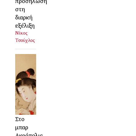
προσήλωση
στη
διαρκή
εξέλιξη
Νίκος
Τσούχλος
Στο
μπαρ
Ακρόπολις