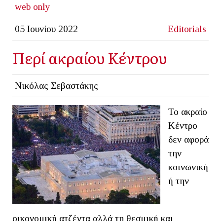
web only
05 Ιουνίου 2022
Editorials
Περί ακραίου Κέντρου
Νικόλας Σεβαστάκης
Το ακραίο
Κέντρο
δεν αφορά
την
κοινωνική
ή την
οικονομική ατζέντα αλλά τη θεσμική και