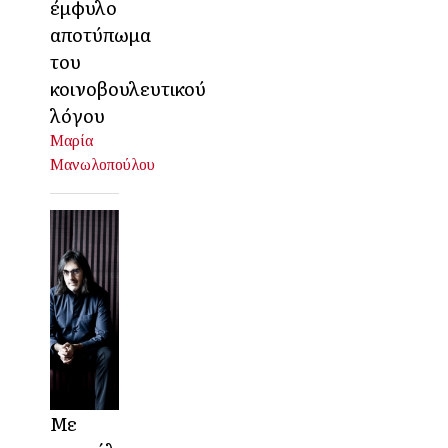
έμφυλο
αποτύπωμα
του
κοινοβουλευτικού
λόγου
Μαρία
Μανωλοπούλου
Με