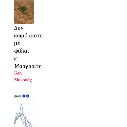
Δεν
κοιμόμαστε
με
φίδια,
κ.
Μαργαρίτη
Ιλάν
Μανουάχ