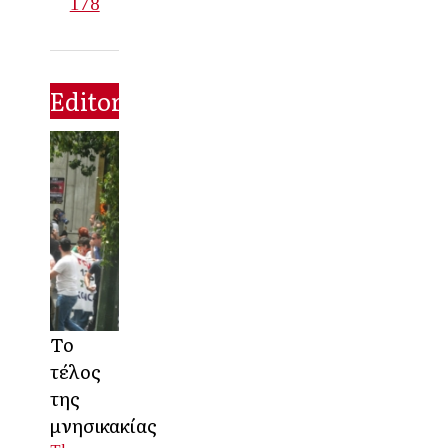
178
Editorial
Το
τέλος
της
μνησικακίας