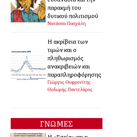
παρακμή του
δυτικού πολιτισμού
Νατάσσα Πασχάλη
Η ακρίβεια των
τιμών και ο
πληθωρισμός
ανακριβειών και
παραπληροφόρησης
Γιώργος Θυφρονίτης -
Θοδωρής Παντελάρος
ΓΝΩΜΕΣ
Η «Εστία» και η