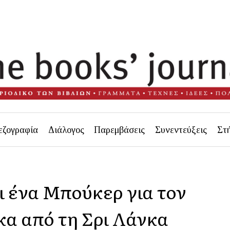
εζογραφία
Διάλογος
Παρεμβάσεις
Συνεντεύξεις
Στ
ι ένα Μπούκερ για τον
α από τη Σρι Λάνκα