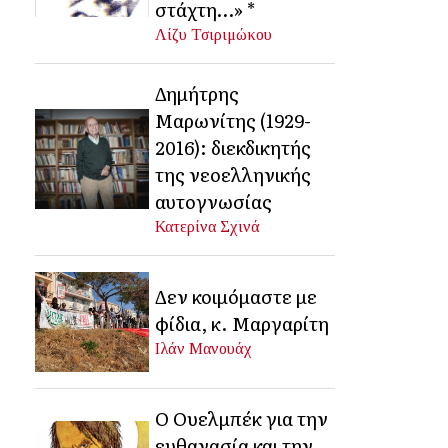
στάχτη…» *
Λίζυ Τσιριμώκου
Δημήτρης
Μαρωνίτης (1929-
2016): διεκδικητής
της νεοελληνικής
αυτογνωσίας
Κατερίνα Σχινά
Δεν κοιμόμαστε με
φίδια, κ. Μαργαρίτη
Ιλάν Μανουάχ
Ο Ουελμπέκ για την
ευθανασία και την