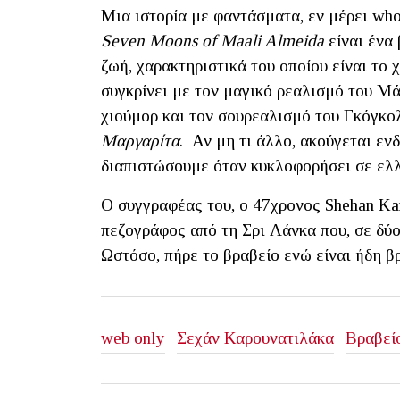
Μια ιστορία με φαντάσματα, εν μέρει who
Seven Moons of Maali Almeida
είναι ένα 
ζωή, χαρακτηριστικά του οποίου είναι το χ
συγκρίνει με τον μαγικό ρεαλισμό του Μά
χιούμορ και τον σουρεαλισμό του Γκόγκ
Μαργαρίτα
. Αν μη τι άλλο, ακούγεται εν
διαπιστώσουμε όταν κυκλοφορήσει σε ελλ
Ο συγγραφέας του, ο 47χρονος Shehan Kar
πεζογράφος από τη Σρι Λάνκα που, σε δύο
Ωστόσο, πήρε το βραβείο ενώ είναι ήδη β
web only
Σεχάν Καρουνατιλάκα
Βραβεί