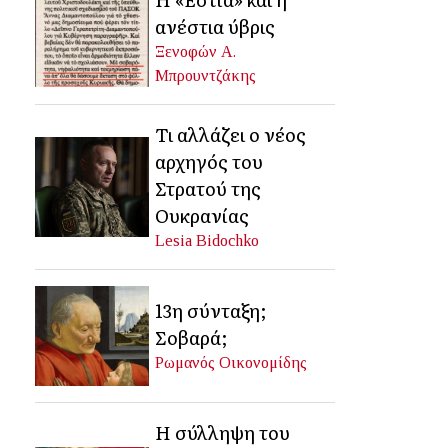
ανέστια ύβρις
Ξενοφών Α.
Μπρουντζάκης
Τι αλλάζει ο νέος
αρχηγός του
Στρατού της
Ουκρανίας
Lesia Bidochko
13η σύνταξη;
Σοβαρά;
Ρωμανός Οικονομίδης
Η σύλληψη του