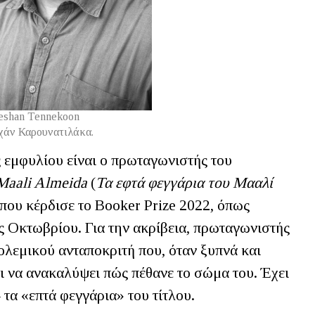
eshan Tennekoon
χάν Καρουνατιλάκα.
 εμφυλίου είναι ο πρωταγωνιστής του
 Maali Almeida
(
Τα εφτά φεγγάρια του Μααλί
 που κέρδισε το Booker Prize 2022, όπως
ς Οκτωβρίου. Για την ακρίβεια, πρωταγωνιστής
ολεμικού ανταποκριτή που, όταν ξυπνά και
ει να ανακαλύψει πώς πέθανε το σώμα του. Έχει
 τα «επτά φεγγάρια» του τίτλου.