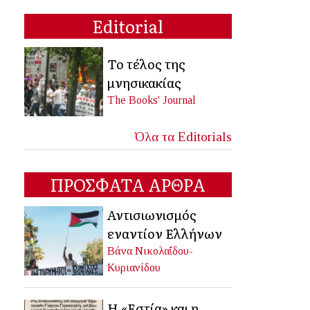
Editorial
Το τέλος της
μνησικακίας
The Books' Journal
Όλα τα Editorials
ΠΡΟΣΦΑΤΑ ΑΡΘΡΑ
Αντισιωνισμός
εναντίον Ελλήνων
Βάνα Νικολαΐδου-
Κυριανίδου
Η «Εστία» και η