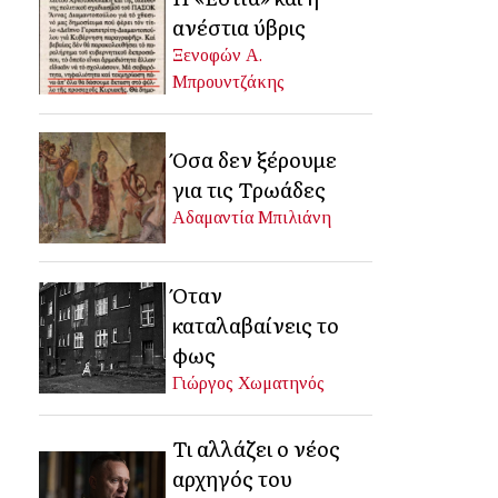
ανέστια ύβρις
Ξενοφών Α.
Μπρουντζάκης
Όσα δεν ξέρουμε
για τις Τρωάδες
Αδαμαντία Μπιλιάνη
Όταν
καταλαβαίνεις το
φως
Γιώργος Χωματηνός
Τι αλλάζει ο νέος
αρχηγός του