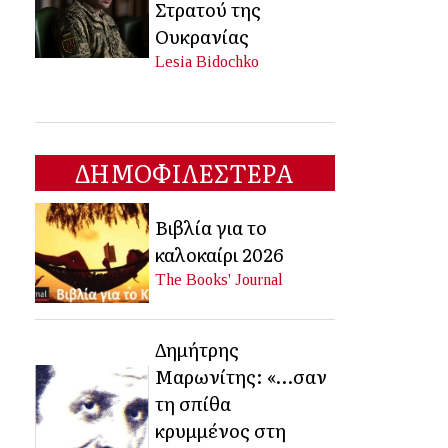
Στρατού της
Ουκρανίας
Lesia Bidochko
ΔΗΜΟΦΙΛΕΣΤΕΡΑ
Βιβλία για το
καλοκαίρι 2026
The Books' Journal
Δημήτρης
Μαρωνίτης: «…σαν
τη σπίθα
κρυμμένος στη