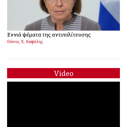
Εννιά ψέματα της αντιπολίτευσης
Θάνος Χ. Καψάλης
Video