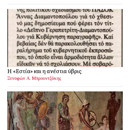
Η «Εστία» και η ανέστια ύβρις
Ξενοφών Α. Μπρουντζάκης