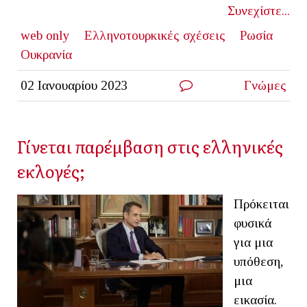
Συνεχίστε...
web only
Ελληνοτουρκικές σχέσεις
Ρωσία
Ουκρανία
02 Ιανουαρίου 2023
Γνώμες
Γίνεται παρέμβαση στις ελληνικές
εκλογές;
Πρόκειται
φυσικά
για μια
υπόθεση,
μια
εικασία.