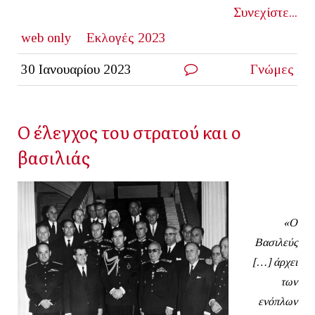
Συνεχίστε...
web only
Εκλογές 2023
30 Ιανουαρίου 2023
Γνώμες
Ο έλεγχος του στρατού και ο
βασιλιάς
«Ο
Βασιλεύς
[…] άρχει
των
ενόπλων