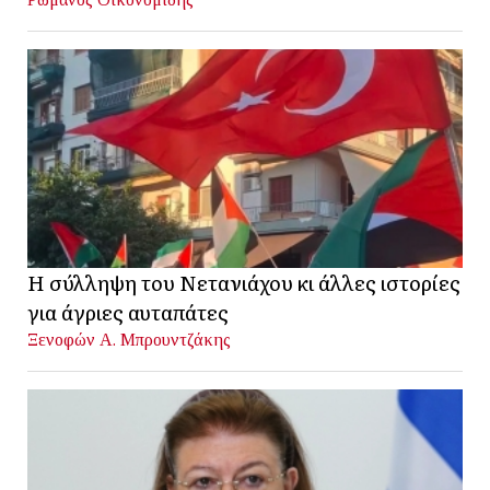
Η σύλληψη του Νετανιάχου κι άλλες ιστορίες
για άγριες αυταπάτες
Ξενοφών Α. Μπρουντζάκης