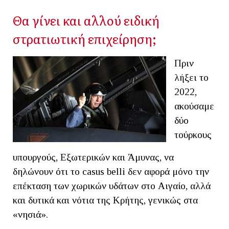
Θα γίνει και αλλού ειδική
στρατιωτική επιχείρηση;
Πριν
λήξει το
2022,
ακούσαμε
δύο
τούρκους
υπουργούς, Εξωτερικών και Άμυνας, να
δηλώνουν ότι το casus belli δεν αφορά μόνο την
επέκταση των χωρικών υδάτων στο Αιγαίο, αλλά
και δυτικά και νότια της Κρήτης, γενικώς στα
«νησιά».