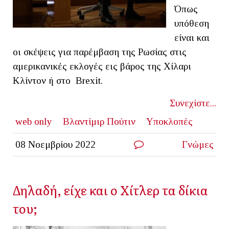
Όπως
υπόθεση
είναι και
οι σκέψεις για παρέμβαση της Ρωσίας στις
αμερικανικές εκλογές εις βάρος της Χίλαρι
Κλίντον ή στο Brexit.
Συνεχίστε...
web only
Βλαντίμιρ Πούτιν
Υποκλοπές
08 Νοεμβρίου 2022
Γνώμες
Δηλαδή, είχε και ο Χίτλερ τα δίκια
του;