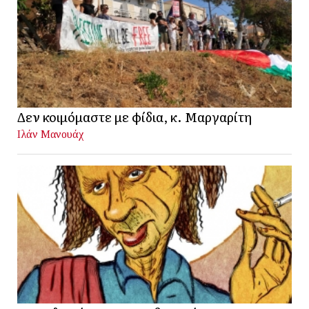
Δεν κοιμόμαστε με φίδια, κ. Μαργαρίτη
Ιλάν Μανουάχ