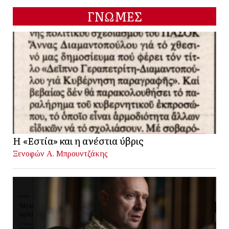
ΓΝΩΜΕΣ
Η «Εστία» και η ανέστια ύβρις
Ξενοφών Α. Μπρουντζάκης