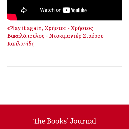
«Play it again, Χρήστο» - Χρήστος
Βακαλόπουλος - Ντοκιμαντέρ Σταύρου
Καπλανίδη
The Books' Journal