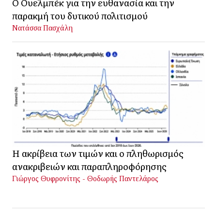
Ο Ουελμπέκ για την ευθανασία και την
παρακμή του δυτικού πολιτισμού
Νατάσσα Πασχάλη
Η ακρίβεια των τιμών και ο πληθωρισμός
ανακριβειών και παραπληροφόρησης
Γιώργος Θυφρονίτης - Θοδωρής Παντελάρος