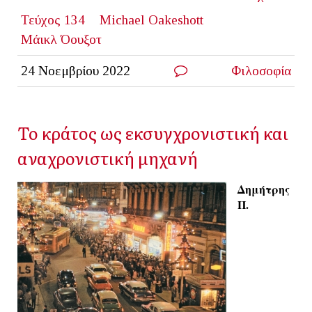
Τεύχος 134
Michael Oakeshott
Μάικλ Όουξοτ
24 Νοεμβρίου 2022
Φιλοσοφία
Το κράτος ως εκσυγχρονιστική και
αναχρονιστική μηχανή
Δημήτρης
Π.