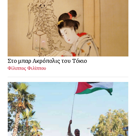
Στο μπαρ Ακρόπολις του Τόκιο
Φίλιππος Φιλίππου