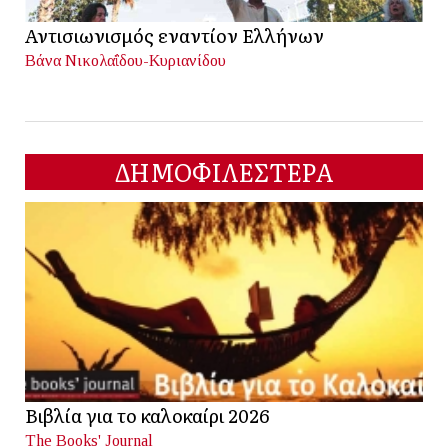
Αντισιωνισμός εναντίον Ελλήνων
Βάνα Νικολαΐδου-Κυριανίδου
ΔΗΜΟΦΙΛΕΣΤΕΡΑ
Βιβλία για το καλοκαίρι 2026
The Books' Journal