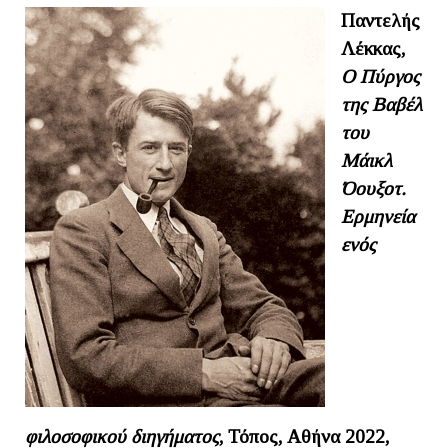
Παντελής
Λέκκας,
Ο Πύργος
της Βαβέλ
του
Μάικλ
Όουξοτ.
Ερμηνεία
ενός
φιλοσοφικού διηγήματος
, Τόπος, Αθήνα 2022,