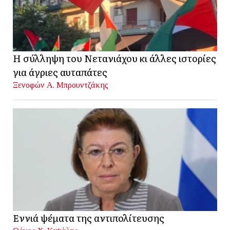
Η σύλληψη του Νετανιάχου κι άλλες ιστορίες
για άγριες αυταπάτες
Ξενοφών Α. Μπρουντζάκης
Εννιά ψέματα της αντιπολίτευσης