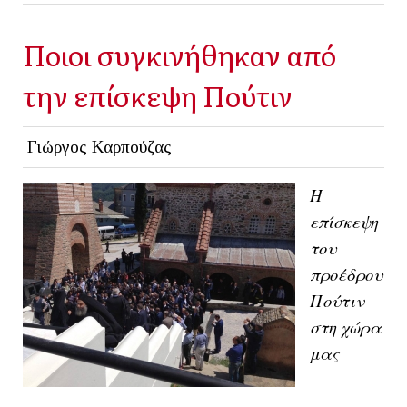
Ποιοι συγκινήθηκαν από
την επίσκεψη Πούτιν
Γιώργος Καρπούζας
Η
επίσκεψη
του
προέδρου
Πούτιν
στη χώρα
μας