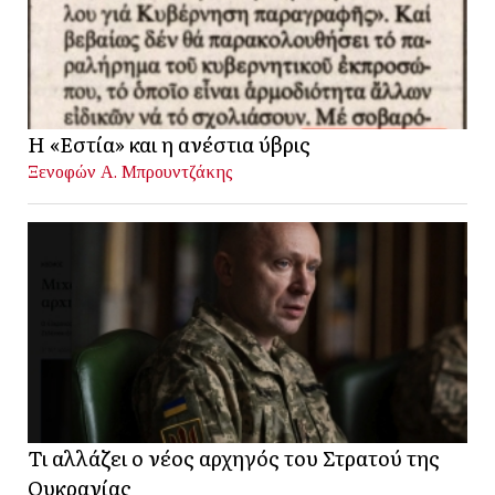
Η «Εστία» και η ανέστια ύβρις
Ξενοφών Α. Μπρουντζάκης
Τι αλλάζει ο νέος αρχηγός του Στρατού της
Ουκρανίας