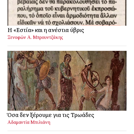
Η «Εστία» και η ανέστια ύβρις
Ξενοφών Α. Μπρουντζάκης
Όσα δεν ξέρουμε για τις Τρωάδες
Αδαμαντία Μπιλιάνη