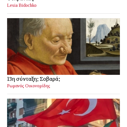
Lesia Bidochko
13η σύνταξη; Σοβαρά;
Ρωμανός Οικονομίδης