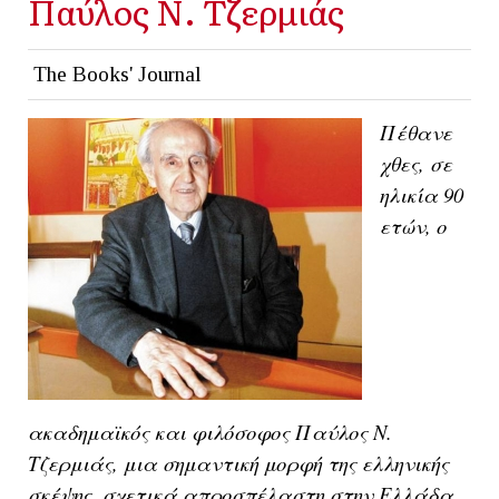
Παύλος Ν. Τζερμιάς
The Books' Journal
Πέθανε
χθες, σε
ηλικία 90
ετών, ο
ακαδημαϊκός και φιλόσοφος Παύλος Ν.
Τζερμιάς, μια σημαντική μορφή της ελληνικής
σκέψης, σχετικά απροσπέλαστη στην Ελλάδα