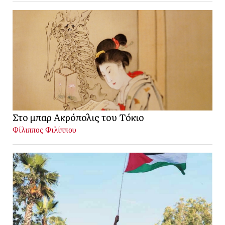
Στο μπαρ Ακρόπολις του Τόκιο
Φίλιππος Φιλίππου