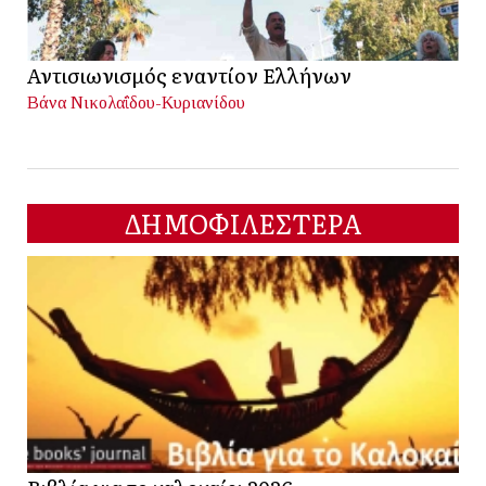
Αντισιωνισμός εναντίον Ελλήνων
Βάνα Νικολαΐδου-Κυριανίδου
ΔΗΜΟΦΙΛΕΣΤΕΡΑ