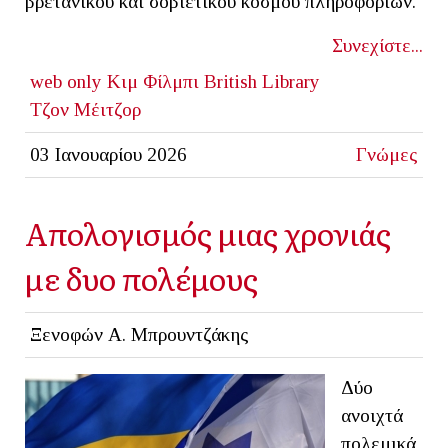
βρετανικού και σοβιετικού κόσμου πληροφοριών.
Συνεχίστε...
web only
Κιμ Φίλμπι
British Library
Τζον Μέιτζορ
03 Ιανουαρίου 2026
Γνώμες
Απολογισμός μιας χρονιάς
με δυο πολέμους
Ξενοφών Α. Μπρουντζάκης
Δύο
ανοιχτά
πολεμικά