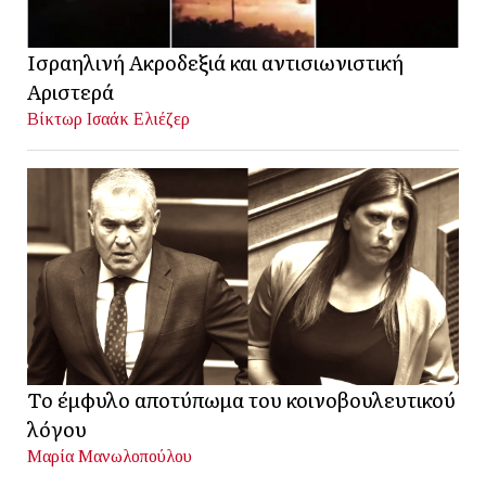
Ισραηλινή Ακροδεξιά και αντισιωνιστική
Αριστερά
Βίκτωρ Ισαάκ Ελιέζερ
Το έμφυλο αποτύπωμα του κοινοβουλευτικού
λόγου
Μαρία Μανωλοπούλου