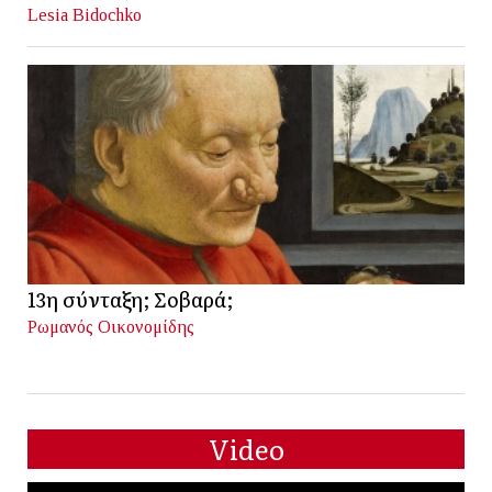
Lesia Bidochko
13η σύνταξη; Σοβαρά;
Ρωμανός Οικονομίδης
Video