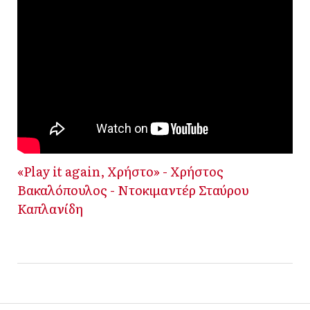
«Play it again, Χρήστο» - Χρήστος
Βακαλόπουλος - Ντοκιμαντέρ Σταύρου
Καπλανίδη