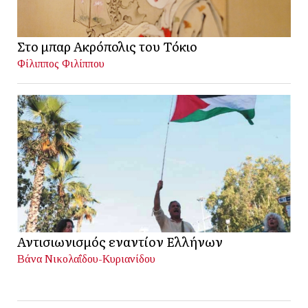
Στο μπαρ Ακρόπολις του Τόκιο
Φίλιππος Φιλίππου
Αντισιωνισμός εναντίον Ελλήνων
Βάνα Νικολαΐδου-Κυριανίδου