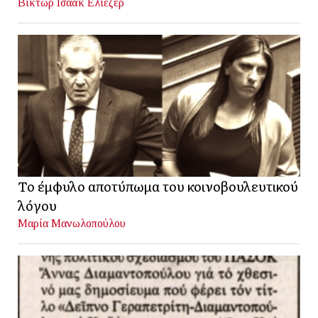
Βίκτωρ Ισαάκ Ελιέζερ
Το έμφυλο αποτύπωμα του κοινοβουλευτικού
λόγου
Μαρία Μανωλοπούλου