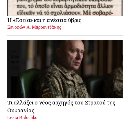
Η «Εστία» και η ανέστια ύβρις
Ξενοφών Α. Μπρουντζάκης
Τι αλλάζει ο νέος αρχηγός του Στρατού της
Ουκρανίας
Lesia Bidochko