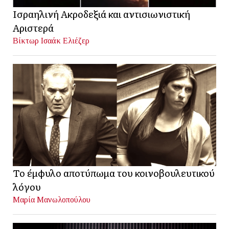
Ισραηλινή Ακροδεξιά και αντισιωνιστική
Αριστερά
Βίκτωρ Ισαάκ Ελιέζερ
Το έμφυλο αποτύπωμα του κοινοβουλευτικού
λόγου
Μαρία Μανωλοπούλου