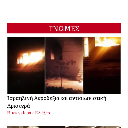
ΓΝΩΜΕΣ
Ισραηλινή Ακροδεξιά και αντισιωνιστική
Αριστερά
Βίκτωρ Ισαάκ Ελιέζερ