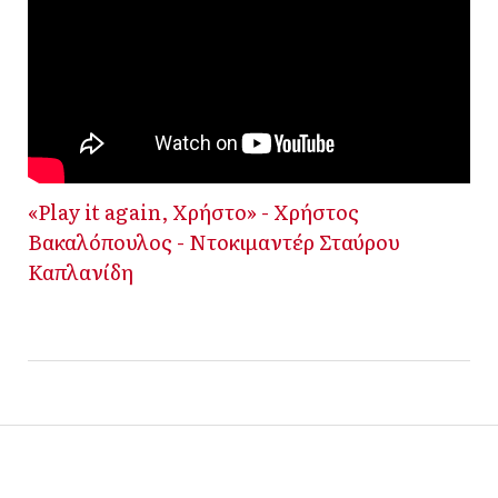
«Play it again, Χρήστο» - Χρήστος
Βακαλόπουλος - Ντοκιμαντέρ Σταύρου
Καπλανίδη