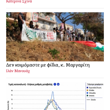
Κατερίνα Σχινά
Δεν κοιμόμαστε με φίδια, κ. Μαργαρίτη
Ιλάν Μανουάχ