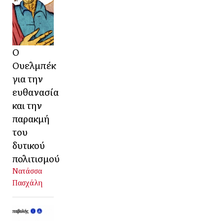
Ο
Ουελμπέκ
για την
ευθανασία
και την
παρακμή
του
δυτικού
πολιτισμού
Νατάσσα
Πασχάλη