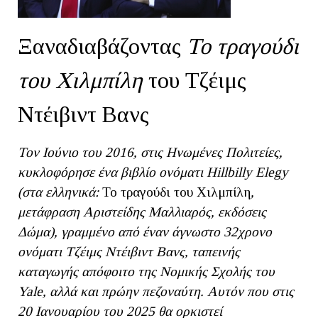
Ξαναδιαβάζοντας
Το τραγούδι
του Χιλμπίλη
του Τζέιμς
Ντέιβιντ Βανς
Τον Ιούνιο του 2016, στις Ηνωμένες Πολιτείες,
κυκλοφόρησε ένα βιβλίο ονόματι
Hillbilly
Elegy
(στα ελληνικά:
Το τραγούδι του Χιλμπίλη
,
μετάφραση Αριστείδης Μαλλιαρός, εκδόσεις
Δώμα), γραμμένο από έναν άγνωστο 32χρονο
ονόματι Τζέιμς Ντέιβιντ Βανς, ταπεινής
καταγωγής απόφοιτο της Νομικής Σχολής του
Yale, αλλά και πρώην πεζοναύτη. Αυτόν που στις
20 Ιανουαρίου του 2025 θα ορκιστεί