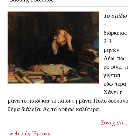
1ο στάδιο
–
διάρκειας
2-3
μηνών.
Λέω, πω
ρε φίλε, τι
γίνεται
εδώ πέρα;
Χάνει η
μάνα το παιδί και το παιδί τη μάνα. Πολύ δύσκολο
θέμα διάλεξα. Ας το αφήσω καλύτερα.
Συνεχίστε...
web only
Έρευνα