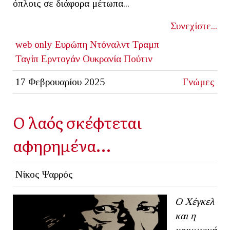
όπλοις σε διάφορα μέτωπα...
Συνεχίστε...
web only
Ευρώπη
Ντόναλντ Τραμπ
Ταγίπ Ερντογάν
Ουκρανία
Πούτιν
17 Φεβρουαρίου 2025
Γνώμες
Ο λαός σκέφτεται
αφηρημένα…
Νίκος Ψαρρός
Ο Χέγκελ
και η