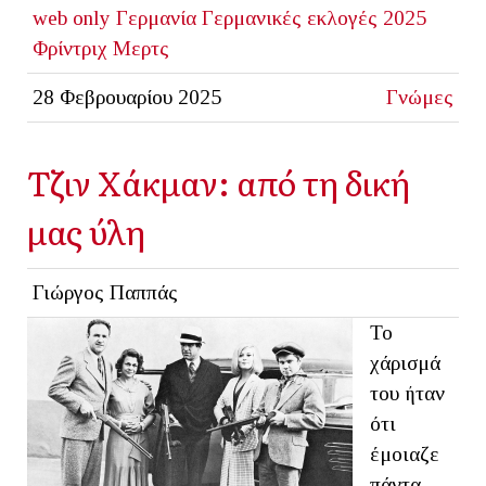
web only
Γερμανία
Γερμανικές εκλογές 2025
Φρίντριχ Μερτς
28 Φεβρουαρίου 2025
Γνώμες
Τζιν Χάκμαν: από τη δική
μας ύλη
Γιώργος Παππάς
Το
χάρισμά
του ήταν
ότι
έμοιαζε
πάντα