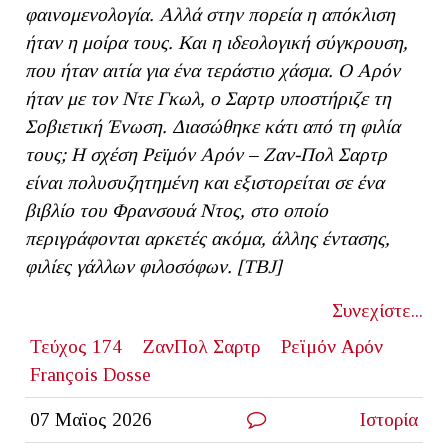
φαινομενολογία. Αλλά στην πορεία η απόκλιση
ήταν η μοίρα τους. Και η ιδεολογική σύγκρουση,
που ήταν αιτία για ένα τεράστιο χάσμα. Ο Αρόν
ήταν με τον Ντε Γκωλ, ο Σαρτρ υποστήριζε τη
Σοβιετική Ένωση. Διασώθηκε κάτι από τη φιλία
τους; Η σχέση Ρεϊμόν Αρόν – Ζαν-Πολ Σαρτρ
είναι πολυσυζητημένη και εξιστορείται σε ένα
βιβλίο του Φρανσουά Ντος, στο οποίο
περιγράφονται αρκετές ακόμα, άλλης έντασης,
φιλίες γάλλων φιλοσόφων. [
TBJ]
Συνεχίστε...
Τεύχος 174
ΖανΠολ Σαρτρ
Ρεϊμόν Αρόν
François Dosse
07 Μαϊος 2026
Ιστορία