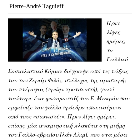
Pierre-André Taguieff
Πριν
λίγες
ημέρες,
το
Γαλλικό
Σοσιαλιστικό Κόμμα διέγραψε από τις τάξεις
του τον Ζεράρ Φιλός, στέλεχος της αριστερής
του πτέρυγας (πρώην τροτσκιστή), γιατί
τουίταρε ένα φωτομοντάζ του Ε. Μακρόν που
εμφάνιζε τον γάλλο πρόεδρο υποκινούμενο
από τους «σιωνιστές». Πριν λίγες ημέρες,
επίσης, μία αναμνηστική πλακέτα στη μνήμη
του Γαλλο-εβραίου Ιλάν Αλιμί, που στα μέσα