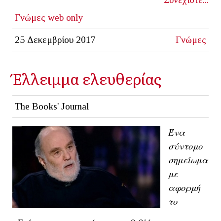
Γνώμες
web only
25 Δεκεμβρίου 2017
Γνώμες
Έλλειμμα ελευθερίας
The Books' Journal
Ένα
σύντομο
σημείωμα
με
αφορμή
το