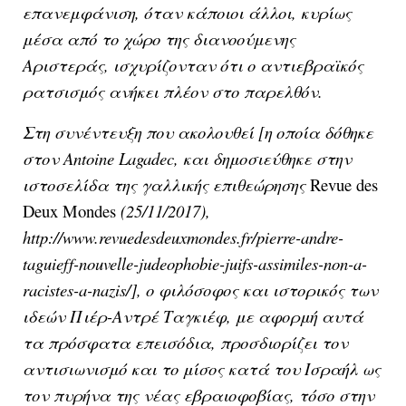
επανεμφάνιση, όταν κάποιοι άλλοι, κυρίως
μέσα από το χώρο της διανοούμενης
Αριστεράς, ισχυρίζονταν ότι ο αντιεβραϊκός
ρατσισμός ανήκει πλέον στο παρελθόν.
Στη συνέντευξη που ακολουθεί [η οποία δόθηκε
στον Antoine Lagadec, και δημοσιεύθηκε στην
ιστοσελίδα της γαλλικής επιθεώρησης
Revue des
Deux Mondes
(25/11/2017),
http://www.revuedesdeuxmondes.fr/pierre-andre-
taguieff-nouvelle-judeophobie-juifs-assimiles-non-a-
racistes-a-nazis/], ο φιλόσοφος και ιστορικός των
ιδεών Πιέρ-Αντρέ Ταγκιέφ, με αφορμή αυτά
τα πρόσφατα επεισόδια, προσδιορίζει τον
αντισιωνισμό και το μίσος κατά του Ισραήλ ως
τον πυρήνα της νέας εβραιοφοβίας, τόσο στην