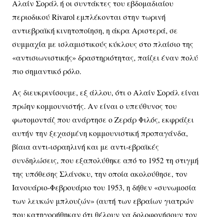
Αλαίν Σοράλ ή οι συντάκτες του εβδομαδιαίου
περιοδικού Rivarol εμπλέκονται στην τωρινή
αντιεβραϊκή κινητοποίηση, η άκρα Αριστερά, σε
συμμαχία με ισλαμιστικούς κύκλους στο πλαίσιο της
«αντισιωνιστικής» δραστηριότητας, παίζει έναν πολύ
πιο σημαντικό ρόλο.
Ας διευκρινίσουμε, εξ άλλου, ότι ο Αλαίν Σοράλ είναι
πρώην κομμουνιστής. Αν είναι ο υπεύθυνος του
φωτομοντάζ που ανάρτησε ο Ζεράρ Φιλός, εκφράζει
αυτήν την ξεχασμένη κομμουνιστική προπαγάνδα,
βίαια αντι-ισραηλινή και με αντι-εβραϊκές
συνδηλώσεις, που εξαπολύθηκε από το 1952 τη στιγμή
της υπόθεσης Σλάνσκυ, την οποία ακολούθησε, τον
Ιανουάριο-Φεβρουάριο του 1953, η δήθεν «συνωμοσία
των λευκών μπλουζών» (αυτή των εβραίων γιατρών
που κατηγορήθηκαν ότι θέλουν να δολοφονήσουν τον