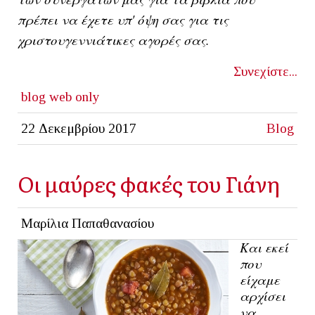
πρέπει να έχετε υπ' όψη σας για τις
χριστουγεννιάτικες αγορές σας.
Συνεχίστε...
blog
web only
22 Δεκεμβρίου 2017
Blog
Οι μαύρες φακές του Γιάνη
Μαρίλια Παπαθανασίου
Και εκεί 
που 
είχαμε 
αρχίσει 
να 