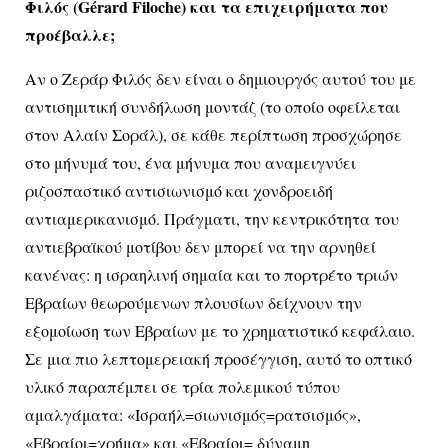
Φιλός (Gérard Filoche) και τα επιχειρήματα που
προέβαλλε;
Αν ο Ζεράρ Φιλός δεν είναι ο δημιουργός αυτού του με
αντισημιτική συνδήλωση μοντάζ (το οποίο οφείλεται
στον Αλαίν Σοράλ), σε κάθε περίπτωση προσχώρησε
στο μήνυμά του, ένα μήνυμα που αναμειγνύει
ριζοσπαστικό αντισιωνισμό και χονδροειδή
αντιαμερικανισμό. Πράγματι, την κεντρικότητα του
αντιεβραϊκού μοτίβου δεν μπορεί να την αρνηθεί
κανένας: η ισραηλινή σημαία και το πορτρέτο τριών
Εβραίων θεωρούμενων πλουσίων δείχνουν την
εξομοίωση των Εβραίων με το χρηματιστικό κεφάλαιο.
Σε μια πιο λεπτομερειακή προσέγγιση, αυτό το οπτικό
υλικό παραπέμπει σε τρία πολεμικού τύπου
αμαλγάματα: «Ισραήλ=σιωνισμός=ρατσισμός»,
«Εβραίοι=χρήμα» και «Εβραίοι= δύναμη