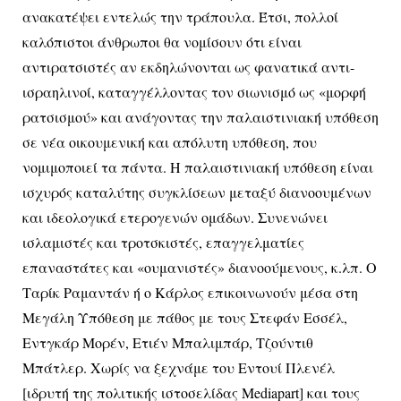
ανακατέψει εντελώς την τράπουλα. Έτσι, πολλοί
καλόπιστοι άνθρωποι θα νομίσουν ότι είναι
αντιρατσιστές αν εκδηλώνονται ως φανατικά αντι-
ισραηλινοί, καταγγέλλοντας τον σιωνισμό ως «μορφή
ρατσισμού» και ανάγοντας την παλαιστινιακή υπόθεση
σε νέα οικουμενική και απόλυτη υπόθεση, που
νομιμοποιεί τα πάντα. Η παλαιστινιακή υπόθεση είναι
ισχυρός καταλύτης συγκλίσεων μεταξύ διανοουμένων
και ιδεολογικά ετερογενών ομάδων. Συνενώνει
ισλαμιστές και τροτσκιστές, επαγγελματίες
επαναστάτες και «ουμανιστές» διανοούμενους, κ.λπ. Ο
Ταρίκ Ραμαντάν ή ο Κάρλος επικοινωνούν μέσα στη
Μεγάλη Υπόθεση με πάθος με τους Στεφάν Εσσέλ,
Εντγκάρ Μορέν, Ετιέν Μπαλιμπάρ, Τζούντιθ
Μπάτλερ. Χωρίς να ξεχνάμε του Εντουί Πλενέλ
[ιδρυτή της πολιτικής ιστοσελίδας Mediapart] και τους