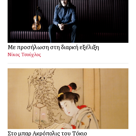
Με προσήλωση στη διαρκή εξέλιξη
Νίκος Τσούχλος
Στο μπαρ Ακρόπολις του Τόκιο