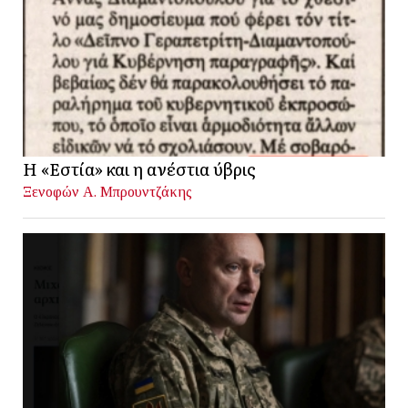
Η «Εστία» και η ανέστια ύβρις
Ξενοφών Α. Μπρουντζάκης