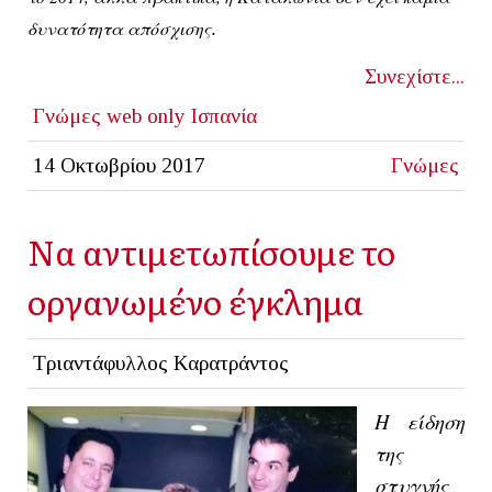
.
δυνατότητα απόσχισης
Συνεχίστε...
Γνώμες
web only
Ισπανία
14 Οκτωβρίου 2017
Γνώμες
Να αντιμετωπίσουμε το
οργανωμένο έγκλημα
Τριαντάφυλλος Καρατράντος
Η είδηση
της
στυγνής