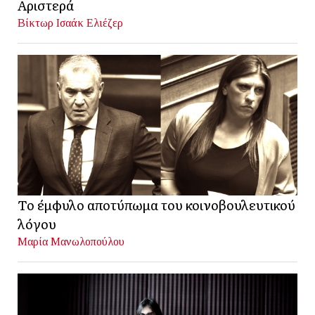
Αριστερά
Βίκτωρ Ισαάκ Ελιέζερ
Το έμφυλο αποτύπωμα του κοινοβουλευτικού
λόγου
Μαρία Μανωλοπούλου