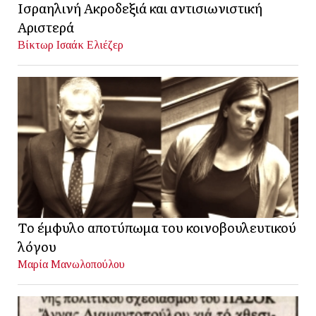
Ισραηλινή Ακροδεξιά και αντισιωνιστική
Αριστερά
Βίκτωρ Ισαάκ Ελιέζερ
Το έμφυλο αποτύπωμα του κοινοβουλευτικού
λόγου
Μαρία Μανωλοπούλου