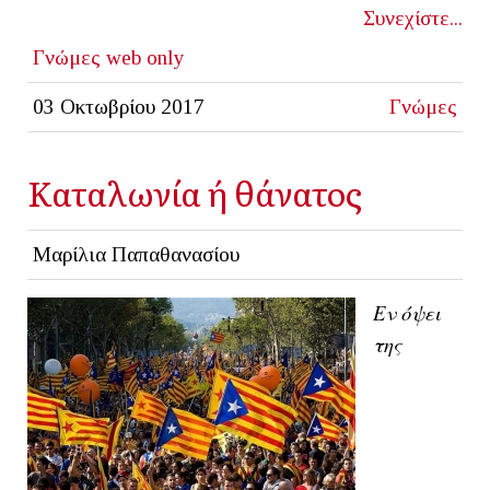
Συνεχίστε...
Γνώμες
web only
03 Οκτωβρίου 2017
Γνώμες
Καταλωνία ή θάνατος
Μαρίλια Παπαθανασίου
Εν όψει
της