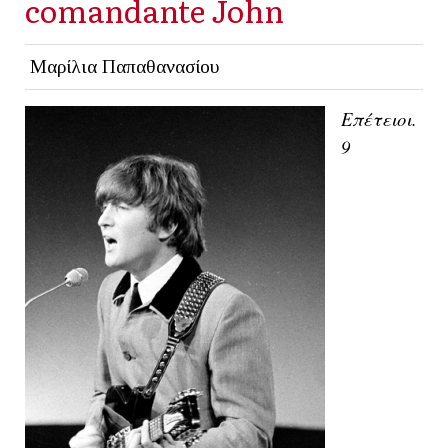
comandante John
Μαρίλια Παπαθανασίου
Επέτειοι. 
9 