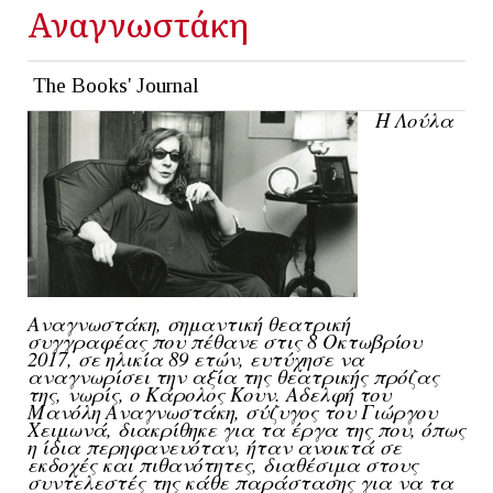
Αναγνωστάκη
The Books' Journal
Η Λούλα
Αναγνωστάκη, σημαντική θεατρική
συγγραφέας που πέθανε στις 8 Οκτωβρίου
2017, σε ηλικία 89 ετών, ευτύχησε να
αναγνωρίσει την αξία της θεατρικής πρόζας
της, νωρίς, ο Κάρολος Κουν. Αδελφή του
Μανόλη Αναγνωστάκη, σύζυγος του Γιώργου
Χειμωνά, διακρίθηκε για τα έργα της που, όπως
η ίδια περηφανευόταν, ήταν ανοικτά σε
εκδοχές και πιθανότητες, διαθέσιμα στους
συντελεστές της κάθε παράστασης για να τα