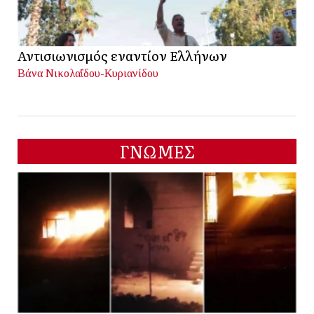
Αντισιωνισμός εναντίον Ελλήνων
Βάνα Νικολαΐδου-Κυριανίδου
ΓΝΩΜΕΣ