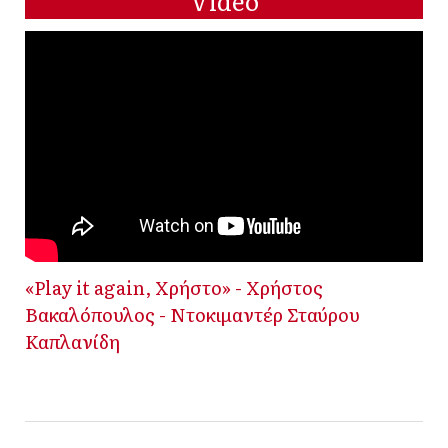
Video
«Play it again, Χρήστο» - Χρήστος
Βακαλόπουλος - Ντοκιμαντέρ Σταύρου
Καπλανίδη