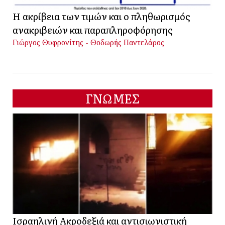
Η ακρίβεια των τιμών και ο πληθωρισμός
ανακριβειών και παραπληροφόρησης
Γιώργος Θυφρονίτης - Θοδωρής Παντελάρος
ΓΝΩΜΕΣ
Ισραηλινή Ακροδεξιά και αντισιωνιστική