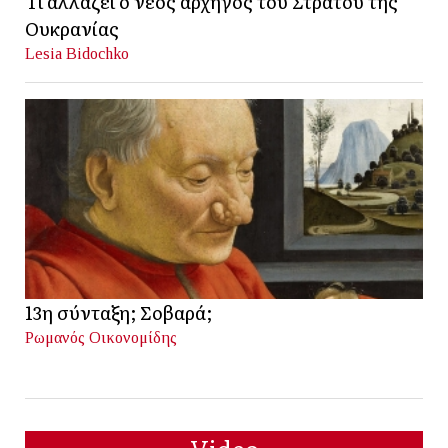
Τι αλλάζει ο νέος αρχηγός του Στρατού της
Ουκρανίας
Lesia Bidochko
13η σύνταξη; Σοβαρά;
Ρωμανός Οικονομίδης