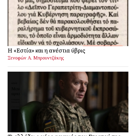
Η «Εστία» και η ανέστια ύβρις
Ξενοφών Α. Μπρουντζάκης