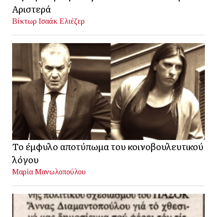
Αριστερά
Βίκτωρ Ισαάκ Ελιέζερ
Το έμφυλο αποτύπωμα του κοινοβουλευτικού
λόγου
Μαρία Μανωλοπούλου