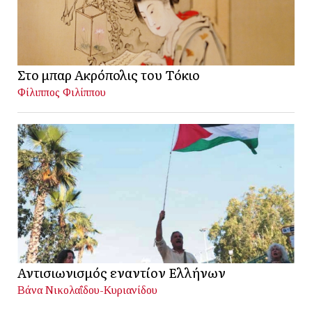
Στο μπαρ Ακρόπολις του Τόκιο
Φίλιππος Φιλίππου
Αντισιωνισμός εναντίον Ελλήνων
Βάνα Νικολαΐδου-Κυριανίδου