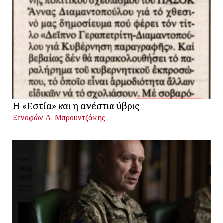
Η «Εστία» και η ανέστια ύβρις
Ξενοφών Α. Μπρουντζάκης