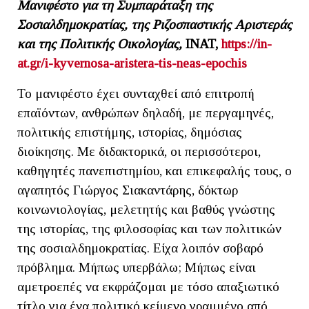
Μανιφέστο για τη Συμπαράταξη της
Σοσιαλδημοκρατίας, της Ριζοσπαστικής Αριστεράς
και της Πολιτικής Οικολογίας,
INAT
,
https://in-
at.gr/i-kyvernosa-aristera-tis-neas-epochis
Το μανιφέστο έχει συνταχθεί από επιτροπή
επαϊόντων, ανθρώπων δηλαδή, με περγαμηνές,
πολιτικής επιστήμης, ιστορίας, δημόσιας
διοίκησης. Με διδακτορικά, οι περισσότεροι,
καθηγητές πανεπιστημίου, και επικεφαλής τους, ο
αγαπητός Γιώργος Σιακαντάρης, δόκτωρ
κοινωνιολογίας, μελετητής και βαθύς γνώστης
της ιστορίας, της φιλοσοφίας και των πολιτικών
της σοσιαλδημοκρατίας. Είχα λοιπόν σοβαρό
πρόβλημα. Μήπως υπερβάλω; Μήπως είναι
αμετροεπές να εκφράζομαι με τόσο απαξιωτικό
τίτλο για ένα πολιτικό κείμενο γραμμένο από