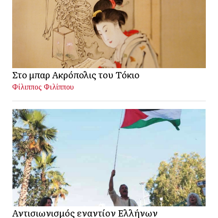
Στο μπαρ Ακρόπολις του Τόκιο
Φίλιππος Φιλίππου
Αντισιωνισμός εναντίον Ελλήνων