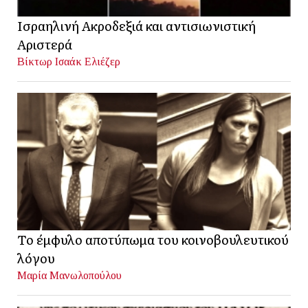
Ισραηλινή Ακροδεξιά και αντισιωνιστική
Αριστερά
Βίκτωρ Ισαάκ Ελιέζερ
Το έμφυλο αποτύπωμα του κοινοβουλευτικού
λόγου
Μαρία Μανωλοπούλου