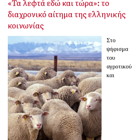
«Τα λεφτά εδώ και τώρα»: το
διαχρονικό αίτημα της ελληνικής
κοινωνίας
Στο
ψήφισμα
του
αγροτικού
και