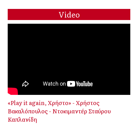
Video
«Play it again, Χρήστο» - Χρήστος
Βακαλόπουλος - Ντοκιμαντέρ Σταύρου
Καπλανίδη