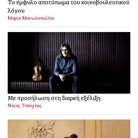
Το έμφυλο αποτύπωμα του κοινοβουλευτικού
λόγου
Μαρία Μανωλοπούλου
Με προσήλωση στη διαρκή εξέλιξη
Νίκος Τσούχλος