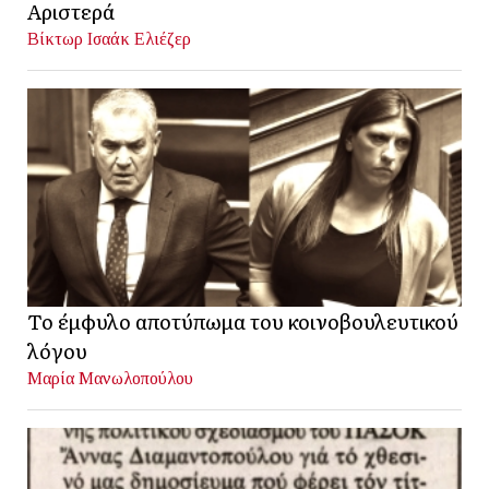
Αριστερά
Βίκτωρ Ισαάκ Ελιέζερ
Το έμφυλο αποτύπωμα του κοινοβουλευτικού
λόγου
Μαρία Μανωλοπούλου