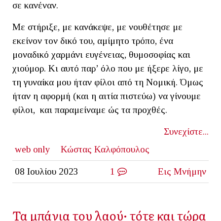
σε κανέναν.
Με στήριξε, με κανάκεψε, με νουθέτησε με
εκείνον τον δικό του, αμίμητο τρόπο, ένα
μοναδικό χαρμάνι ευγένειας, θυμοσοφίας και
χιούμορ. Κι αυτό παρ’ όλο που με ήξερε λίγο, με
τη γυναίκα μου ήταν φίλοι από τη Νομική. Όμως
ήταν η αφορμή (και η αιτία πιστεύω) να γίνουμε
φίλοι, και παραμείναμε ώς τα προχθές.
Συνεχίστε...
web only
Κώστας Καλφόπουλος
08 Ιουλίου 2023
1
Εις Μνήμην
Τα μπάνια του λαού· τότε και τώρα