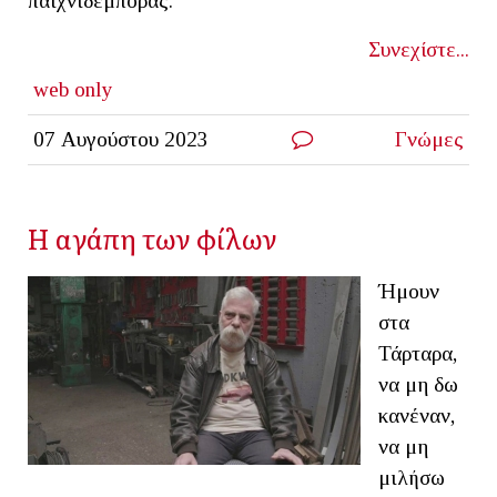
παιχνιδέμπορας.
Συνεχίστε...
web only
07 Αυγούστου 2023
Γνώμες
Η αγάπη των φίλων
Ήμουν
στα
Τάρταρα,
να μη δω
κανέναν,
να μη
μιλήσω