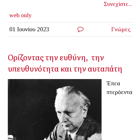
Συνεχίστε...
web only
01 Ιουνίου 2023
Γνώμες
Ορίζοντας την ευθύνη, την
υπευθυνότητα και την αυταπάτη
Έπεα
πτερόεντα