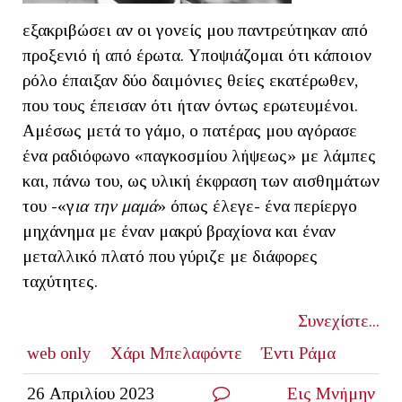
εξακριβώσει αν οι γονείς μου παντρεύτηκαν από
προξενιό ή από έρωτα. Υποψιάζομαι ότι κάποιον
ρόλο έπαιξαν δύο δαιμόνιες θείες εκατέρωθεν,
που τους έπεισαν ότι ήταν όντως ερωτευμένοι.
Αμέσως μετά το γάμο, ο πατέρας μου αγόρασε
ένα ραδιόφωνο «παγκοσμίου λήψεως» με λάμπες
και, πάνω του, ως υλική έκφραση των αισθημάτων
του -«γ
ια την μαμά
» όπως έλεγε- ένα περίεργο
μηχάνημα με έναν μακρύ βραχίονα και έναν
μεταλλικό πλατό που γύριζε με διάφορες
ταχύτητες.
Συνεχίστε...
web only
Χάρι Μπελαφόντε
Έντι Ράμα
26 Απριλίου 2023
Εις Μνήμην