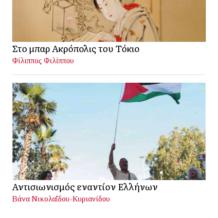
Στο μπαρ Ακρόπολις του Τόκιο
Φίλιππος Φιλίππου
Αντισιωνισμός εναντίον Ελλήνων
Βάνα Νικολαΐδου-Κυριανίδου