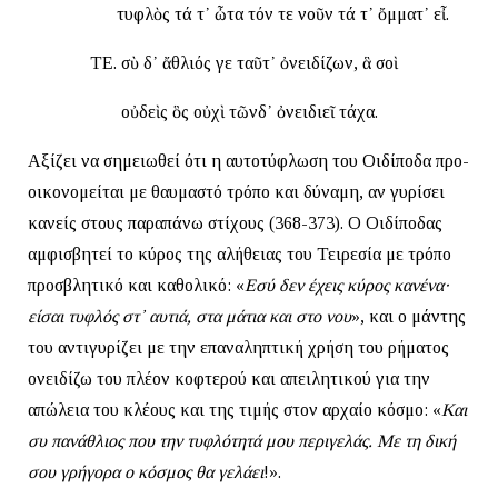
τυφλὸς τά τ᾽ ὦτα τόν τε νοῦν τά τ᾽ ὄμματ᾽ εἶ.
ΤΕ. σὺ δ᾽ ἄθλιός γε ταῦτ᾽ ὀνειδίζων, ἃ σοὶ
οὐδεὶς ὃς οὐχὶ τῶνδ᾽ ὀνειδιεῖ τάχα.
Αξίζει να σημειωθεί ότι η αυτοτύφλωση του Οιδίποδα προ-
οικονομείται με θαυμαστό τρόπο και δύναμη, αν γυρίσει
κανείς στους παραπάνω στίχους (368-373). Ο Οιδίποδας
αμφισβητεί το κύρος της αλήθειας του Τειρεσία με τρόπο
προσβλητικό και καθολικό: «
Εσύ δεν έχεις κύρος κανένα·
είσαι τυφλός στ᾽ αυτιά, στα μάτια και στο νου
», και ο μάντης
του αντιγυρίζει με την επαναληπτική χρήση του ρήματος
ονειδίζω του πλέον κοφτερού και απειλητικού για την
απώλεια του κλέους και της τιμής στον αρχαίο κόσμο: «
Και
συ πανάθλιος που την τυφλότητά μου περιγελάς. Με τη δική
σου γρήγορα ο κόσμος θα γελάει
!».