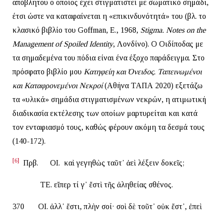
απόβλητου ο οποίος έχει στιγματιστεί με σωματικό σημάδι,
έτσι ώστε να καταφαίνεται η «επικινδυνότητά» του (βλ. το
κλασικό βιβλίο του Goffman, E., 1968,
Stigma
.
Notes
on
the
Management
of
Spoiled
Identity
, Λονδίνο). Ο Οιδίποδας με
τα σημαδεμένα του πόδια είναι ένα έξοχο παράδειγμα. Στο
πρόσφατο βιβλίο μου
Κατηφείη και Όνειδος. Ταπεινωμένοι
και Καταφρονεμένοι Νεκροί
(Αθήνα ΤΑΠΑ 2020) εξετάζω
τα «υλικά» σημάδια στιγματισμένων νεκρών, η ατιμωτική
διαδικασία εκτέλεσης των οποίων μαρτυρείται και κατά
τον ενταφιασμό τους, καθώς φέρουν ακόμη τα δεσμά τους
(140-172).
[6]
Πρβ. ΟΙ. ἦ καὶ γεγηθὼς ταῦτ᾽ ἀεὶ λέξειν δοκεῖς;
ΤΕ. εἴπερ τί γ᾽ ἔστὶ τῆς ἀληθείας σθένος.
370 ΟΙ. ἀλλ᾽ ἔστι, πλὴν σοί· σοὶ δὲ τοῦτ᾽ οὐκ ἔστ᾽, ἐπεὶ