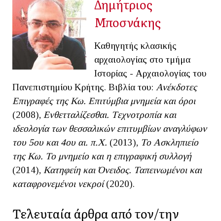
Δημήτριος
Μποσνάκης
Καθηγητής κλασικής
αρχαιολογίας στο τμήμα
Ιστορίας - Αρχαιολογίας του
Πανεπιστημίου Κρήτης. Βιβλία του:
Ανέκδοτες
Επιγραφές της Κω. Επιτύμβια μνημεία και όροι
(2008),
Eνθετταλίζεσθαι. Tεχνοτροπία και
ιδεολογία των θεσσαλικών επιτυμβίων αναγλύφων
του 5ου και 4ου αι. π.Χ.
(2013),
Το Ασκληπιείο
της Κω. Το μνημείο και η επιγραφική συλλογή
(2014),
Κατηφείη και Όνειδος.
Ταπεινωμένοι και
καταφρονεμένοι νεκροί
(2020).
Τελευταία άρθρα από τον/την