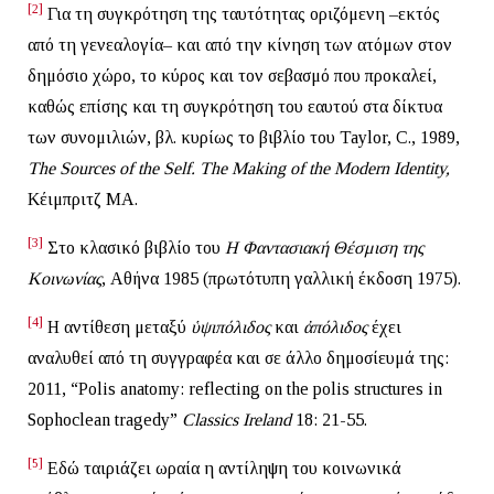
[2]
Για τη συγκρότηση της ταυτότητας οριζόμενη –εκτός
από τη γενεαλογία– και από την κίνηση των ατόμων στον
δημόσιο χώρο, το κύρος και τον σεβασμό που προκαλεί,
καθώς επίσης και τη συγκρότηση του εαυτού στα δίκτυα
των συνομιλιών, βλ. κυρίως το βιβλίο του Taylor, C., 1989,
The
Sources
of
the
Self
.
The
Making
of
the
Modern
Identity
,
Κέιμπριτζ ΜΑ.
[3]
Στο κλασικό βιβλίο του
Η Φαντασιακή Θέσμιση της
Κοινωνίας
, Αθήνα 1985 (πρωτότυπη γαλλική έκδοση 1975).
[4]
Η αντίθεση μεταξύ
ὑψιπόλιδος
και
ἀπόλιδος
έχει
αναλυθεί από τη συγγραφέα και σε άλλο δημοσίευμά της:
2011, “Polis anatomy: reflecting on the polis structures in
Sophoclean tragedy”
Classics
Ireland
18: 21-55.
[5]
Εδώ ταιριάζει ωραία η αντίληψη του κοινωνικά