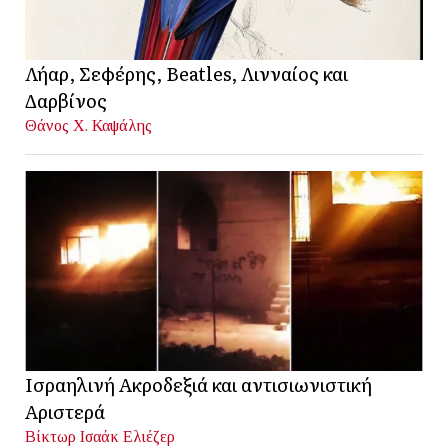
Λήαρ, Σεφέρης, Beatles, Λινναίος και
Δαρβίνος
Θάνος Χ. Καψάλης
Ισραηλινή Ακροδεξιά και αντισιωνιστική
Αριστερά
Βίκτωρ Ισαάκ Ελιέζερ