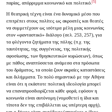
[5]
παρίας, απόρριμμα κοινωνικό και πολιτικό.
H θεατρική τέχνη είναι ένα δυναμικό μέσο που
επιτρέπει στους πολίτες ως ακροατές και θεατές
να συμμετέχουν ως ισότιμα μέλη μιας κοινωνίας
στον «φανταστικό» διάλογο (σελ. 253, 257), για
τα φλέγοντα ζητήματα της πόλης (π.χ. της
ταυτότητας, της συγγένειας, της πολιτικής
αφοσίωσης, των θρησκευτικών κυρώσεων), όπως
με πάθος αναπτύσσεται ανάμεσα στα πρόσωπα
του δράματος, τα οποία ζουν ακραίες καταστάσεις
και διλήμματα. Το πολύ σημαντικό με την Αθήνα
είναι ότι η εκάστοτε πολιτική ιδεολογία μπορεί
να επαναπροσδιορίζεται κάθε φορά, εφόσον η
κοινωνία είναι αυτόνομη (νομοθετεί η ίδια και
τίποτα δεν της επιβάλλεται ως υπέρτερη αρχή),
και ο δήμος είναι
αυτόδικος
(απονέμει ο ίδιος