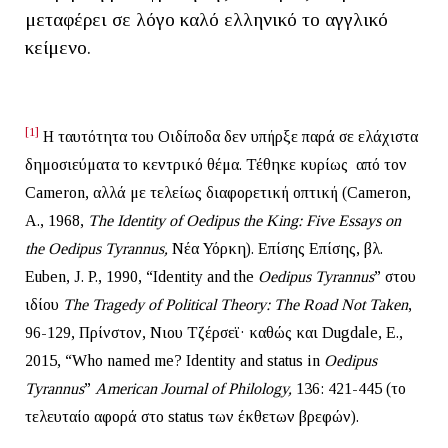
μεταφέρει σε λόγο καλό ελληνικό το αγγλικό
κείμενο.
[1]
Η ταυτότητα του Οιδίποδα δεν υπήρξε παρά σε ελάχιστα
δημοσιεύματα το κεντρικό θέμα. Τέθηκε κυρίως από τον
Cameron, αλλά με τελείως διαφορετική οπτική (Cameron,
A., 1968,
The
Identity
of
Oedipus
the
King
:
Five
Essays
on
the
Oedipus
Tyrannus
,
Νέα Υόρκη). Επίσης Επίσης, βλ.
Euben, J. P., 1990, “Identity and the
Oedipus Tyrannus
” στου
ιδίου
The Tragedy of Political Theory:
Τ
he Road Not Taken
,
96-129, Πρίνστον, Νιου Τζέρσεϊ· καθώς και Dugdale, E.,
2015, “Who named me? Identity and status in
Oedipus
Tyrannus
”
American Journal of Philology,
136: 421-445 (το
τελευταίο αφορά στο status των έκθετων βρεφών).