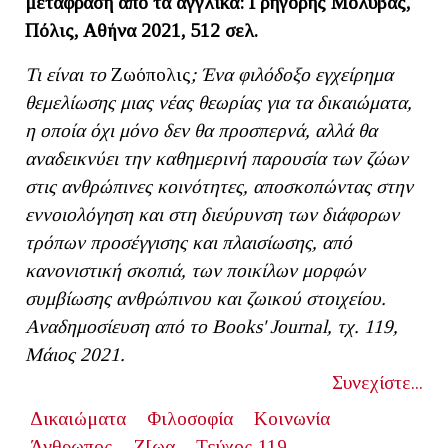
μετάφραση από τα αγγλικά: Γρηγόρης Μολύβας,
Πόλις, Αθήνα 2021, 512 σελ.
Τι είναι το
Ζωόπολις
; Ένα φιλόδοξο εγχείρημα
θεμελίωσης μιας νέας θεωρίας για τα δικαιώματα,
η οποία όχι μόνο δεν θα προσπερνά, αλλά θα
αναδεικνύει την καθημερινή παρουσία των ζώων
στις ανθρώπινες κοινότητες, αποσκοπώντας στην
εννοιολόγηση και στη διεύρυνση των διάφορων
τρόπων προσέγγισης και πλαισίωσης, από
κανονιστική σκοπιά, των ποικίλων μορφών
συμβίωσης ανθρώπινου και ζωικού στοιχείου.
Αναδημοσίευση από το Books' Journal, τχ. 119,
Μάιος 2021.
Συνεχίστε...
Δικαιώματα
Φιλοσοφία
Κοινωνία
Άνθρωπος
Ζ[ωα
Τεύχος 119