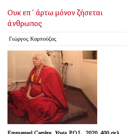
Ουκ επ´ άρτω μόνον ζήσεται
άνθρωπος
Γιώργος Καρπούζας
Emmanuel Carrère,
Yoga
, P.O.L., 2020, 400 σελ.