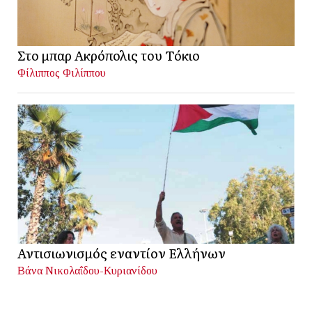
Στο μπαρ Ακρόπολις του Τόκιο
Φίλιππος Φιλίππου
Αντισιωνισμός εναντίον Ελλήνων
Βάνα Νικολαΐδου-Κυριανίδου