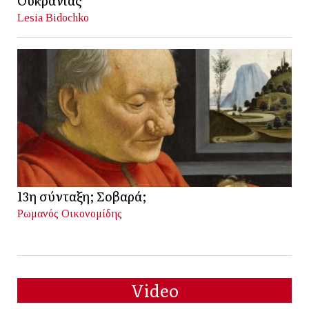
Ουκρανίας
Lesia Bidochko
13η σύνταξη; Σοβαρά;
Ρωμανός Οικονομίδης
Video