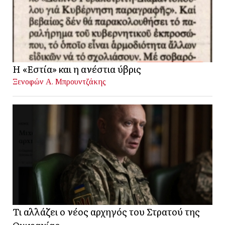
Η «Εστία» και η ανέστια ύβρις
Ξενοφών Α. Μπρουντζάκης
Τι αλλάζει ο νέος αρχηγός του Στρατού της