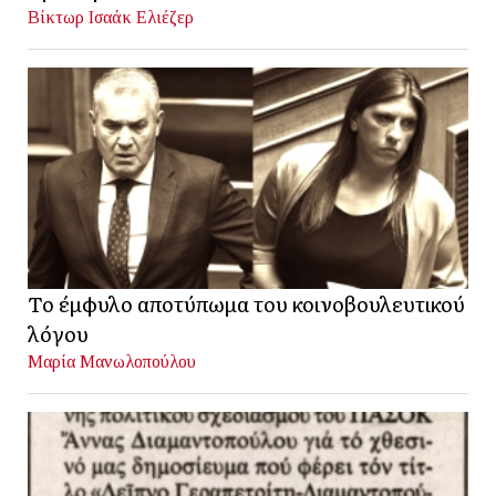
Βίκτωρ Ισαάκ Ελιέζερ
Το έμφυλο αποτύπωμα του κοινοβουλευτικού
λόγου
Μαρία Μανωλοπούλου