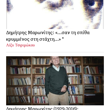
Δημήτρης Μαρωνίτης: «…σαν τη σπίθα
κρυμμένος στη στάχτη…» *
Λίζυ Τσιριμώκου
Δημήτρης Μαρωνίτης (1929-2016):