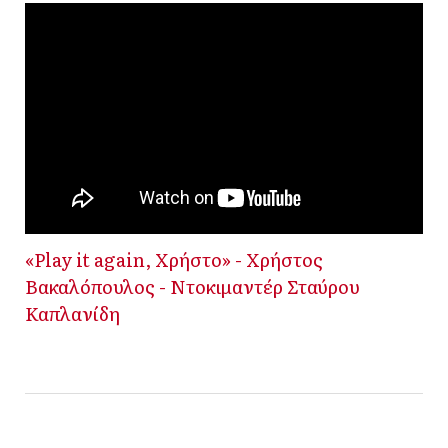
«Play it again, Χρήστο» - Χρήστος
Βακαλόπουλος - Ντοκιμαντέρ Σταύρου
Καπλανίδη