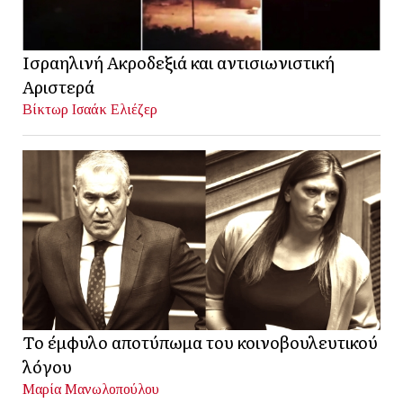
Ισραηλινή Ακροδεξιά και αντισιωνιστική
Αριστερά
Βίκτωρ Ισαάκ Ελιέζερ
Το έμφυλο αποτύπωμα του κοινοβουλευτικού
λόγου
Μαρία Μανωλοπούλου