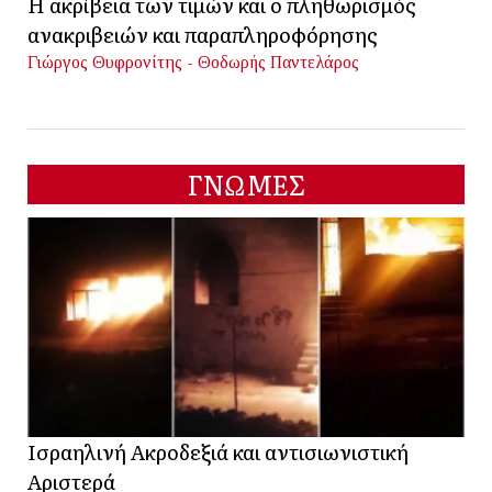
Η ακρίβεια των τιμών και ο πληθωρισμός
ανακριβειών και παραπληροφόρησης
Γιώργος Θυφρονίτης - Θοδωρής Παντελάρος
ΓΝΩΜΕΣ
Ισραηλινή Ακροδεξιά και αντισιωνιστική
Αριστερά