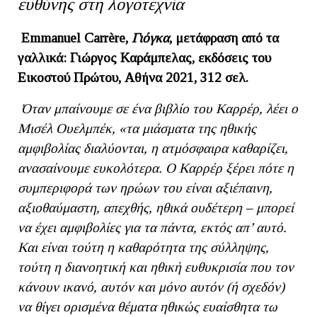
ευθύνης στη λογοτεχνία
Emmanuel Carr
è
re,
Γιόγκα
, μετάφραση από τα
γαλλικά: Γιώργος Καράμπελας, εκδόσεις του
Εικοστού Πρώτου, Αθήνα 2021, 312 σελ.
Όταν μπαίνουμε σε ένα βιβλίο του Καρρέρ, λέει ο
Μισέλ Ουελμπέκ, «τα μιάσματα της ηθικής
αμφιβολίας διαλύονται, η ατμόσφαιρα καθαρίζει,
ανασαίνουμε ευκολότερα. Ο Καρρέρ ξέρει πότε η
συμπεριφορά των ηρώων του είναι αξιέπαινη,
αξιοθαύμαστη, απεχθής, ηθικά ουδέτερη – μπορεί
να έχει αμφιβολίες για τα πάντα, εκτός απ’ αυτό.
Και είναι τούτη η καθαρότητα της σύλληψης,
τούτη η διανοητική και ηθική ευθυκρισία που τον
κάνουν ικανό, αυτόν και μόνο αυτόν (ή σχεδόν)
να θίγει ορισμένα θέματα ηθικώς ευαίσθητα τω