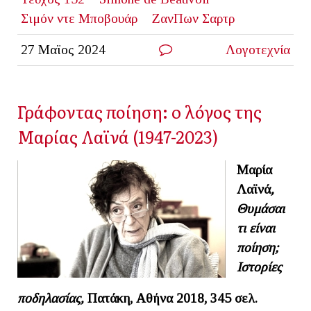
Σιμόν ντε Μποβουάρ
ΖανΠων Σαρτρ
27 Μαϊος 2024
Λογοτεχνία
Γράφοντας ποίηση: o λόγος της
Μαρίας Λαϊνά (1947-2023)
Μαρία
Λαϊνά
,
Θυμάσαι
τι είναι
ποίηση;
Ιστορίες
ποδηλασίας,
Πατάκη, Αθήνα 2018, 345 σελ.