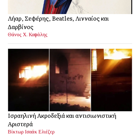
Λήαρ, Σεφέρης, Beatles, Λινναίος και
Δαρβίνος
Θάνος Χ. Καψάλης
Ισραηλινή Ακροδεξιά και αντισιωνιστική
Αριστερά
Βίκτωρ Ισαάκ Ελιέζερ