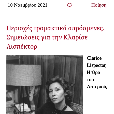
10 Νοεμβρίου 2021
Ποίηση
Περιοχές τρομακτικά απρόσμενες.
Σημειώσεις για την Κλαρίσε
Λισπέκτορ
Clarice
Lispector,
Η Ώρα
του
Αστεριού,