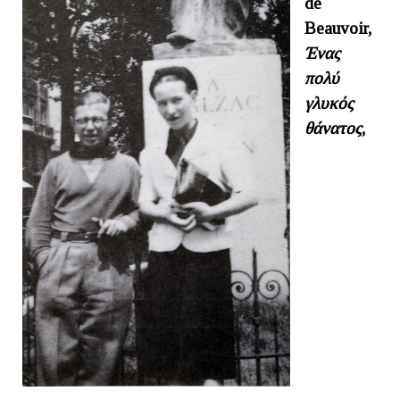
de
Beauvoir,
Ένας
πολύ
γλυκός
θάνατος
,