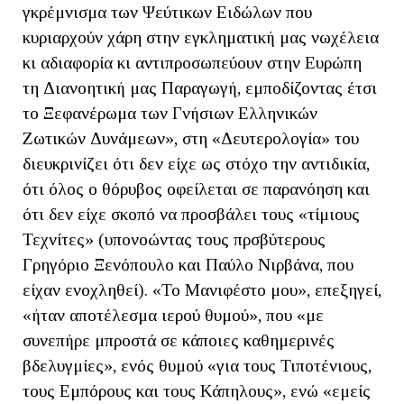
γκρέμνισμα των Ψεύτικων Ειδώλων που
κυριαρχούν χάρη στην εγκληματική μας νωχέλεια
κι αδιαφορία κι αντιπροσωπεύουν στην Ευρώπη
τη Διανοητική μας Παραγωγή, εμποδίζοντας έτσι
το Ξεφανέρωμα των Γνήσιων Ελληνικών
Ζωτικών Δυνάμεων», στη «Δευτερολογία» του
διευκρινίζει ότι δεν είχε ως στόχο την αντιδικία,
ότι όλος ο θόρυβος οφείλεται σε παρανόηση και
ότι δεν είχε σκοπό να προσβάλει τους «τίμιους
Τεχνίτες» (υπονοώντας τους πρσβύτερους
Γρηγόριο Ξενόπουλο και Παύλο Νιρβάνα, που
είχαν ενοχληθεί). «Το Μανιφέστο μου», επεξηγεί,
«ήταν αποτέλεσμα ιερού θυμού», που «με
συνεπήρε μπροστά σε κάποιες καθημερινές
βδελυγμίες», ενός θυμού «για τους Τιποτένιους,
τους Εμπόρους και τους Κάπηλους», ενώ «εμείς