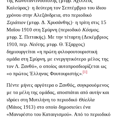
της Κωνσταντινούπολης (μτφρ. Αχιλλεύς
Καλεύρας)· η δεύτερη τον Σεπτέμβριο του ίδιου
χρόνου στην Αλεξάνδρεια, στο περιοδικό
Σεράπιον
(μτφρ. Δ. Χρυσάνθης)· η τρίτη στις 15
Μαΐου 1910 στη Σμύρνη (περιοδικό
Κόσμος
,
μτφρ. Σ. Πιττακής). Με την τέταρτη (Δεκέμβριος
1910, περ.
Νεότης
, μτφρ. Θ. Έξαρχος)
δημιουργείται «η πρώτη φιλοφουτουριστική
ομάδα στη Σμύρνη, με ενεργητικότερο μέλος της
τον Λ. Ξανθό», ο οποίος αυτοπροσδιορίζεται ως
[1]
«ο πρώτος Έλληνας Φουτουριστής».
Πέντε μήνες αργότερα ο Ξανθός, συγκρουόμενος
με τα μέλη της ομάδας, αποσπάται από αυτήν και
ιδρύει στη Μυτιλήνη το περιοδικό
Θύελλα
(Μάιος 1913) στο οποίο δημοσιεύει ένα
«Μανιφέστο του Καταιγισμού». Από το περιοδικό