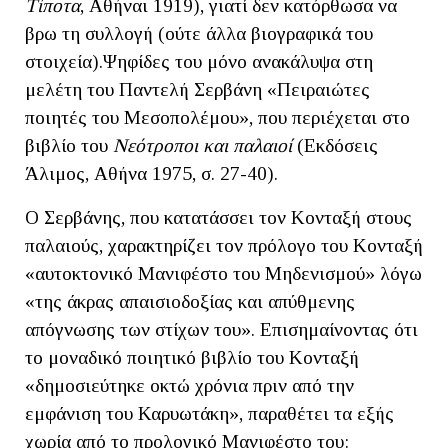
Τίποτα
, Αθήναι 1919), γιατί δεν κατόρθωσα να
βρω τη συλλογή (ούτε άλλα βιογραφικά του
στοιχεία).Ψηφίδες του μόνο ανακάλυψα στη
μελέτη του Παντελή Σερβάνη «Πειραιώτες
ποιητές του Μεσοπολέμου», που περιέχεται στο
βιβλίο του
Νεότροποι και παλαιοί
(Εκδόσεις
Άλιμος, Αθήνα 1975, σ. 27-40).
Ο Σερβάνης, που κατατάσσει τον Κονταξή στους
παλαιούς, χαρακτηρίζει τον πρόλογο του Κονταξή
«αυτοκτονικό Μανιφέστο του Μηδενισμού» λόγω
«της άκρας απαισιοδοξίας και απύθμενης
απόγνωσης των στίχων του». Επισημαίνοντας ότι
το μοναδικό ποιητικό βιβλίο του Κονταξή
«δημοσιεύτηκε οκτώ χρόνια πριν από την
εμφάνιση του Καρυωτάκη», παραθέτει τα εξής
χωρία από το προλογικό Μανιφέστο του: