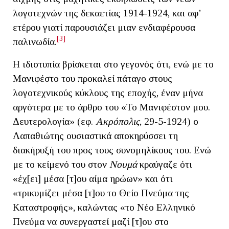
λογοτεχνών της δεκαετίας 1914-1924, και αφ’
ετέρου γιατί παρουσιάζει μιαν ενδιαφέρουσα
[3]
παλινωδία.
Η ιδιοτυπία βρίσκεται στο γεγονός ότι, ενώ με το
Μανιφέστο του προκαλεί πάταγο στους
λογοτεχνικούς κύκλους της εποχής, έναν μήνα
αργότερα με το άρθρο του «Το Μανιφέστον μου.
Δευτερολογία» (εφ.
Ακρόπολις
, 29-5-1924) ο
Λαπαθιώτης ουσιαστικά αποκηρύσσει τη
διακήρυξή του προς τους συνομηλίκους του. Ενώ
με το κείμενό του στον
Νουμά
κραύγαζε ότι
«έχ[ει] μέσα [τ]ου αίμα ηρώων» και ότι
«τρικυμίζει μέσα [τ]ου το Θείο Πνεύμα της
Καταστροφής», καλώντας «το Νέο Ελληνικό
Πνεύμα να συνεργαστεί μαζί [τ]ου στο