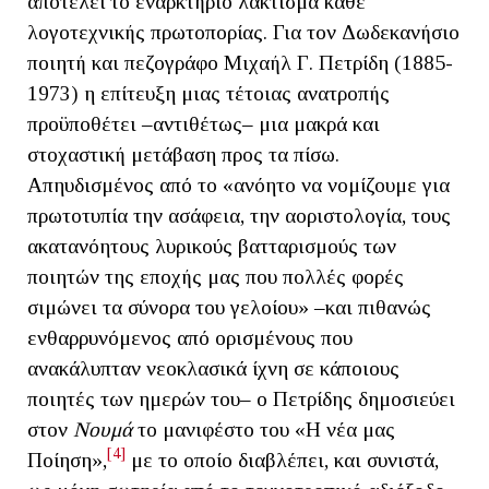
αποτελεί το εναρκτήριο λάκτισμα κάθε
λογοτεχνικής πρωτοπορίας. Για τον Δωδεκανήσιο
ποιητή και πεζογράφο Μιχαήλ Γ. Πετρίδη (1885-
1973) η επίτευξη μιας τέτοιας ανατροπής
προϋποθέτει ‒αντιθέτως‒ μια μακρά και
στοχαστική μετάβαση προς τα πίσω.
Απηυδισμένος από το «ανόητο να νομίζουμε για
πρωτοτυπία την ασάφεια, την αοριστολογία, τους
ακατανόητους λυρικούς βατταρισμούς των
ποιητών της εποχής μας που πολλές φορές
σιμώνει τα σύνορα του γελοίου» ‒και πιθανώς
ενθαρρυνόμενος από ορισμένους που
ανακάλυπταν νεοκλασικά ίχνη σε κάποιους
ποιητές των ημερών του‒ ο Πετρίδης δημοσιεύει
στον
Νουμά
το μανιφέστο του «Η νέα μας
[4]
Ποίηση»,
με το οποίο διαβλέπει, και συνιστά,