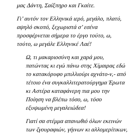
μας Δάντη, Σαίξπηρο και Γκαίτε.
Γι’ αυτόν τον Ελληνικά ιερό, μεγάλο, πλατύ,
αψηλό σκοπό, ξεχωριστά σ’ εσένα
προσφέρνεται σήμερα το έργο τούτο, ω,
τούτο, ω μεγάλε Ελληνικέ Λαέ!
Ω, τι μακαριοσύνη και χαρά μου,
πατώντας κι εγώ πάνω στης Χίμαιρας εδώ
το κατακόρυφο μπιλλιούρι αχνάτο-ν,- από
τέτοιο ένα συγκαλλιτερατούργημα Έρωτα
κι Αστέρα καταφάνερη πια μου την
Ποίηση να βλέπω τόσο, ω, τόσο
εξυψωμένη μεγαλειώδεα!
Γιατί σα στέμμα απανωθιό όλων εκεινών
των ζγουραφιών, γήινων κι αλλομερίτικων,