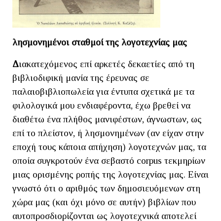
λησμονημένοι σταθμοί της λογοτεχνίας μας
Δ
ιακατεχόμενος επί αρκετές δεκαετίες από τη
βιβλιοδιφική μανία της έρευνας σε
παλαιοβιβλιοπωλεία για έντυπα σχετικά με τα
φιλολογικά μου ενδιαφέροντα, έχω βρεθεί να
διαθέτω ένα πλήθος μανιφέστων, άγνωστων, ως
επί το πλείστον, ή λησμονημένων (αν είχαν στην
εποχή τους κάποια απήχηση) λογοτεχνών μας, τα
οποία συγκροτούν ένα σεβαστό corpus τεκμηρίων
μιας ορισμένης ροπής της λογοτεχνίας μας. Είναι
γνωστό ότι ο αριθμός των δημοσιευόμενων στη
χώρα μας (και όχι μόνο σε αυτήν) βιβλίων που
αυτοπροσδιορίζονται ως λογοτεχνικά αποτελεί