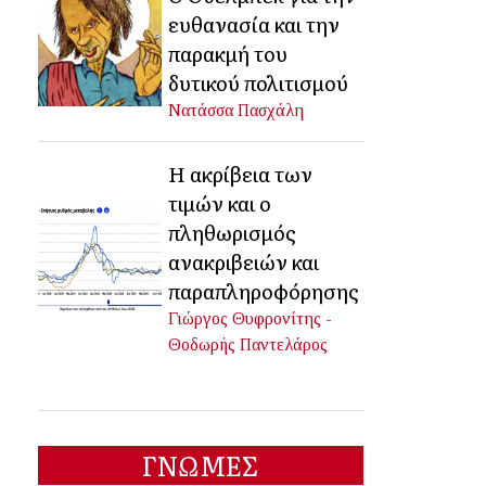
ευθανασία και την
παρακμή του
δυτικού πολιτισμού
Νατάσσα Πασχάλη
Η ακρίβεια των
τιμών και ο
πληθωρισμός
ανακριβειών και
παραπληροφόρησης
Γιώργος Θυφρονίτης -
Θοδωρής Παντελάρος
ΓΝΩΜΕΣ