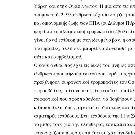
Υόρκη και στην Ουάσινγκτον. Η μία από τις ε
τρομακτικό, 2.973 άνθρωποι έχασαν τη ζωή του
και οικονομικής ζωής των ΗΠΑ (οι Δίδυμοι Πύ
φορά που η ισλαμιστική τρομοκρατία έβαλε στ
γίνει ξανά επίθεση με παγιδευμένο βαν, η οπο
τραυματίες, αλλά δεν μπορεί να συγκριθεί με
ούτε και συμβολισμού.
Ο κάθε άνθρωπος έχει τις δικές του μνήμες απ
άνθρωποι που πηδούσαν από τους ορόφους για
προξένησαν οι φανατικοί τρομοκράτες του Oσ
πυροσβέστες, αστυνομικοί, στρατιώτες, υπάλλ
περαστικοί που προσπαθούσαν να βοηθήσουν μ
κάποιοι άλλοι όμως, αρκετοί από αυτούς και 
αιματηρές επιθέσεις. Στις επιθέσεις της 11ης
το μίσος τους για την ελευθερία, τον καπιταλ
υποστηρίξουν πως τις επιθέσεις είχαν σχεδιάσ