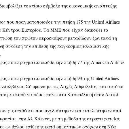
ιεμβολίζει το κτίριο σύμβολο της οικονομικής ανάπτυξης
ος που πραγματοποιούσε την πτήση 175 της United Airlines
υ Κέντρου Εμπορίου. Τα ΜΜΕ που είχαν διακόψει το
 πτώση του πρώτου αεροσκάφους μεταδίδουν ζωντανά τη
νή σύνδεση την επίθεση της παγκόσμιας ισλαμιστικής
.
ος που πραγματοποιούσε την πτήση 77 της American Airlines
ος που πραγματοποιούσε την πτήση 93 της United Airlines
Πενσυλβάνια. Σύμφωνα με τις Αρχές Ασφαλείας, και αυτό το
ον με σκοπό να πέσει πάνω στο Καπιτώλιο ή στον Λευκό
σσερις επιθέσεις που σχεδιάστηκαν και εκτελέστηκαν από
κρατίας, την Aλ Κάιντα, με τη μέθοδο της αεροπειρατείας
υς ως όπλου επίθεσης κατά σημαντικών στόχων στη Νέα