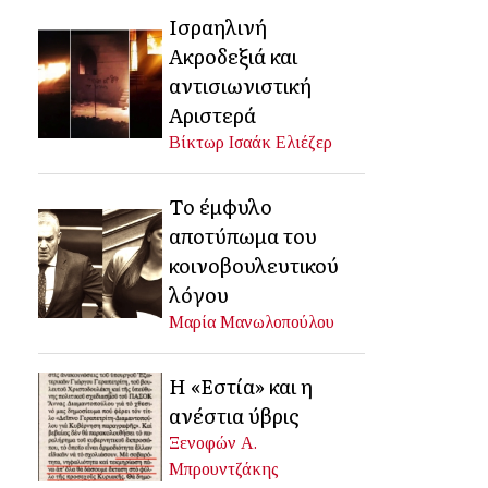
Ισραηλινή
Ακροδεξιά και
αντισιωνιστική
Αριστερά
Βίκτωρ Ισαάκ Ελιέζερ
Το έμφυλο
αποτύπωμα του
κοινοβουλευτικού
λόγου
Μαρία Μανωλοπούλου
Η «Εστία» και η
ανέστια ύβρις
Ξενοφών Α.
Μπρουντζάκης