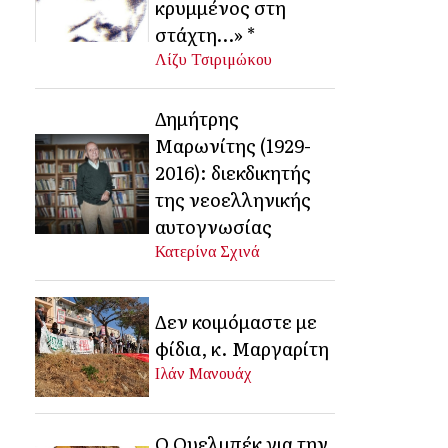
κρυμμένος στη
στάχτη…» *
Λίζυ Τσιριμώκου
Δημήτρης
Μαρωνίτης (1929-
2016): διεκδικητής
της νεοελληνικής
αυτογνωσίας
Κατερίνα Σχινά
Δεν κοιμόμαστε με
φίδια, κ. Μαργαρίτη
Ιλάν Μανουάχ
Ο Ουελμπέκ για την