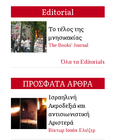
Editorial
Το τέλος της
μνησικακίας
The Books' Journal
Όλα τα Editorials
ΠΡΟΣΦΑΤΑ ΑΡΘΡΑ
Ισραηλινή
Ακροδεξιά και
αντισιωνιστική
Αριστερά
Βίκτωρ Ισαάκ Ελιέζερ