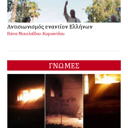
Αντισιωνισμός εναντίον Ελλήνων
Βάνα Νικολαΐδου-Κυριανίδου
ΓΝΩΜΕΣ