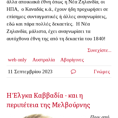
άλλα αποικιακά έθνη όπως η Νέα Ζηλανδία, οι
ΗΠΑ, ο Καναδάς κ.ά., έχουν ήδη προχωρήσει σε
επίσημες συνταγματικές ή άλλες αναγνωρίσεις,
εδώ και πάρα πολλές δεκαετίες. Η Νέα
Ζηλανδία, μάλιστα, έχει αναγνωρίσει τα
αυτόχθονα έθνη της από τη δεκαετία του 1840!
Συνεχίστε...
web only
Αυστραλία
Αβορίγινες
11 Σεπτεμβρίου 2023
Γνώμες
Η Έλγκα Καββαδία - και η
περιπέτεια της Μελβούρνης
Πριν από