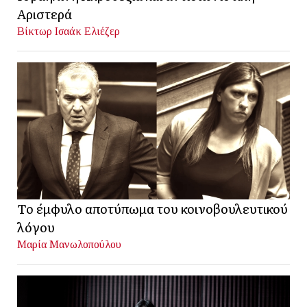
Αριστερά
Βίκτωρ Ισαάκ Ελιέζερ
Το έμφυλο αποτύπωμα του κοινοβουλευτικού
λόγου
Μαρία Μανωλοπούλου