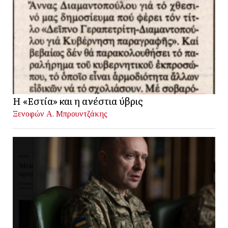
Η «Εστία» και η ανέστια ύβρις
Ξενοφών Α. Μπρουντζάκης