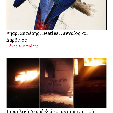
Λήαρ, Σεφέρης, Beatles, Λινναίος και
Δαρβίνος
Θάνος Χ. Καψάλης
Ισραηλινή Ακροδεξιά και αντισιωνιστική