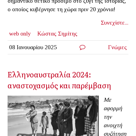
σημαντικό θετικό πρόσιμο στο ζύγι της ιστορίας,
ο οποίος κυβέρνησε τη χώρα πριν 20 χρόνια!
Συνεχίστε...
web only
Κώστας Σημίτης
08 Ιανουαρίου 2025
Γνώμες
Ελληνοαυστραλία 2024:
αναστοχασμός και παρέμβαση
Με
αφορμή
την
ανοιχτή
συζήτηση