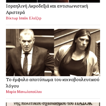
Ισραηλινή Ακροδεξιά και αντισιωνιστική
Αριστερά
Βίκτωρ Ισαάκ Ελιέζερ
Το έμφυλο αποτύπωμα του κοινοβουλευτικού
λόγου
Μαρία Μανωλοπούλου