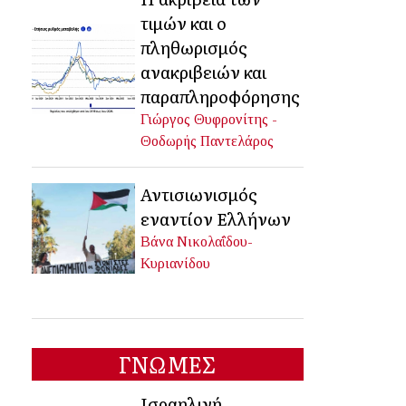
τιμών και ο
πληθωρισμός
ανακριβειών και
παραπληροφόρησης
Γιώργος Θυφρονίτης -
Θοδωρής Παντελάρος
Αντισιωνισμός
εναντίον Ελλήνων
Βάνα Νικολαΐδου-
Κυριανίδου
ΓΝΩΜΕΣ
Ισραηλινή