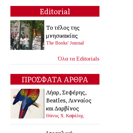
Editorial
Το τέλος της
μνησικακίας
The Books' Journal
Όλα τα Editorials
ΠΡΟΣΦΑΤΑ ΑΡΘΡΑ
Λήαρ, Σεφέρης,
Beatles, Λινναίος
και Δαρβίνος
Θάνος Χ. Καψάλης
Ισραηλινή