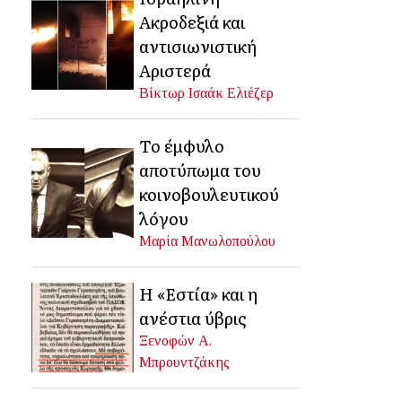
Ακροδεξιά και
αντισιωνιστική
Αριστερά
Βίκτωρ Ισαάκ Ελιέζερ
Το έμφυλο
αποτύπωμα του
κοινοβουλευτικού
λόγου
Μαρία Μανωλοπούλου
Η «Εστία» και η
ανέστια ύβρις
Ξενοφών Α.
Μπρουντζάκης