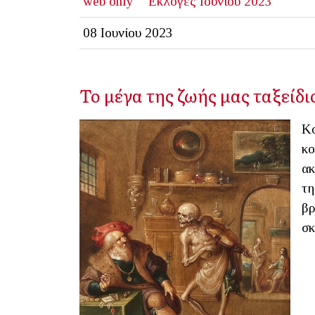
web only
Εκλογές Ιουνίου 2023
08 Ιουνίου 2023
Το μέγα της ζωής μας ταξείδι
Κο
κο
ακ
τη
βρ
σκ