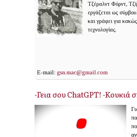
Τζέραλντ Φόρντ, Τζί
εργάζεται ως σύμβουλ
και γράφει για κακώς 
τεχνολογίας.
E-mail:
gsn.mac@gmail.com
-Γεια σου ChatGPT! -Κουκιά
Γι
πα
πο
αν