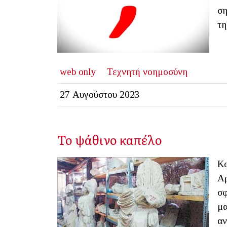
ση
τη
web only
Τεχνητή νοημοσύνη
27 Αυγούστου 2023
Το ψάθινο καπέλο
Κα
Αρ
σφ
μα
αν