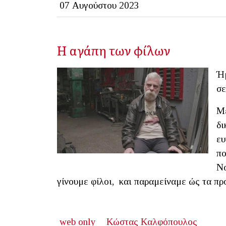
07 Αυγούστου 2023
Η αγάπη των φίλων
Ήμ
σε
Με
δι
ευ
πο
Νο
γίνουμε φίλοι, και παραμείναμε ώς τα πρ
web only
Κώστας Καλφόπουλος