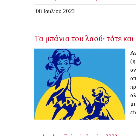
08 Ιουλίου 2023
Τα μπάνια του λαού· τότε και
Αν
(η
αν
απ
πρ
αλ
μι
εί