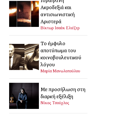
Ακροδεξιά και
αντισιωνιστική
Αριστερά
Βίκτωρ Ισαάκ Ελιέζερ
Το έμφυλο
αποτύπωμα του
κοινοβουλευτικού
λόγου
Μαρία Μανωλοπούλου
Με προσήλωση στη
διαρκή εξέλιξη
Νίκος Τσούχλος