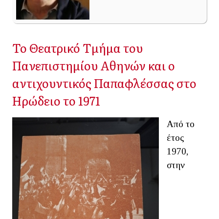
Το Θεατρικό Τμήμα του
Πανεπιστημίου Αθηνών και ο
αντιχουντικός Παπαφλέσσας στο
Ηρώδειο το 1971
Από το
έτος
1970,
στην