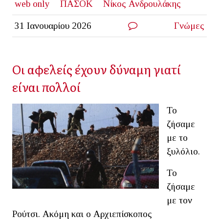
web only
ΠΑΣΟΚ
Νίκος Ανδρουλάκης
31 Ιανουαρίου 2026
Γνώμες
Οι αφελείς έχουν δύναμη γιατί
είναι πολλοί
Το
ζήσαμε
με το
ξυλόλιο.
Το
ζήσαμε
με τον
Ρούτσι. Ακόμη και ο Αρχιεπίσκοπος