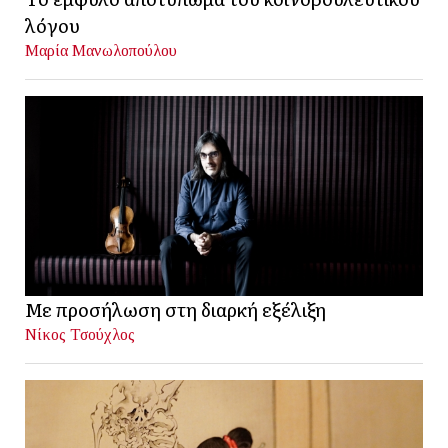
λόγου
Μαρία Μανωλοπούλου
Με προσήλωση στη διαρκή εξέλιξη
Νίκος Τσούχλος