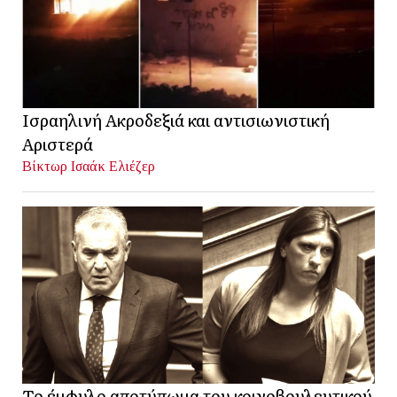
Ισραηλινή Ακροδεξιά και αντισιωνιστική
Αριστερά
Βίκτωρ Ισαάκ Ελιέζερ
Το έμφυλο αποτύπωμα του κοινοβουλευτικού