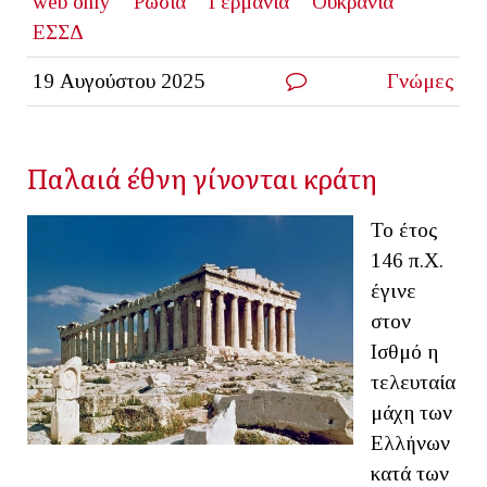
web only
Ρωσία
Γερμανία
Ουκρανία
ΕΣΣΔ
19 Αυγούστου 2025
Γνώμες
Παλαιά έθνη γίνονται κράτη
Το έτος
146 π.Χ.
έγινε
στον
Ισθμό η
τελευταία
μάχη των
Ελλήνων
κατά των