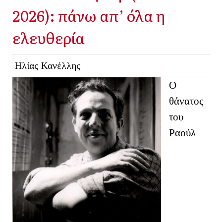
2026): πάνω απ’ όλα η
ελευθερία
Ηλίας Κανέλλης
Ο
θάνατος
του
Ραούλ