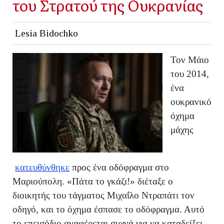
του Στρατού της Ουκρανίας
Lesia Bidochko
Τον Μάιο
του 2014,
ένα
ουκρανικό
όχημα
μάχης
κατευθύνθηκε
προς ένα οδόφραγμα στο
Μαριούπολη. «Πάτα το γκάζι!» διέταξε ο
διοικητής του τάγματος Μιχαΐλο Ντραπάτι τον
οδηγό, και το όχημα έσπασε το οδόφραγμα. Αυτό
το επεισόδιο αναφέρεται συχνά για να καταδείξει