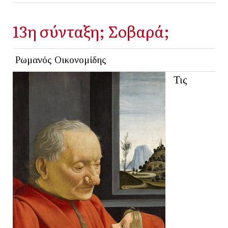
13η σύνταξη; Σοβαρά;
Ρωμανός Οικονομίδης
Τις