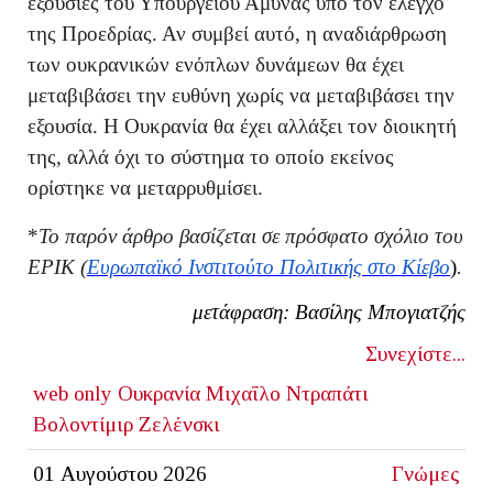
εξουσίες του Υπουργείου Άμυνας υπό τον έλεγχο
της Προεδρίας. Αν συμβεί αυτό, η αναδιάρθρωση
των ουκρανικών ενόπλων δυνάμεων θα έχει
μεταβιβάσει την ευθύνη χωρίς να μεταβιβάσει την
εξουσία. Η Ουκρανία θα έχει αλλάξει τον διοικητή
της, αλλά όχι το σύστημα το οποίο εκείνος
ορίστηκε να μεταρρυθμίσει.
*
Το παρόν άρθρο βασίζεται σε πρόσφατο σχόλιο του
EPIK (
Ευρωπαϊκό Ινστιτούτο Πολιτικής στο Κίεβο
)
.
μετάφραση: Βασίλης Μπογιατζής
Συνεχίστε...
web only
Ουκρανία
Μιχαΐλο Ντραπάτι
Βολοντίμιρ Ζελένσκι
01 Αυγούστου 2026
Γνώμες