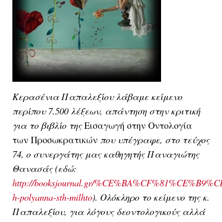
Κερασένια Παπαλεξίου λάβαμε κείμενο
περίπου 7.500 λέξεων, απάντηση στην κριτική
για το βιβλίο της
Εισαγωγή στην Οντολογία
των Προσωκρατικών
που υπέγραφε, στο τεύχος
74, ο συνεργάτης μας καθηγητής Παναγιώτης
Θανασάς (εδώ:
http://booksjournal.gr/%CE%BA%CF%81%C
h-polyanna-sth-milhto
).
Ολόκληρο το κείμενο της κ.
Παπαλεξίου, για λόγους δεοντολογικούς αλλά