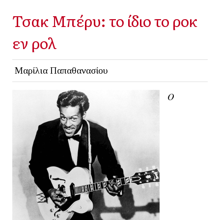
Τσακ Μπέρυ: το ίδιο το ροκ
εν ρολ
Μαρίλια Παπαθανασίου
Ο