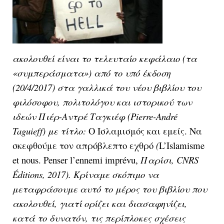
ακολουθεί είναι το τελευταίο κεφάλαιο (τα
«συμπεράσματα») από το υπό έκδοση
(20/4/2017) στα γαλλικά του νέου βιβλίου του
φιλόσοφου, πολιτολόγου και ιστορικού των
ιδεών Πιέρ-Αντρέ Ταγκιέφ (Pierre-André
Taguieff) με τίτλο:
Ο Ισλαμισμός και εμείς. Να
σκεφθούμε τον απρόβλεπτο εχθρό
(
L’Islamisme
et nous. Penser l’ennemi imprévu,
Παρίσι, CNRS
Éditions, 2017). Κρίναμε σκόπιμο να
μεταφράσουμε αυτό το μέρος του βιβλίου που
ακολουθεί, γιατί ορίζει και διασαφηνίζει,
κατά το δυνατόν, τις περίπλοκες σχέσεις