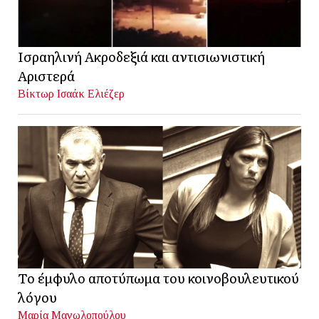
Ισραηλινή Ακροδεξιά και αντισιωνιστική
Αριστερά
Βίκτωρ Ισαάκ Ελιέζερ
Το έμφυλο αποτύπωμα του κοινοβουλευτικού
λόγου
Μαρία Μανωλοπούλου