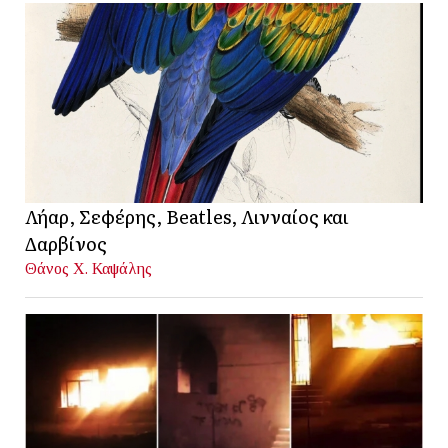
Λήαρ, Σεφέρης, Beatles, Λινναίος και
Δαρβίνος
Θάνος Χ. Καψάλης