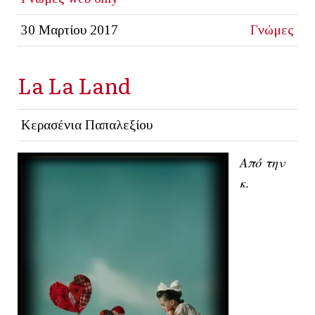
30 Μαρτίου 2017
Γνώμες
La La Land
Κερασένια Παπαλεξίου
Από την
κ.