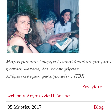
M
αρτυρία
του
Δημήτρη
Δασκαλόπουλου
για
μια
η
οποία
,
ωστόσο
,
δεν
καρποφόρησε
.
Απέμειναν
όμως
φωτογραφίες
…[
ΤΒ
J]
Συνεχίστε...
web only
Λογοτεχνία
Πρόσωπα
05 Μαρτίου 2017
Blog