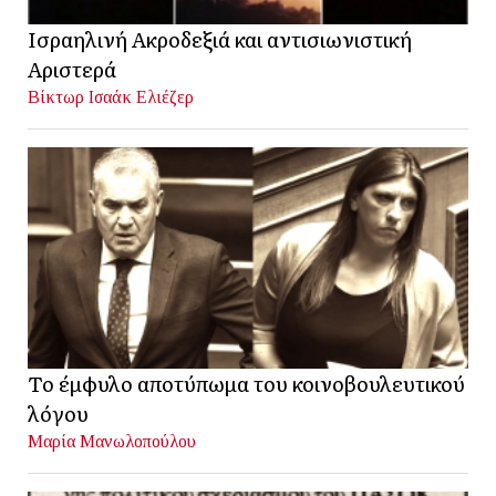
Ισραηλινή Ακροδεξιά και αντισιωνιστική
Αριστερά
Βίκτωρ Ισαάκ Ελιέζερ
Το έμφυλο αποτύπωμα του κοινοβουλευτικού
λόγου
Μαρία Μανωλοπούλου