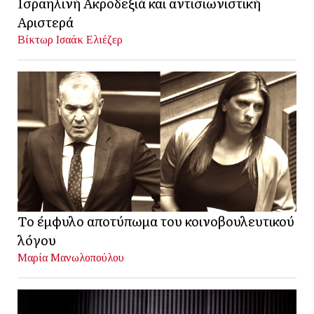
Ισραηλινή Ακροδεξιά και αντισιωνιστική
Αριστερά
Βίκτωρ Ισαάκ Ελιέζερ
Το έμφυλο αποτύπωμα του κοινοβουλευτικού
λόγου
Μαρία Μανωλοπούλου