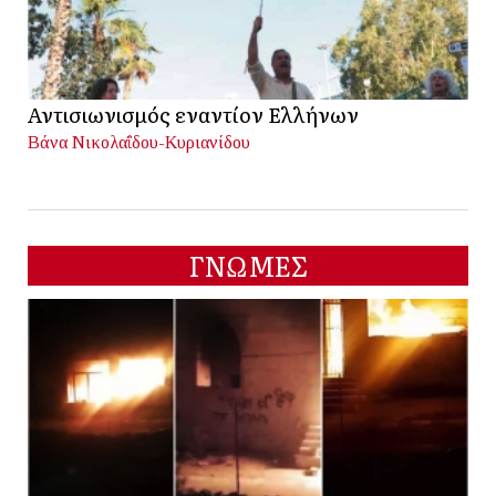
Αντισιωνισμός εναντίον Ελλήνων
Βάνα Νικολαΐδου-Κυριανίδου
ΓΝΩΜΕΣ