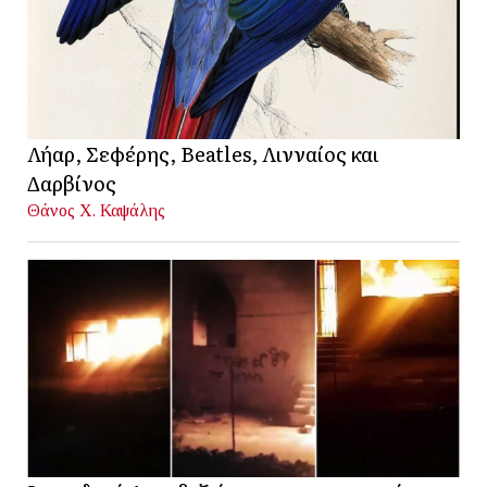
Λήαρ, Σεφέρης, Beatles, Λινναίος και
Δαρβίνος
Θάνος Χ. Καψάλης