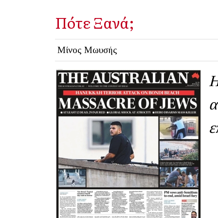
Πότε Ξανά;
Μίνος Μωυσής
Η
α
ε