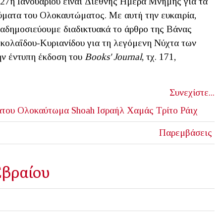
27η Ιανουαρίου είναι Διεθνής Ημέρα Μνήμης για τα
ματα του Ολοκαυτώματος. Με αυτή την ευκαιρία,
αδημοσιεύουμε διαδικτυακά το άρθρο της Βάνας
κολαΐδου-Kυριανίδου για τη λεγόμενη Νύχτα των
ν έντυπη έκδοση του
Books' Journal
, τχ. 171,
Συνεχίστε...
άτου
Ολοκαύτωμα
Shoah
Ισραήλ
Χαμάς
Τρίτο Ράιχ
Παρεμβάσεις
Εβραίου