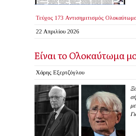
Τεύχος 173
Αντισημιτισμός
Ολοκαύτωμ
22 Απριλίου 2026
Είναι το Ολοκαύτωμα μο
Χάρης Εξερτζόγλου
Ξα
σή
με
Γι