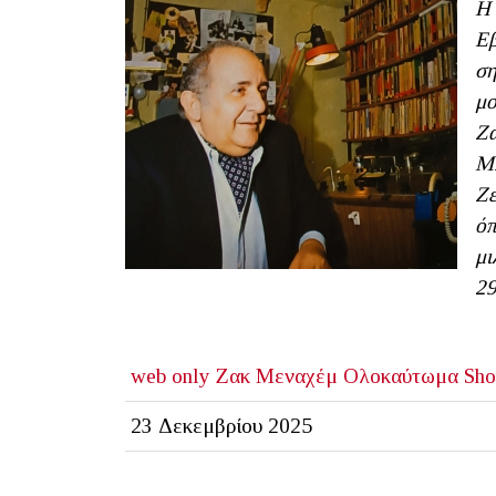
Η 
Εβ
ση
μο
Ζα
Μπ
Ζε
όπ
μι
29
web only
Ζακ Μεναχέμ
Ολοκαύτωμα
Sho
23 Δεκεμβρίου 2025