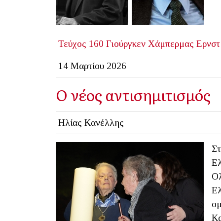
Τεύχος 160
Γιούργκεν Χάμπερμας
Ερνστ
14 Μαρτίου 2026
Ο νέος αντισημιτισμός
Ηλίας Κανέλλης
Στ
Ελ
Ολ
Ελ
ομ
Κα