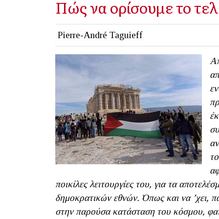
Πώς να ορίσουμε το τελ
Pierre-André Taguieff
Απ
απ
εν
πρ
έκ
συ
αν
το
αφ
ποικίλες λειτουργίες του, για τα αποτελέσ
δημοκρατικών εθνών. Όπως και να ’χει, π
στην παρούσα κατάσταση του κόσμου, φαί