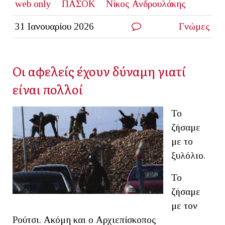
web only
ΠΑΣΟΚ
Νίκος Ανδρουλάκης
31 Ιανουαρίου 2026
Γνώμες
Οι αφελείς έχουν δύναμη γιατί
είναι πολλοί
Το
ζήσαμε
με το
ξυλόλιο.
Το
ζήσαμε
με τον
Ρούτσι. Ακόμη και ο Αρχιεπίσκοπος