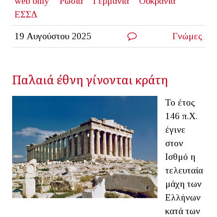
web only
Ρωσία
Γερμανία
Ουκρανία
ΕΣΣΔ
19 Αυγούστου 2025
Γνώμες
Παλαιά έθνη γίνονται κράτη
Το έτος
146 π.Χ.
έγινε
στον
Ισθμό η
τελευταία
μάχη των
Ελλήνων
κατά των