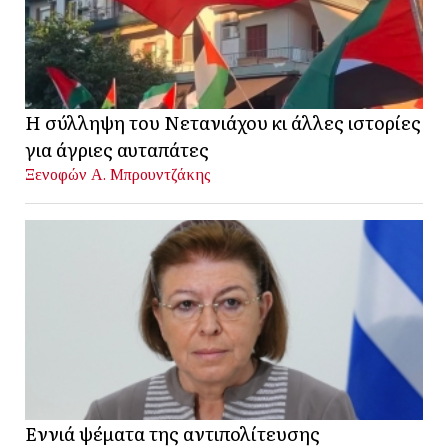
Η σύλληψη του Νετανιάχου κι άλλες ιστορίες
για άγριες αυταπάτες
Ξενοφών Α. Μπρουντζάκης
Εννιά ψέματα της αντιπολίτευσης