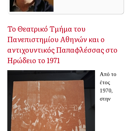
Το Θεατρικό Τμήμα του
Πανεπιστημίου Αθηνών και ο
αντιχουντικός Παπαφλέσσας στο
Ηρώδειο το 1971
Από το
έτος
1970,
στην