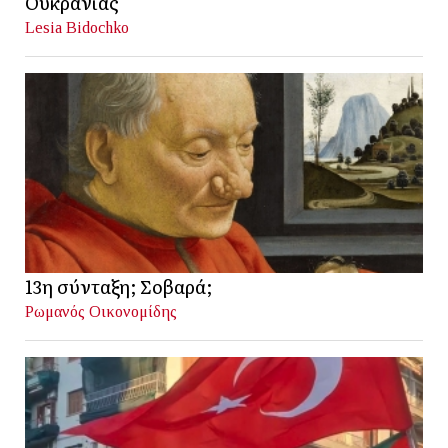
Ουκρανίας
Lesia Bidochko
13η σύνταξη; Σοβαρά;
Ρωμανός Οικονομίδης