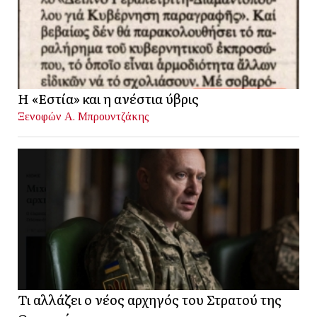
Η «Εστία» και η ανέστια ύβρις
Ξενοφών Α. Μπρουντζάκης
Τι αλλάζει ο νέος αρχηγός του Στρατού της