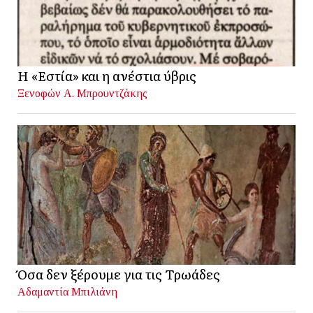
Η «Εστία» και η ανέστια ύβρις
Ξενοφών Α. Μπρουντζάκης
Όσα δεν ξέρουμε για τις Τρωάδες
Αδαμαντία Μπιλιάνη