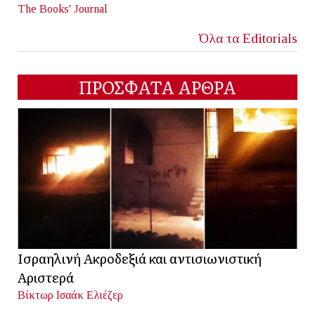
The Books' Journal
Όλα τα Editorials
ΠΡΟΣΦΑΤΑ ΑΡΘΡΑ
Ισραηλινή Ακροδεξιά και αντισιωνιστική
Αριστερά
Βίκτωρ Ισαάκ Ελιέζερ