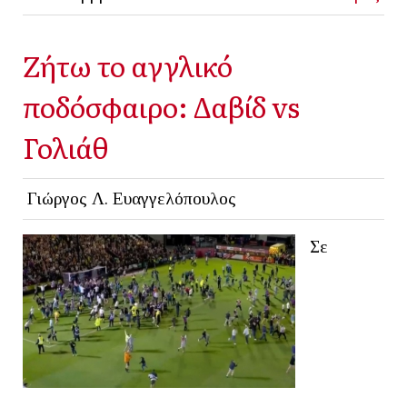
Ζήτω το αγγλικό
ποδόσφαιρο: Δαβίδ vs
Γολιάθ
Γιώργος Λ. Ευαγγελόπουλος
Σε