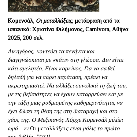
Κομενσάλ,
Οι μεταλλάξεις
, μετάφραση από τα
ισπανικά: Χριστίνα Φιλήμονος, Carnivora, Αθήνα
2025, 200 σελ.
Δικηγόρος, κοντεύει τα πενήντα και
διαγιγνώσκεται με «κάτι» στη γλώσσα. Δεν είναι
κάτι αμελητέο. Είναι καρκίνος. Για να σωθεί,
δηλαδή για να πάρει παράταση, πρέπει να
ακρωτηριαστεί. Να αλλάξει συνολικά τη ζωή του,
με τις βεβαιότητες να έχουν καταρρεύσει και με
την τάξη μιας ρυθμισμένης καθημερινότητας να
έχει δώσει τη θέση της στη διαταραχή και στο
χάος της. Ο Μεξικανός Χόρχε Κομενσάλ μιλάει
ωμά – κι
Οι μεταλλάξει
ς είναι μόλις το πρώτο
του βιβλίο. [ΤΒ
J]