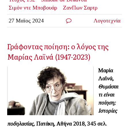
Σιμόν ντε Μποβουάρ
ΖανΠων Σαρτρ
27 Μαϊος 2024
Λογοτεχνία
Γράφοντας ποίηση: o λόγος της
Μαρίας Λαϊνά (1947-2023)
Μαρία
Λαϊνά
,
Θυμάσαι
τι είναι
ποίηση;
Ιστορίες
ποδηλασίας,
Πατάκη, Αθήνα 2018, 345 σελ.