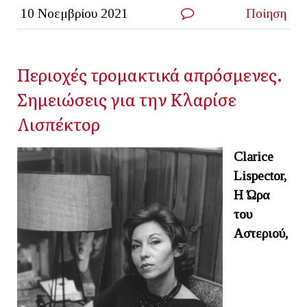
10 Νοεμβρίου 2021
Ποίηση
Περιοχές τρομακτικά απρόσμενες.
Σημειώσεις για την Κλαρίσε
Λισπέκτορ
Clarice
Lispector,
Η Ώρα
του
Αστεριού,