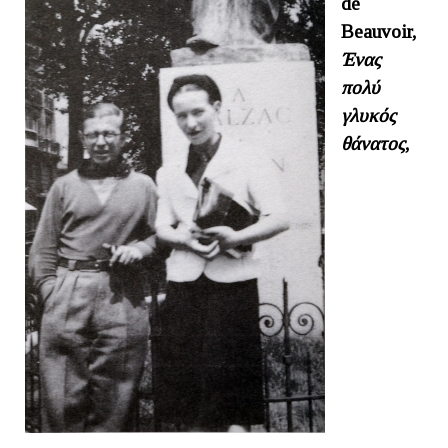
de
Beauvoir,
Ένας
πολύ
γλυκός
θάνατος
,