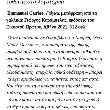
ευθύνης στη λογοτεχνία
Emmanuel Carr
è
re,
Γιόγκα
, μετάφραση από τα
γαλλικά: Γιώργος Καράμπελας, εκδόσεις του
Εικοστού Πρώτου, Αθήνα 2021, 312 σελ.
Όταν μπαίνουμε σε ένα βιβλίο του Καρρέρ, λέει ο
Μισέλ Ουελμπέκ, «τα μιάσματα της ηθικής
αμφιβολίας διαλύονται, η ατμόσφαιρα καθαρίζει,
ανασαίνουμε ευκολότερα. Ο Καρρέρ ξέρει πότε η
συμπεριφορά των ηρώων του είναι αξιέπαινη,
αξιοθαύμαστη, απεχθής, ηθικά ουδέτερη – μπορεί
να έχει αμφιβολίες για τα πάντα, εκτός απ’ αυτό.
Και είναι τούτη η καθαρότητα της σύλληψης,
τούτη η διανοητική και ηθική ευθυκρισία που τον
κάνουν ικανό, αυτόν και μόνο αυτόν (ή σχεδόν)
να θίγει ορισμένα θέματα ηθικώς ευαίσθητα τω