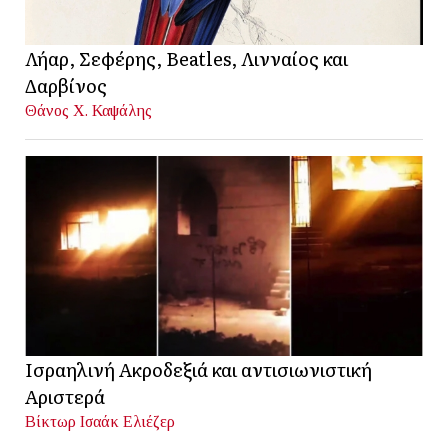
Λήαρ, Σεφέρης, Beatles, Λινναίος και
Δαρβίνος
Θάνος Χ. Καψάλης
Ισραηλινή Ακροδεξιά και αντισιωνιστική
Αριστερά
Βίκτωρ Ισαάκ Ελιέζερ