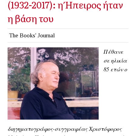
(1932-2017): η Ήπειρος ήταν
η βάση του
The Books' Journal
Πέθανε
σε ηλικία
85 ετών ο
διηγηματογράφος-συγγραφέας Χριστόφορος