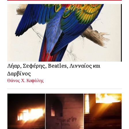
Λήαρ, Σεφέρης, Beatles, Λινναίος και
Δαρβίνος
Θάνος Χ. Καψάλης