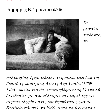
Δημήτρης Β. Τριανταφυλλίδης
Το
μεγάλο
ταλέντο,
το
πολυσχιδές έργο αλλά και η πολύπαθη ζωή της
Ρωσίδας ποιήτριας Άννας Αχμάτοβα (1889 -
1966), φαίνεται ότι απασχόλησαν τη Σουηδική
Ακαδημία, με αποτέλεσμα το όνομά της να
συμπεριληφθεί στις υποψηφιότητες για το
βραβείο Νόμπελ το 1966.
Αυτό τουλάχιστον