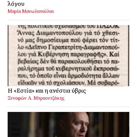
λόγου
Μαρία Μανωλοπούλου
Η «Εστία» και η ανέστια ύβρις
Ξενοφών Α. Μπρουντζάκης