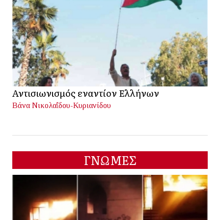
Αντισιωνισμός εναντίον Ελλήνων
Βάνα Νικολαΐδου-Κυριανίδου
ΓΝΩΜΕΣ