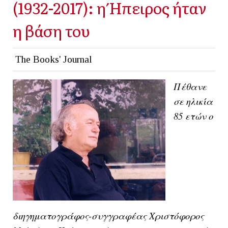
(1932-2017): η Ήπειρος ήταν
η βάση του
The Books' Journal
Πέθανε
σε ηλικία
85 ετών ο
διηγηματογράφος-συγγραφέας Χριστόφορος