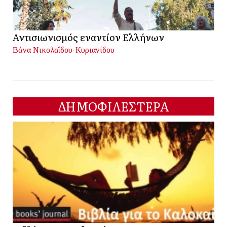
Αντισιωνισμός εναντίον Ελλήνων
Βάνα Νικολαΐδου-Κυριανίδου
ΔΗΜΟΦΙΛΕΣΤΕΡΑ