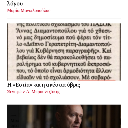
λόγου
Μαρία Μανωλοπούλου
Η «Εστία» και η ανέστια ύβρις
Ξενοφών Α. Μπρουντζάκης