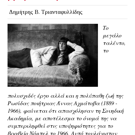
Δημήτρης Β. Τριανταφυλλίδης
Το
μεγάλο
ταλέντο,
το
πολυσχιδές έργο αλλά και η πολύπαθη ζωή της
Ρωσίδας ποιήτριας Άννας Αχμάτοβα (1889 -
1966), φαίνεται ότι απασχόλησαν τη Σουηδική
Ακαδημία, με αποτέλεσμα το όνομά της να
συμπεριληφθεί στις υποψηφιότητες για το
βραβείο Νόμπελ το 1966.
Αυτό τουλάχιστον