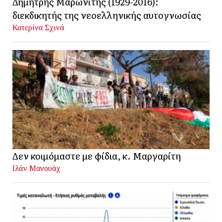
Δημήτρης Μαρωνίτης (1929-2016):
διεκδικητής της νεοελληνικής αυτογνωσίας
Κατερίνα Σχινά
Δεν κοιμόμαστε με φίδια, κ. Μαργαρίτη
Ιλάν Μανουάχ