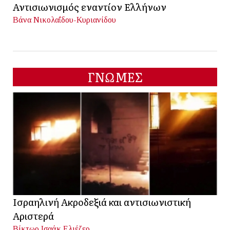
Αντισιωνισμός εναντίον Ελλήνων
Βάνα Νικολαΐδου-Κυριανίδου
ΓΝΩΜΕΣ
Ισραηλινή Ακροδεξιά και αντισιωνιστική
Αριστερά
Βίκτωρ Ισαάκ Ελιέζερ