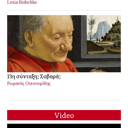
Lesia Bidochko
13η σύνταξη; Σοβαρά;
Ρωμανός Οικονομίδης
Video