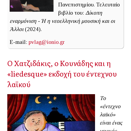
Πανεπιστημίου. Τελευταίο
βιβλίο του:
Δίκοπη
εναρμόνιση - Ή η νεοελληνική μουσική και οι
Άλλοι
(2024).
E-mail:
pvlag@ionio.gr
O Χατζιδάκις, o Κουνάδης και η
«liedesque» εκδοχή του έντεχνου
λαϊκού
Το
«έντεχνο
λαϊκό»
είναι ένας
γενικός