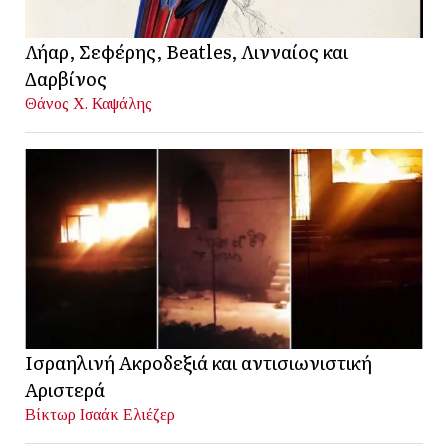
Λήαρ, Σεφέρης, Beatles, Λινναίος και
Δαρβίνος
Θάνος Χ. Καψάλης
Ισραηλινή Ακροδεξιά και αντισιωνιστική
Αριστερά
Βίκτωρ Ισαάκ Ελιέζερ