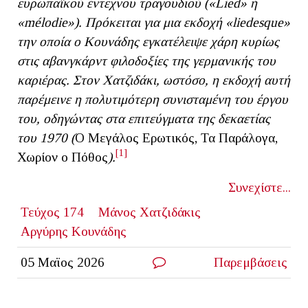
ευρωπαϊκού έντεχνου τραγουδιού («Lied» ή
«mélodie»). Πρόκειται για μια εκδοχή «liedesque»
την οποία ο Κουνάδης εγκατέλειψε χάρη κυρίως
στις αβανγκάρντ φιλοδοξίες της γερμανικής του
καριέρας. Στον Χατζιδάκι, ωστόσο, η εκδοχή αυτή
παρέμεινε η πολυτιμότερη συνισταμένη του έργου
του, οδηγώντας στα επιτεύγματα της δεκαετίας
του 1970 (
Ο Μεγάλος Ερωτικός, Τα Παράλογα,
[1]
Χωρίον ο Πόθος
).
Συνεχίστε...
Τεύχος 174
Μάνος Χατζιδάκις
Αργύρης Κουνάδης
05 Μαϊος 2026
Παρεμβάσεις