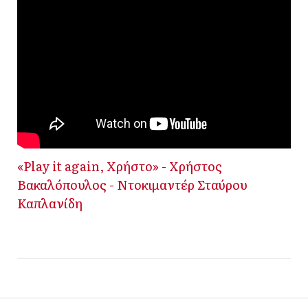
«Play it again, Χρήστο» - Χρήστος
Βακαλόπουλος - Ντοκιμαντέρ Σταύρου
Καπλανίδη