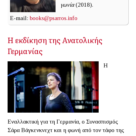
γωνία
(2018).
E-mail:
books@psarros.info
Η εκδίκηση της Ανατολικής
Γερμανίας
H
Εναλλακτική για τη Γερμανία, o Συνασπισμός
Σάρα Βάγκενκνεχτ και η φωνή από τον τάφο της