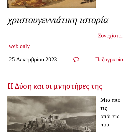
χριστουγεννιάτικη ιστορία
Συνεχίστε...
web only
25 Δεκεμβρίου 2023
Πεζογραφία
Η Δύση και οι μνηστήρες της
Μια από
τις
απόψεις
που