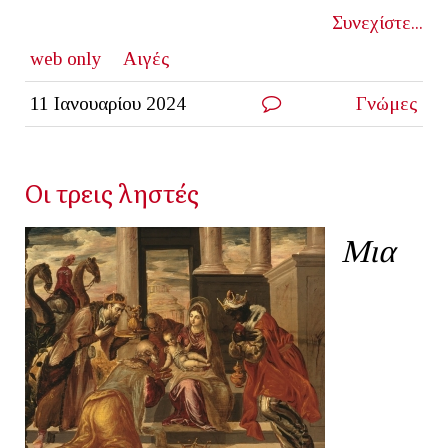
Συνεχίστε...
web only
Αιγές
11 Ιανουαρίου 2024
Γνώμες
Οι τρεις ληστές
Μια