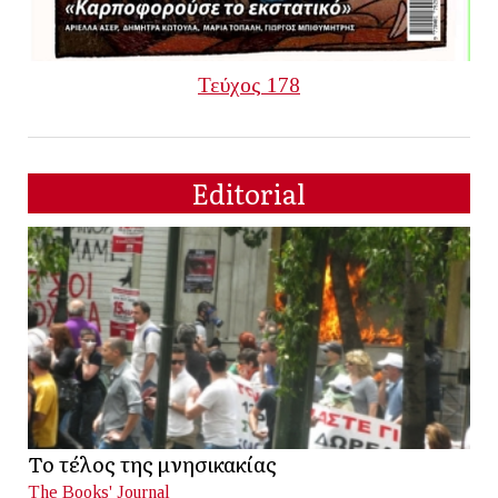
Τεύχος 178
Editorial
Το τέλος της μνησικακίας
The Books' Journal