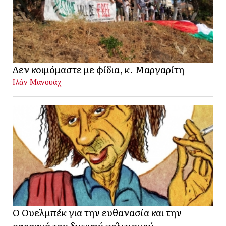
Δεν κοιμόμαστε με φίδια, κ. Μαργαρίτη
Ιλάν Μανουάχ
Ο Ουελμπέκ για την ευθανασία και την