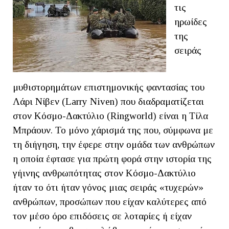
τις
ηρωίδες
της
σειράς
μυθιστορημάτων επιστημονικής φαντασίας του
Λάρι Νίβεν (Larry Niven) που διαδραματίζεται
στον Κόσμο-Δακτύλιο (Ringworld) είναι η Τίλα
Μπράουν. Το μόνο χάρισμά της που, σύμφωνα με
τη διήγηση, την έφερε στην ομάδα των ανθρώπων
η οποία έφτασε για πρώτη φορά στην ιστορία της
γήινης ανθρωπότητας στον Κόσμο-Δακτύλιο
ήταν το ότι ήταν γόνος μιας σειράς «τυχερών»
ανθρώπων, προσώπων που είχαν καλύτερες από
τον μέσο όρο επιδόσεις σε λοταρίες ή είχαν