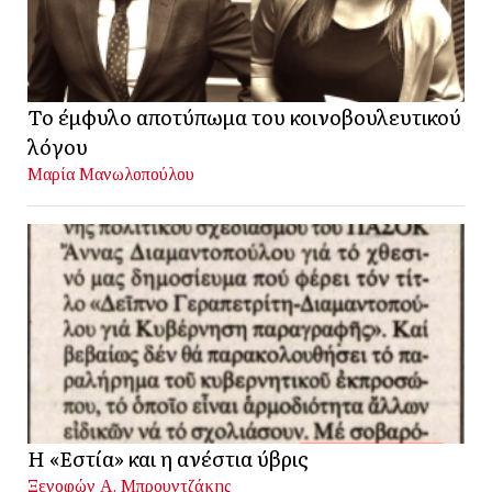
Το έμφυλο αποτύπωμα του κοινοβουλευτικού
λόγου
Μαρία Μανωλοπούλου
Η «Εστία» και η ανέστια ύβρις
Ξενοφών Α. Μπρουντζάκης