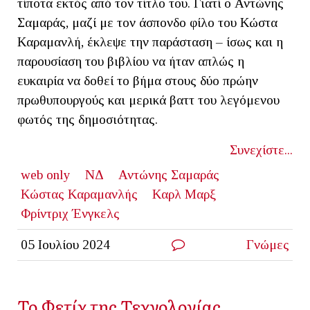
τίποτα εκτός από τον τίτλο του. Γιατί ο Αντώνης
Σαμαράς, μαζί με τον άσπονδο φίλο του Κώστα
Καραμανλή, έκλεψε την παράσταση – ίσως και η
παρουσίαση του βιβλίου να ήταν απλώς η
ευκαιρία να δοθεί το βήμα στους δύο πρώην
πρωθυπουργούς και μερικά βαττ του λεγόμενου
φωτός της δημοσιότητας.
Συνεχίστε...
web only
NΔ
Αντώνης Σαμαράς
Κώστας Καραμανλής
Καρλ Μαρξ
Φρίντριχ Ένγκελς
05 Ιουλίου 2024
Γνώμες
Το Φετίχ της Τεχνολογίας