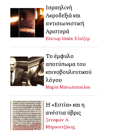
Ισραηλινή
Ακροδεξιά και
αντισιωνιστική
Αριστερά
Βίκτωρ Ισαάκ Ελιέζερ
Το έμφυλο
αποτύπωμα του
κοινοβουλευτικού
λόγου
Μαρία Μανωλοπούλου
Η «Εστία» και η
ανέστια ύβρις
Ξενοφών Α.
Μπρουντζάκης