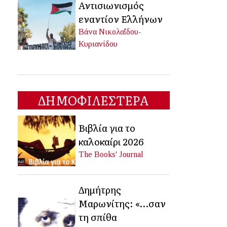
Αντισιωνισμός
εναντίον Ελλήνων
Βάνα Νικολαΐδου-
Κυριανίδου
ΔΗΜΟΦΙΛΕΣΤΕΡΑ
Βιβλία για το
καλοκαίρι 2026
The Books' Journal
Δημήτρης
Μαρωνίτης: «…σαν
τη σπίθα