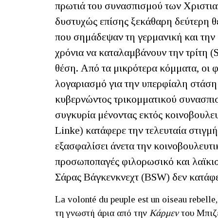
πρωτιά του συνασπισμού των Χριστι
δυστυχώς επίσης ξεκάθαρη δεύτερη θ
που σημάδεψαν τη γερμανική και την 
χρόνια να καταλαμβάνουν την τρίτη (
θέση. Από τα μικρότερα κόμματα, οι 
λογαριασμό για την υπερφίαλη στάση 
κυβερνώντος τρικομματικού συνασπισμ
συγκυρία μένοντας εκτός κοινοβουλε
Linke) κατάφερε την τελευταία στιγμή 
εξασφαλίσει άνετα την κοινοβουλευτ
προσωποπαγές φιλορωσικό και λαϊκισ
Σάρας Βάγκενκνεχτ (BSW) δεν κατάφε
La volonté du peuple est un oiseau rebel
τη γνωστή άρια από την
Κάρμεν
του Μπιζέ