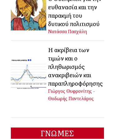
ευθανασία και την
παρακμή του
δυτικού πολιτισμού
Νατάσσα Πασχάλη
Η ακρίβεια των
τιμών και ο
πληθωρισμός
ανακριβειών και
παραπληροφόρησης
Γιώργος Θυφρονίτης -
Θοδωρής Παντελάρος
ΓΝΩΜΕΣ