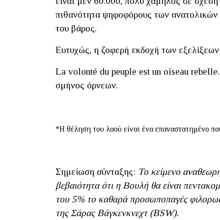
είναι μεν 60.000, πολύ χαμηλός σε σχέση
πιθανότητα ψηφοφόρους των ανατολικών ο
του βάρος.
Ευτυχώς, η ζοφερή εκδοχή των εξελίξεων 
La volonté du peuple est un oiseau rebel
σμήνος όρνεων.
*Η θέληση του λαού είναι ένα επαναστατημένο πο
Σημείωση σύνταξης:
Το κείμενο αναθεωρ
βεβαιότητα ότι η Βουλή θα είναι πεντακομ
του 5% το καθαρά προσωποπαγές φιλορωσι
της Σάρας Βάγκενκνεχτ (BSW).