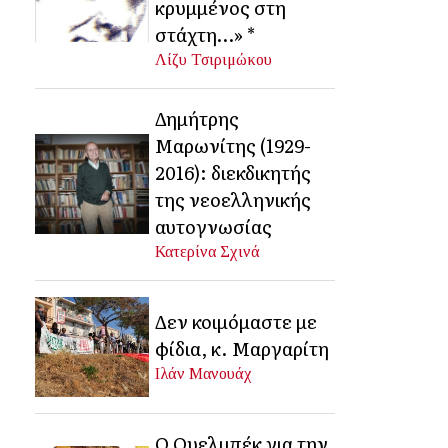
κρυμμένος στη
στάχτη…» *
Λίζυ Τσιριμώκου
Δημήτρης
Μαρωνίτης (1929-
2016): διεκδικητής
της νεοελληνικής
αυτογνωσίας
Κατερίνα Σχινά
Δεν κοιμόμαστε με
φίδια, κ. Μαργαρίτη
Ιλάν Μανουάχ
Ο Ουελμπέκ για την