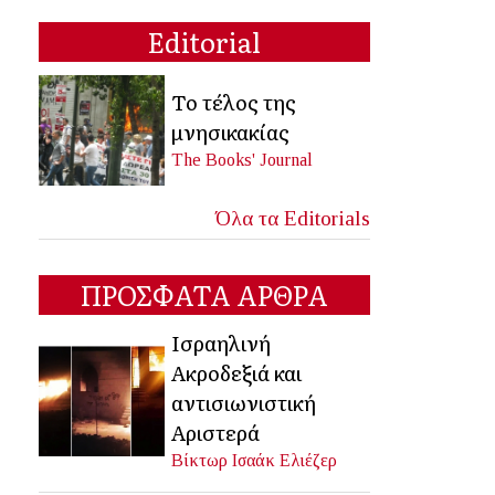
Editorial
Το τέλος της
μνησικακίας
The Books' Journal
Όλα τα Editorials
ΠΡΟΣΦΑΤΑ ΑΡΘΡΑ
Ισραηλινή
Ακροδεξιά και
αντισιωνιστική
Αριστερά
Βίκτωρ Ισαάκ Ελιέζερ