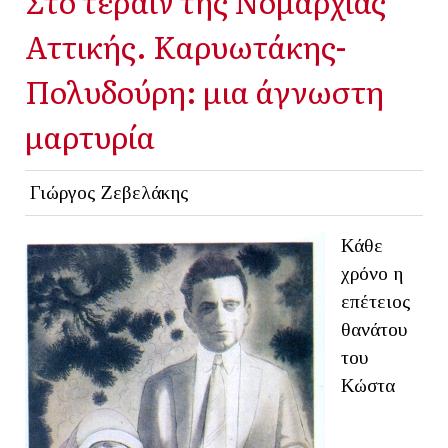
Στo τεραίν της Νομαρχίας
Αττικής. Καρυωτάκης-
Πολυδούρη: μια άγνωστη
μαρτυρία
Γιώργος Ζεβελάκης
Κάθε
χρόνο η
επέτειος
θανάτου
του
Κώστα