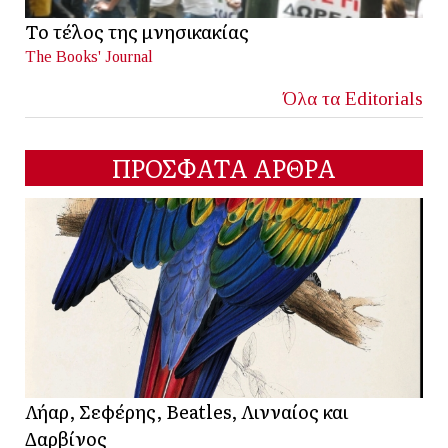
Το τέλος της μνησικακίας
The Books' Journal
Όλα τα Editorials
ΠΡΟΣΦΑΤΑ ΑΡΘΡΑ
Λήαρ, Σεφέρης, Beatles, Λινναίος και
Δαρβίνος