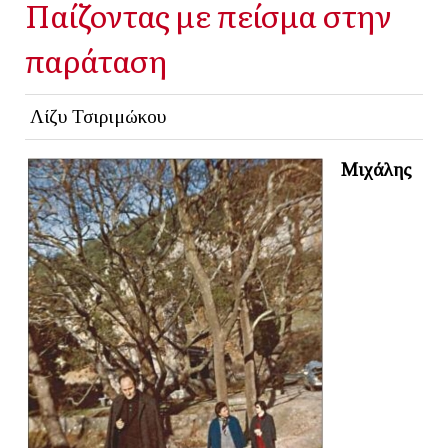
Παίζοντας με πείσμα στην
παράταση
Λίζυ Τσιριμώκου
Μιχάλης