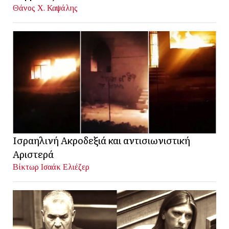
Θάνος Χ. Καψάλης
Ισραηλινή Ακροδεξιά και αντισιωνιστική
Αριστερά
Βίκτωρ Ισαάκ Ελιέζερ