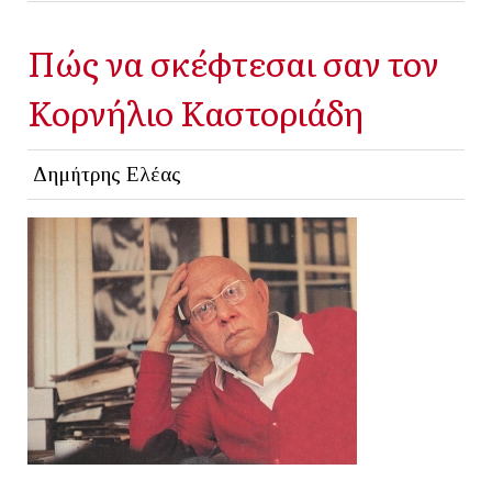
Πώς να σκέφτεσαι σαν τον
Κορνήλιο Καστοριάδη
Δημήτρης Ελέας