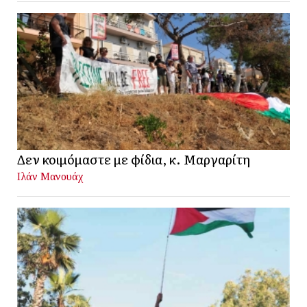
Δεν κοιμόμαστε με φίδια, κ. Μαργαρίτη
Ιλάν Μανουάχ