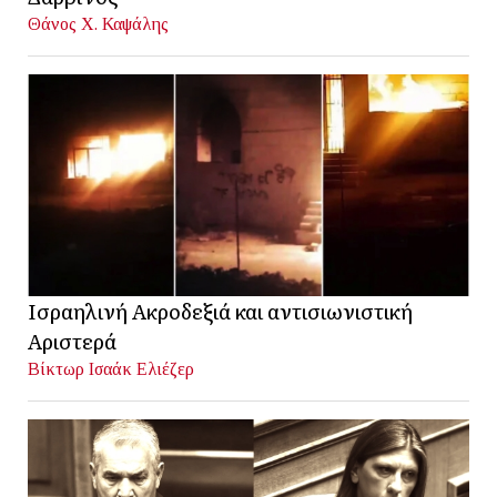
Θάνος Χ. Καψάλης
Ισραηλινή Ακροδεξιά και αντισιωνιστική
Αριστερά
Βίκτωρ Ισαάκ Ελιέζερ