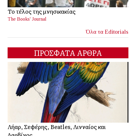
Το τέλος της μνησικακίας
The Books' Journal
Όλα τα Editorials
ΠΡΟΣΦΑΤΑ ΑΡΘΡΑ
Λήαρ, Σεφέρης, Beatles, Λινναίος και
Δαρβίνος