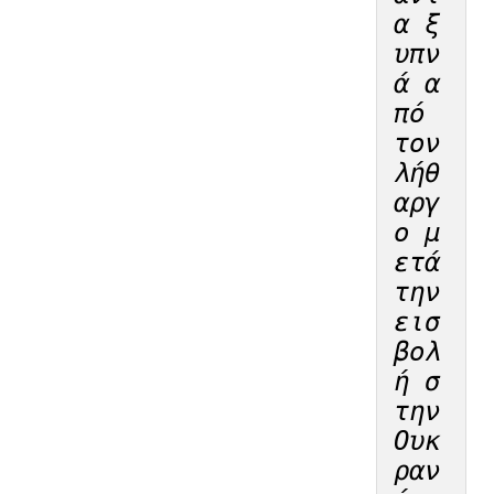
α ξ
υπν
ά α
πό 
τον 
λήθ
αργ
ο μ
ετά 
την 
εισ
βολ
ή σ
την 
Ουκ
ραν