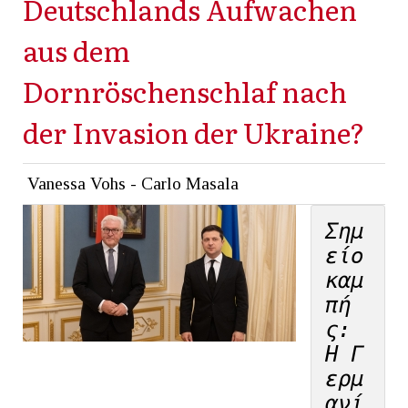
Deutschlands Aufwachen
aus dem
Dornröschenschlaf nach
der Invasion der Ukraine?
Vanessa Vohs - Carlo Masala
Σημ
είο 
καμ
πή
ς: 
Η Γ
ερμ
ανί