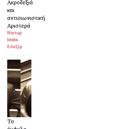
Ακροδεξιά
και
αντισιωνιστική
Αριστερά
Βίκτωρ
Ισαάκ
Ελιέζερ
Το
έμφυλο