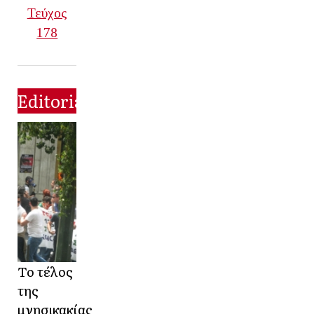
Τεύχος
178
Editorial
Το τέλος
της
μνησικακίας