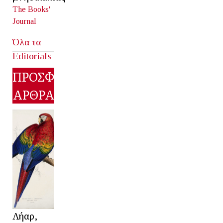
The Books'
Journal
Όλα τα
Editorials
ΠΡΟΣΦΑΤΑ
ΑΡΘΡΑ
Λήαρ,