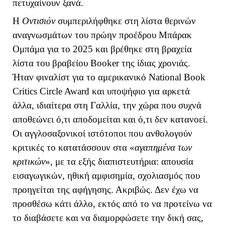
πετυχαίνουν ξανά.
Η
Οντισιόν
συμπεριλήφθηκε στη λίστα θερινών
αναγνωσμάτων του πρώην προέδρου Μπάρακ
Ομπάμα για το 2025 και βρέθηκε στη βραχεία
λίστα του βραβείου
Booker
της ίδιας χρονιάς.
Ήταν φιναλίστ για το αμερικανικό
National
Book
Critics
Circle
Award
και υποψήφιο για αρκετά
άλλα, ιδιαίτερα στη Γαλλία, την χώρα που συχνά
αποθεώνει ό,τι αποδομείται και ό,τι δεν κατανοεί.
Οι αγγλοσαξονικοί ιστότοποι που ανθολογούν
κριτικές το κατατάσσουν στα «
αγαπημένα των
κριτικών
», με τα εξής διαπιστευτήρια: απουσία
εισαγωγικών, ηθική αμφισημία, σχολιασμός που
προηγείται της αφήγησης. Ακριβώς. Δεν έχω να
προσθέσω κάτι άλλο, εκτός από το να προτείνω να
το διαβάσετε και να διαμορφώσετε την δική σας,