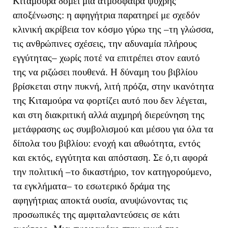
Κιταμούρα δομεί μια ατμόσφαιρα ψυχρής
αποξένωσης: η αφηγήτρια παρατηρεί με σχεδόν
κλινική ακρίβεια τον κόσμο γύρω της –τη γλώσσα,
τις ανθρώπινες σχέσεις, την αδυναμία πλήρους
εγγύτητας– χωρίς ποτέ να επιτρέπει στον εαυτό
της να ριζώσει πουθενά. Η δύναμη του βιβλίου
βρίσκεται στην πυκνή, λιτή πρόζα, στην ικανότητα
της Κιταμούρα να φορτίζει αυτό που δεν λέγεται,
και στη διακριτική αλλά αιχμηρή διερεύνηση της
μετάφρασης ως συμβολισμού και μέσου για όλα τα
δίπολα του βιβλίου: ενοχή και αθωότητα, εντός
και εκτός, εγγύτητα και απόσταση. Σε ό,τι αφορά
την πολιτική –το δικαστήριο, τον κατηγορούμενο,
τα εγκλήματα– το εσωτερικό δράμα της
αφηγήτριας αποκτά ουσία, ανυψώνοντας τις
προσωπικές της αμφιταλαντεύσεις σε κάτι