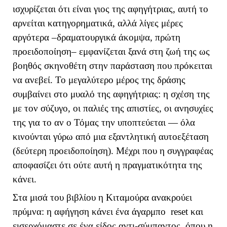
ισχυρίζεται ότι είναι γιος της αφηγήτριας, αυτή το
αρνείται κατηγορηματικά, αλλά λίγες μέρες
αργότερα –δραματουργικά άκομψα, πρώτη
προειδοποίηση– εμφανίζεται ξανά στη ζωή της ως
βοηθός σκηνοθέτη στην παράσταση που πρόκειται
να ανεβεί. Το μεγαλύτερο μέρος της δράσης
συμβαίνει στο μυαλό της αφηγήτριας: η σχέση της
με τον σύζυγο, οι παλιές της απιστίες, οι ανησυχίες
της για το αν ο Τόμας την υποπτεύεται — όλα
κινούνται γύρω από μια εξαντλητική αυτοεξέταση
(δεύτερη προειδοποίηση). Μέχρι που η συγγραφέας
αποφασίζει ότι ούτε αυτή η πραγματικότητα της
κάνει.
Στα μισά του βιβλίου η Κιταμούρα ανακρούει
πρύμνα: η αφήγηση κάνει ένα άγαρμπο
reset
και
εισερχόμαστε σε ένα είδος αντι-σύμπαντος, όπου η