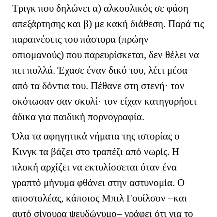
Τριγκ που δηλώνει α) αλκοολικός σε φάση
απεξάρτησης και β) με κακή διάθεση. Παρά τις
παραινέσεις του πάστορα (πρώην
οπιομανούς) που παρευρίσκεται, δεν θέλει να
πει πολλά. Έχασε έναν δικό του, λέει μέσα
από τα δόντια του. Πέθανε στη στενή· τον
σκότωσαν σαν σκυλί· τον είχαν κατηγορήσει
άδικα για παιδική πορνογραφία.
Όλα τα αφηγητικά νήματα της ιστορίας ο
Κινγκ τα βάζει στο τραπέζι από νωρίς. Η
πλοκή αρχίζει να εκτυλίσσεται όταν ένα
γραπτό μήνυμα φθάνει στην αστυνομία. Ο
αποστολέας, κάποιος Μπιλ Γουίλσον –και
αυτό σίγουρα ψευδώνυμο– γράφει ότι για το