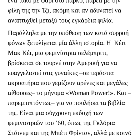
ένα τάκο με ψάρι στο πάρκο, παρέα με την
φίλη της την Ίζι, ακόμη και αν αδυνατεί να
αναπτυχθεί μεταξύ τους εγκάρδια φιλία.
Παράλληλα με την υπόθεση των κατά συρροή
φόνων ξετυλίγεται μία άλλη ιστορία. Η Κέιτ
Μακ Κέι, μια φεμινίστρια σελέμπριτι,
βρίσκεται σε τουρνέ στην Αμερική για να
ευαγγελιστεί στις γυναίκες –σε τεράστια
ακροατήρια που γεμίζουν αρένες και μεγάλες
αίθουσες– το μήνυμα «
Woman
Power
!». Και –
παρεμπιπτόντως– για να πουλήσει τα βιβλία
της. Είναι μια σύγχρονη εκδοχή των
φεμινιστριών του ’60, όπως της Γκλόρια
Στάινεμ και της Μπέτι Φρίνταν, αλλά με κοινό