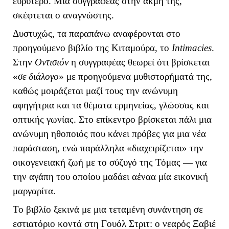
ευρύτερο. Μια συγγραφέας στην ακμή της,
σκέφτεται ο αναγνώστης.
Δυστυχώς, τα παραπάνω αναφέρονται στο
προηγούμενο βιβλίο της Κιταμούρα, το
Intimacies
.
Στην
Οντισιόν
η συγγραφέας θεωρεί ότι βρίσκεται
«
σε διάλογο
» με προηγούμενα μυθιστορήματά της,
καθώς μοιράζεται μαζί τους την ανώνυμη
αφηγήτρια και τα θέματα ερμηνείας, γλώσσας και
οπτικής γωνίας. Στο επίκεντρο βρίσκεται πάλι μια
ανώνυμη ηθοποιός που κάνει πρόβες για μια νέα
παράσταση, ενώ παράλληλα «διαχειρίζεται» την
οικογενειακή ζωή με το σύζυγό της Τόμας — για
την αγάπη του οποίου μαδάει αέναα μία εικονική
μαργαρίτα.
Το βιβλίο ξεκινά με μια τεταμένη συνάντηση σε
εστιατόριο κοντά στη Γουόλ Στριτ: ο νεαρός Ξαβιέ