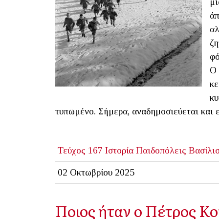
μι
άπ
αλ
ζη
φό
Ο 
κε
κυ
τυπωμένο. Σήμερα, αναδημοσιεύεται και ε
Τεύχος 167
Ιστορία
Παιδοπόλεις
Βασίλι
02 Οκτωβρίου 2025
Ποιος ήταν ο Πέτρος Κο