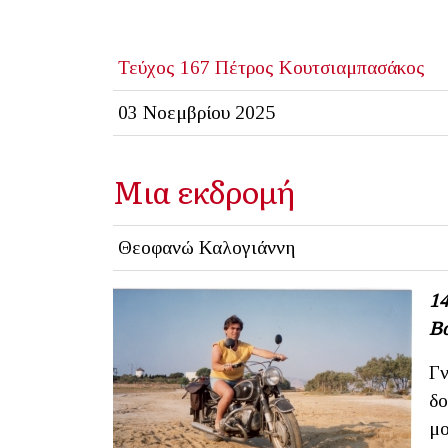
Τεύχος 167
Πέτρος Κουτσιαμπασάκος
03 Νοεμβρίου 2025
Μια εκδρομή
Θεοφανώ Καλογιάννη
14
Βο
Γν
δο
μο