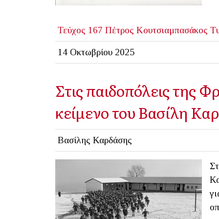
Τεύχος 167
Πέτρος Κουτσιαμπασάκος
Τ
14 Οκτωβρίου 2025
Στις παιδοπόλεις της Φρ
κείμενο του Βασίλη Κα
Βασίλης Καρδάσης
Στ
Κα
γι
ο