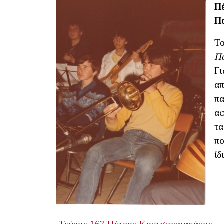
Π
Π
Το
Πό
Γι
απ
πα
αφ
τα
πο
ίδ