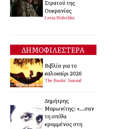
Στρατού της
Ουκρανίας
Lesia Bidochko
ΔΗΜΟΦΙΛΕΣΤΕΡΑ
Βιβλία για το
καλοκαίρι 2026
The Books' Journal
Δημήτρης
Μαρωνίτης: «…σαν
τη σπίθα
κρυμμένος στη