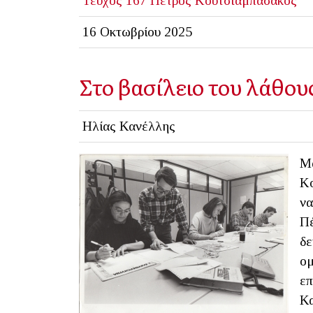
Τεύχος 167
Πέτρος Κουτσιαμπασάκος
16 Οκτωβρίου 2025
Στο βασίλειο του λάθου
Ηλίας Κανέλλης
Μα
Κο
να
Πέ
δε
ομ
επ
Κα