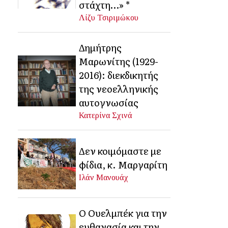
στάχτη…» *
Λίζυ Τσιριμώκου
Δημήτρης
Μαρωνίτης (1929-
2016): διεκδικητής
της νεοελληνικής
αυτογνωσίας
Κατερίνα Σχινά
Δεν κοιμόμαστε με
φίδια, κ. Μαργαρίτη
Ιλάν Μανουάχ
Ο Ουελμπέκ για την
ευθανασία και την