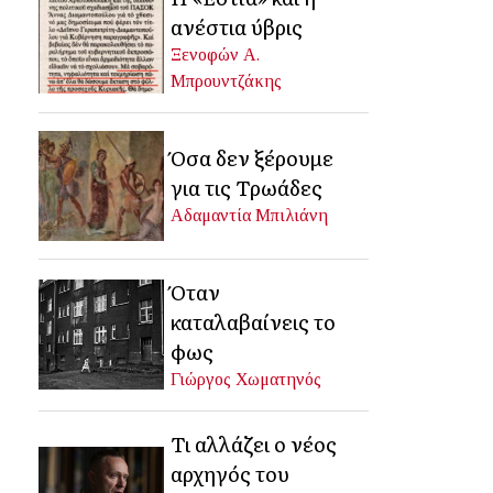
ανέστια ύβρις
Ξενοφών Α.
Μπρουντζάκης
Όσα δεν ξέρουμε
για τις Τρωάδες
Αδαμαντία Μπιλιάνη
Όταν
καταλαβαίνεις το
φως
Γιώργος Χωματηνός
Τι αλλάζει ο νέος
αρχηγός του