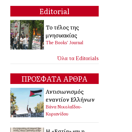
Editorial
Το τέλος της
μνησικακίας
The Books' Journal
Όλα τα Editorials
ΠΡΟΣΦΑΤΑ ΑΡΘΡΑ
Αντισιωνισμός
εναντίον Ελλήνων
Βάνα Νικολαΐδου-
Κυριανίδου
Η «Εστία» και η