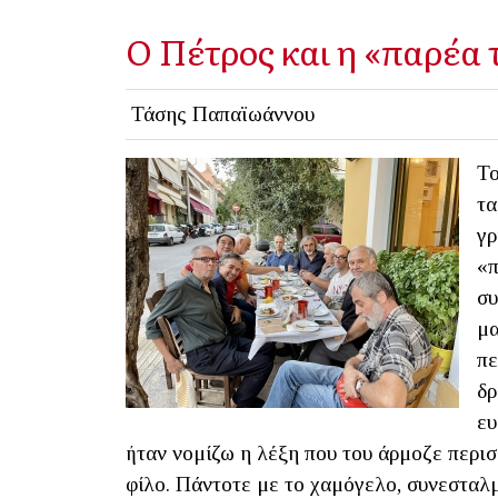
Ο Πέτρος και η «παρέα
Τάσης Παπαϊωάννου
Το
τα
γρ
«π
συ
μα
πε
δρ
ευ
ήταν νομίζω η λέξη που του άρμοζε περισ
φίλο. Πάντοτε με το χαμόγελο, συνεσταλμ