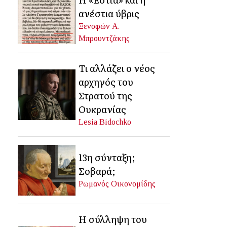
ανέστια ύβρις
Ξενοφών Α.
Μπρουντζάκης
Τι αλλάζει ο νέος
αρχηγός του
Στρατού της
Ουκρανίας
Lesia Bidochko
13η σύνταξη;
Σοβαρά;
Ρωμανός Οικονομίδης
Η σύλληψη του