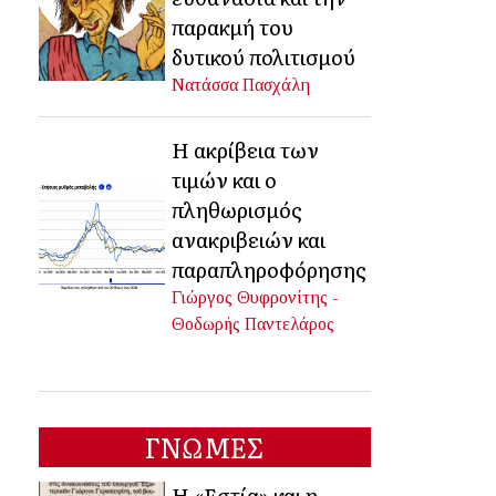
παρακμή του
δυτικού πολιτισμού
Νατάσσα Πασχάλη
Η ακρίβεια των
τιμών και ο
πληθωρισμός
ανακριβειών και
παραπληροφόρησης
Γιώργος Θυφρονίτης -
Θοδωρής Παντελάρος
ΓΝΩΜΕΣ
Η «Εστία» και η