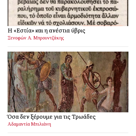
Η «Εστία» και η ανέστια ύβρις
Ξενοφών Α. Μπρουντζάκης
Όσα δεν ξέρουμε για τις Τρωάδες
Αδαμαντία Μπιλιάνη