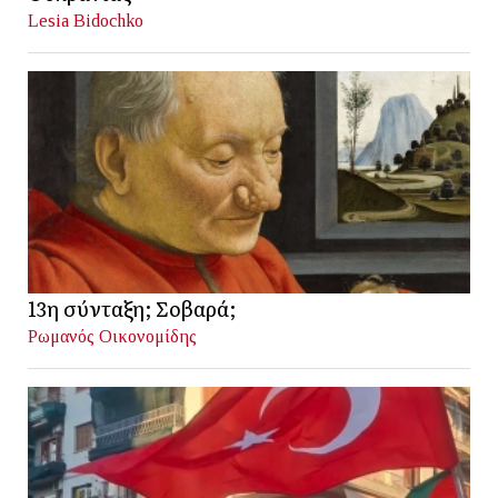
Lesia Bidochko
13η σύνταξη; Σοβαρά;
Ρωμανός Οικονομίδης