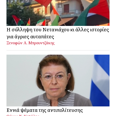
Η σύλληψη του Νετανιάχου κι άλλες ιστορίες
για άγριες αυταπάτες
Ξενοφών Α. Μπρουντζάκης
Εννιά ψέματα της αντιπολίτευσης