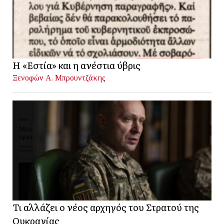
Η «Εστία» και η ανέστια ύβρις
Ξενοφών Α. Μπρουντζάκης
Τι αλλάζει ο νέος αρχηγός του Στρατού της
Ουκρανίας