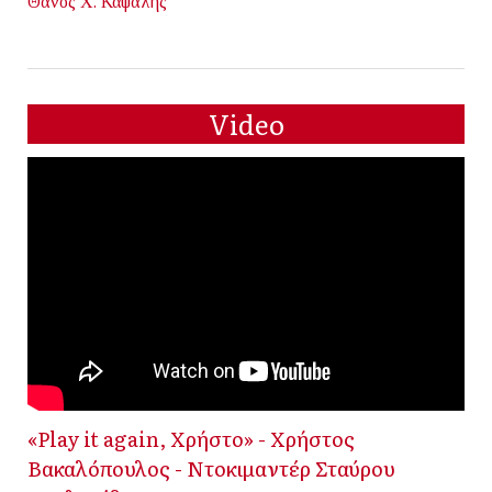
Θάνος Χ. Καψάλης
Video
«Play it again, Χρήστο» - Χρήστος
Βακαλόπουλος - Ντοκιμαντέρ Σταύρου